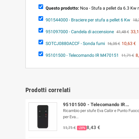
Questo prodotto:
Noa - Stufa a pellet da 6.3 Kw 
901544000 - Braciere per stufa a pellet 6 Kw
18,
951097000 - Candela di accensione
33,1
41,48 €
SOTCJ0880ACCF - Sonda fumi
10,63 €
16,35 €
95101500 - Telecomando IR M470151
8
11,71 €
Prodotti correlati
95101500 - Telecomando IR...
Ricambio per stufe Eva Calòr e Punto Fuoco
per Eva...
8,43 €
11,71 €
-28%