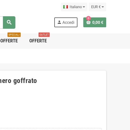
Italiano
EUR €
0
search
person
Accedi
0,00 €
SPECIALI
OUTLET
OFFERTE
OFFERTE
nero goffrato