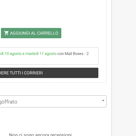
shopping_cart
AGGIUNGI AL CARRELLO
edì 10 agosto e martedì 11 agosto
con Mail Boxes - 2
ERE TUTTI I CORRIERI
goffrato
Non ci sono ancora recensioni