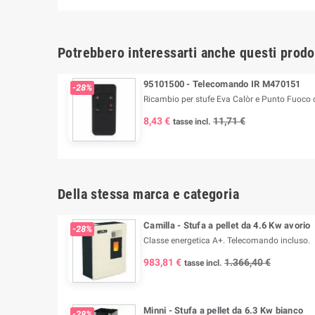
Potrebbero interessarti anche questi prodo
95101500 - Telecomando IR M470151
-28%
Ricambio per stufe Eva Calòr e Punto Fuoco co
8,43 €
11,71 €
tasse incl.
Della stessa marca e categoria
Camilla - Stufa a pellet da 4.6 Kw avorio
-28%
Classe energetica A+. Telecomando incluso.
983,81 €
1.366,40 €
tasse incl.
Minni - Stufa a pellet da 6.3 Kw bianco
-28%