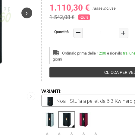
1.110,30 €
Tasse incluse
›
1.542,08 €
-28%
remove
Quantità
add
Ordinalo prima delle
12:00
e ricevilo
tra lun
giorni
CLICCA PER VED
VARIANTI:
›
Noa - Stufa a pellet da 6.3 Kw nero 