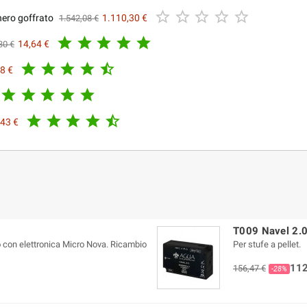





nero goffrato
1.110,30 €
1.542,08 €





14,64 €
30 €





8 €










,43 €
T009 Navel 2.0
 con elettronica Micro Nova. Ricambio
Per stufe a pellet.
112
156,47 €
-28%