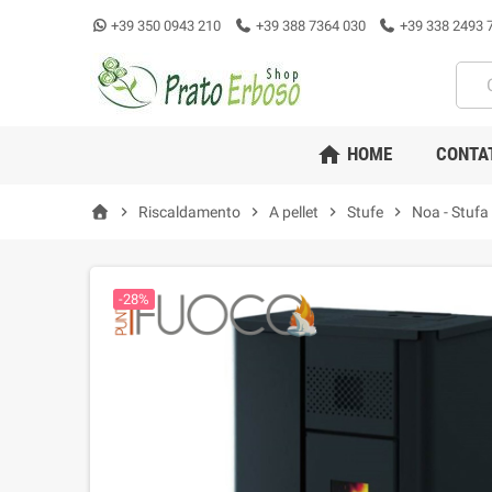
+39 350 0943 210
+39 388 7364 030
+39 338 2493 
home
HOME
CONTA
chevron_right
Riscaldamento
chevron_right
A pellet
chevron_right
Stufe
chevron_right
Noa - Stufa 
-28%