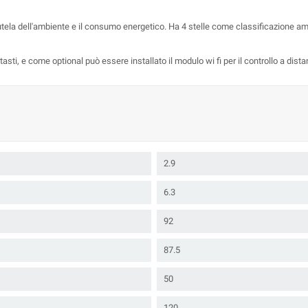
 tutela dell'ambiente e il consumo energetico. Ha 4 stelle come classificazione a
sti, e come optional può essere installato il modulo wi fi per il controllo a dista
2.9
6.3
92
87.5
50
120