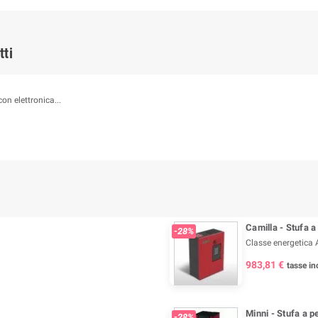
tti
n elettronica...
Camilla - Stufa a
-28%
Classe energetica 
983,81 €
tasse inc
Minni - Stufa a p
-28%