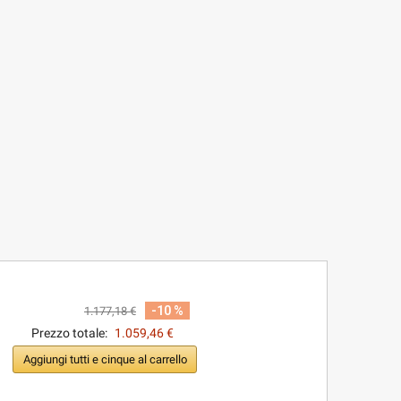
-10 %
1.177,18 €
Prezzo totale:
1.059,46 €
Aggiungi tutti e cinque al carrello