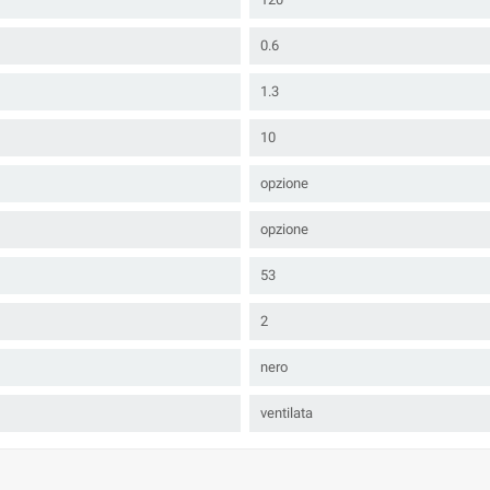
0.6
1.3
10
opzione
opzione
53
2
nero
ventilata