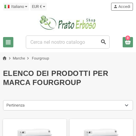
Italiano
EUR €
person
Accedi
0
view_headline
search
chevron_right
chevron_right
Marche
Fourgroup
ELENCO DEI PRODOTTI PER
MARCA FOURGROUP
Pertinenza