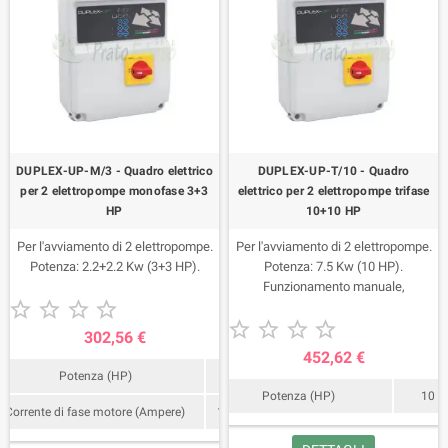
DUPLEX-UP-M/3 - Quadro elettrico
DUPLEX-UP-T/10 - Quadro
per 2 elettropompe monofase 3+3
elettrico per 2 elettropompe trifase
HP
10+10 HP
Per l'avviamento di 2 elettropompe.
Per l'avviamento di 2 elettropompe.
Potenza: 2.2+2.2 Kw (3+3 HP).
Potenza: 7.5 Kw (10 HP).
Funzionamento manuale,





automatico. Ingresso





pressostato/galleggiante.
302,56 €
Protezione sovraccarico.
452,62 €
Potenza (HP)
3
Potenza (HP)
10
Corrente di fase motore (Ampere)
16