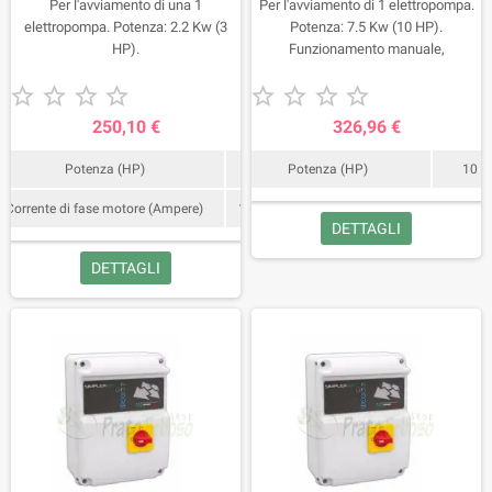
Per l'avviamento di una 1
Per l'avviamento di 1 elettropompa.
elettropompa. Potenza: 2.2 Kw (3
Potenza: 7.5 Kw (10 HP).
HP).
Funzionamento manuale,
automatico. Ingresso










pressostato/galleggiante.
Protezione sovraccarico.
250,10 €
326,96 €
Potenza (HP)
3
Potenza (HP)
10
Corrente di fase motore (Ampere)
16
DETTAGLI
DETTAGLI