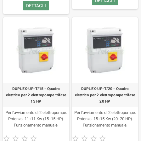
DETTAGLI
DETTAGLI
DUPLEX-UP-T/15 - Quadro
DUPLEX-UP-T/20 - Quadro
elettrico per 2 elettropompe trifase
elettrico per 2 elettropompe trifase
15 HP
20 HP
Per l'avviamento di 2 elettropompe.
Per l'avviamento di 2 elettropompe.
Potenza: 11+11 Kw (15+15 HP).
Potenza: 15+15 Kw (20+20 HP).
Funzionamento manuale,
Funzionamento manuale,
automatico. Ingresso
automatico. Ingresso










pressostato/galleggiante.
pressostato/galleggiante.