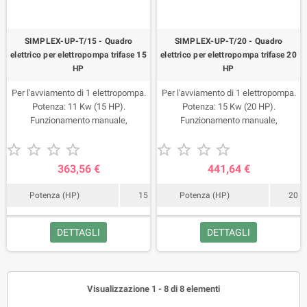
SIMPLEX-UP-T/15 - Quadro
SIMPLEX-UP-T/20 - Quadro
elettrico per elettropompa trifase 15
elettrico per elettropompa trifase 20
HP
HP
Per l'avviamento di 1 elettropompa.
Per l'avviamento di 1 elettropompa.
Potenza: 11 Kw (15 HP).
Potenza: 15 Kw (20 HP).
Funzionamento manuale,
Funzionamento manuale,
automatico. Ingresso
automatico. Ingresso










pressostato/galleggiante.
pressostato/galleggiante.
Protezione sovraccarico.
Protezione sovraccarico.
363,56 €
441,64 €
Potenza (HP)
15
Potenza (HP)
20
DETTAGLI
DETTAGLI
Visualizzazione 1 - 8 di 8 elementi