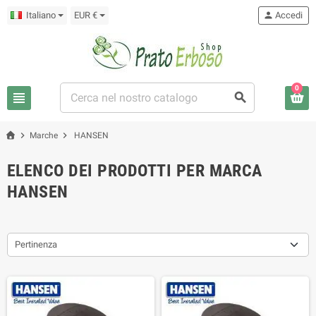
Italiano
EUR €
person
Accedi
0
view_headline
search
chevron_right
chevron_right
Marche
HANSEN
ELENCO DEI PRODOTTI PER MARCA
HANSEN
Pertinenza