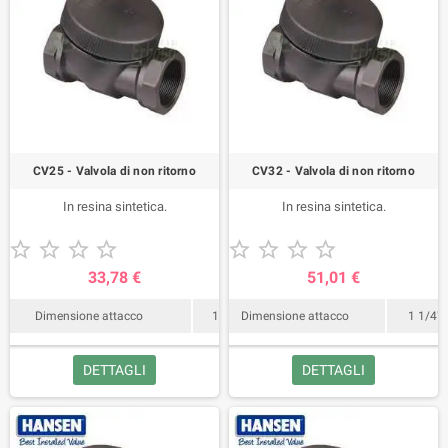
CV25 - Valvola di non ritorno
CV32 - Valvola di non ritorno
In resina sintetica.
In resina sintetica.










33,78 €
51,01 €
Dimensione attacco
1"
Dimensione attacco
1 1/4"
DETTAGLI
DETTAGLI