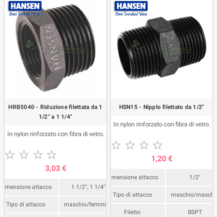
HRB5040 - Riduzione filettata da 1
HSN15 - Nipplo filettato da 1/2"
1/2" a 1 1/4"
In nylon rinforzato con fibra di vetro.
In nylon rinforzato con fibra di vetro.










1,20 €
3,03 €
Dimensione attacco
1/2"
Dimensione attacco
1 1/2", 1 1/4"
Tipo di attacco
maschio/maschi
Tipo di attacco
maschio/femmina
Filetto
BSPT