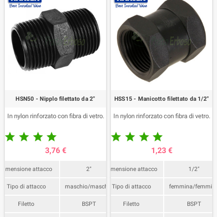
HSN50 - Nipplo filettato da 2"
HSS15 - Manicotto filettato da 1/2"
In nylon rinforzato con fibra di vetro.
In nylon rinforzato con fibra di vetro.










3,76 €
1,23 €
Dimensione attacco
2"
Dimensione attacco
1/2"
Tipo di attacco
maschio/maschio
Tipo di attacco
femmina/femmin
Filetto
BSPT
Filetto
BSPT