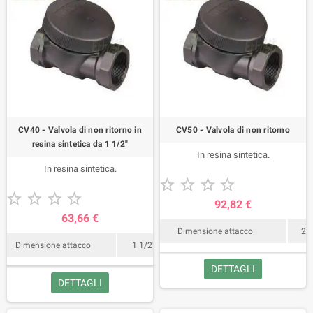
CV40 - Valvola di non ritorno in
CV50 - Valvola di non ritorno
resina sintetica da 1 1/2"
In resina sintetica.
In resina sintetica.










92,82 €
63,66 €
Dimensione attacco
2"
Dimensione attacco
1 1/2"
DETTAGLI
DETTAGLI