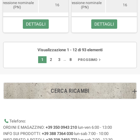
Pressione nominale
Pressione nominale
16
16
(PN)
(PN)
DETTAGLI
DETTAGLI
Visualizzazione 1 - 12 di 93 elementi
…
1
2
3
8
navigate_next
PROSSIMO
CERCA RICAMBI
Telefono:
ORDINI E MAGAZZINO:
+39 350 0943 210
lun-ven 6:00 - 13:00
INFO SUI PRODOTTI:
+39 388 7364 030
lun-sab 7:00 - 10:00
INFO PRATO A ROTOLI:
+39 338 2493 722
lun-sab 7:00 - 12:30