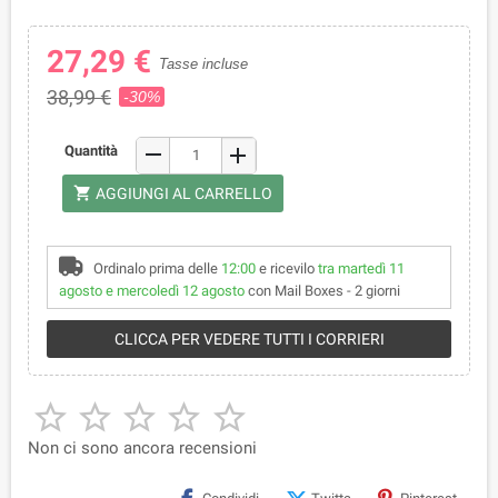
27,29 €
Tasse incluse
38,99 €
-30%
remove
Quantità
add
shopping_cart
AGGIUNGI AL CARRELLO
Ordinalo prima delle
12:00
e ricevilo
tra martedì 11
agosto e mercoledì 12 agosto
con Mail Boxes - 2 giorni
CLICCA PER VEDERE TUTTI I CORRIERI





Non ci sono ancora recensioni