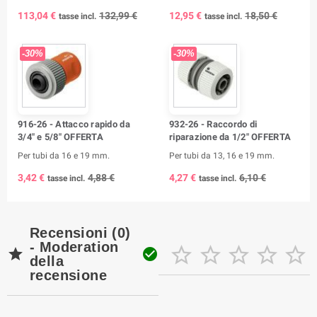
113,04 €
132,99 €
12,95 €
18,50 €
tasse incl.
tasse incl.
-30%
-30%
916-26 - Attacco rapido da
932-26 - Raccordo di
3/4" e 5/8" OFFERTA
riparazione da 1/2" OFFERTA
Per tubi da 16 e 19 mm.
Per tubi da 13, 16 e 19 mm.
3,42 €
4,88 €
4,27 €
6,10 €
tasse incl.
tasse incl.
Recensioni (0)
- Moderation







della
recensione