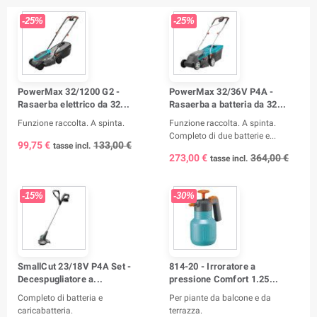
-25%
-25%
PowerMax 32/1200 G2 -
PowerMax 32/36V P4A -
Rasaerba elettrico da 32...
Rasaerba a batteria da 32...
Funzione raccolta. A spinta.
Funzione raccolta. A spinta.
Completo di due batterie e...
99,75 €
133,00 €
tasse incl.
273,00 €
364,00 €
tasse incl.
-15%
-30%
SmallCut 23/18V P4A Set -
814-20 - Irroratore a
Decespugliatore a...
pressione Comfort 1.25...
Completo di batteria e
Per piante da balcone e da
caricabatteria.
terrazza.