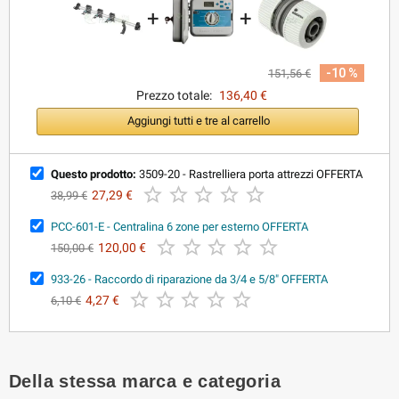
+
+
-10 %
151,56 €
Prezzo totale:
136,40 €
Aggiungi tutti e tre al carrello
Questo prodotto:
3509-20 - Rastrelliera porta attrezzi OFFERTA





27,29 €
38,99 €
PCC-601-E - Centralina 6 zone per esterno OFFERTA





120,00 €
150,00 €
933-26 - Raccordo di riparazione da 3/4 e 5/8" OFFERTA





4,27 €
6,10 €
Della stessa marca e categoria