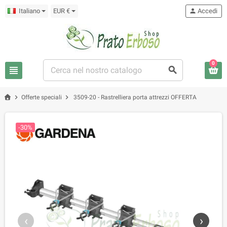
Italiano
EUR €
person
Accedi
0
view_headline
search
chevron_right
chevron_right
Offerte speciali
3509-20 - Rastrelliera porta attrezzi OFFERTA
-30%
‹
›