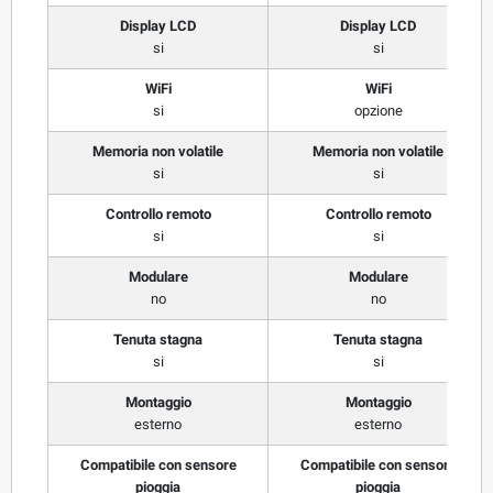
Display LCD
Display LCD
si
si
WiFi
WiFi
si
opzione
Memoria non volatile
Memoria non volatile
si
si
Controllo remoto
Controllo remoto
si
si
Modulare
Modulare
no
no
Tenuta stagna
Tenuta stagna
si
si
Montaggio
Montaggio
esterno
esterno
Compatibile con sensore
Compatibile con sensore
pioggia
pioggia