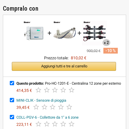
Compralo con
+
+
2
x
-10 %
900,02 €
Prezzo totale:
810,02 €
Aggiungi tutti e tre al carrello
Questo prodotto:
Pro-HC-1201-E - Centralina 12 zone per esterno





414,35 €
MINI-CLIK - Sensore di pioggia





39,45 €
COLL-PGV-6 - Collettore da 1" a 6 zone





223,11 €