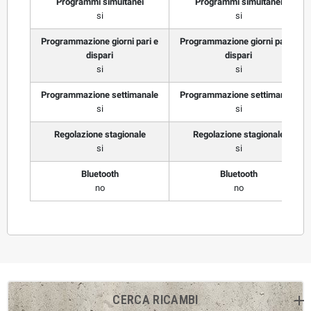
Programmi simultanei
Programmi simultanei
si
si
Programmazione giorni pari e
Programmazione giorni pari e
dispari
dispari
si
si
Programmazione settimanale
Programmazione settimanale
si
si
Regolazione stagionale
Regolazione stagionale
si
si
Bluetooth
Bluetooth
no
no
CERCA RICAMBI