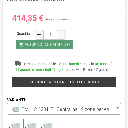
Gestisce 12 zone d'irrigazione. WiFi.
414,35 €
Tasse incluse
remove
Quantità
add
shopping_cart
AGGIUNGI AL CARRELLO
Ordinalo prima delle
12:00 il lunedì
e ricevilo
tra martedì
11 agosto e mercoledì 12 agosto
con Mail Boxes - 2 giorni
CLICCA PER VEDERE TUTTI I CORRIERI
VARIANTI:
Pro-HC-1201-E - Centralina 12 zone per esterno