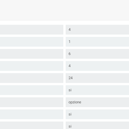
4
1
6
4
24
si
opzione
si
si