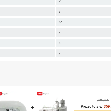
2
si
no
si
si
si
399,89 €
+
Prezzo totale:
359,