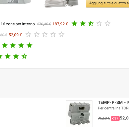
Aggiungi tutti e quattro a





 16 zone per interno
187,92 €
276,35 €





52,09 €
,60 €








TEMP-P-SM - M
Per centralina TO
52,0
76,60 €
-32%