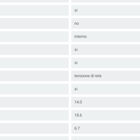
si
no
interno
si
si
tensione di rete
si
14.0
18.6
6.7