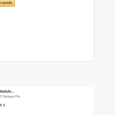
l carrello
odulo...
RO Tempus Pro.
9 €