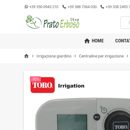
+39 350 0943 210
+39 388 7364 030
+39 338 2493 
home
HOME
CONTA
chevron_right
Irrigazione giardino
chevron_right
Centraline per irrigazione
chevron_right
-32%