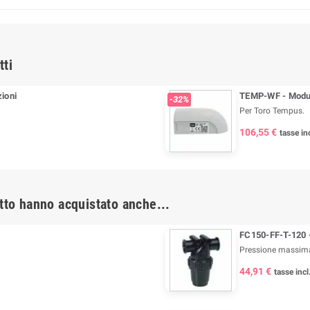
tti
ioni
TEMP-WF - Modul
-32%
Per Toro Tempus.
106,55 €
tasse inc
tto hanno acquistato anche...
FC150-FF-T-120 - 
Pressione massima
44,91 €
tasse incl