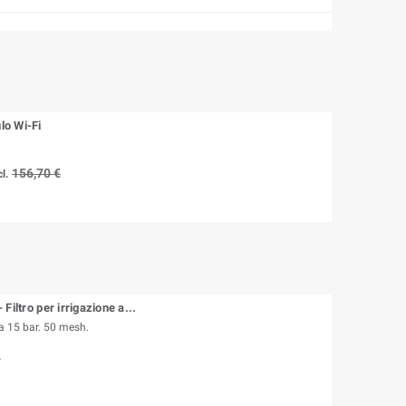
o Wi-Fi
156,70 €
l.
Filtro per irrigazione a...
 15 bar. 50 mesh.
.