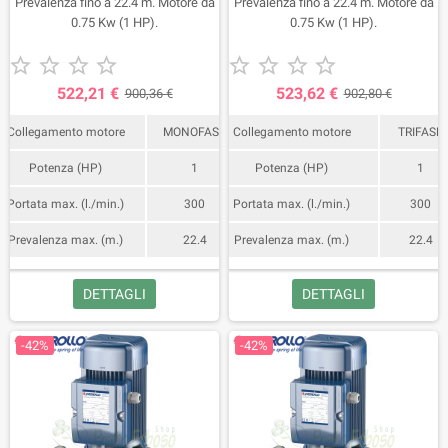
Prevalenza fino a 22.4 m. Motore da
Prevalenza fino a 22.4 m. Motore da
0.75 Kw (1 HP).
0.75 Kw (1 HP).










522,21 €
523,62 €
900,36 €
902,80 €
Collegamento motore
MONOFASE
Collegamento motore
TRIFASE
Potenza (HP)
1
Potenza (HP)
1
Portata max. (l./min.)
300
Portata max. (l./min.)
300
Prevalenza max. (m.)
22.4
Prevalenza max. (m.)
22.4
DETTAGLI
DETTAGLI
-42%
-42%