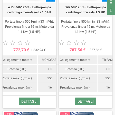
FILTER
WRm 50/125C - Elettropompa
WR 50/125C - Elettropompa
centrifuga monofase da 1.5 HP
centrifuga trifase da 1.5 HP
Portata fino a 550 l/min (33 m³/h).
Portata fino a 550 l/min (33 m³/h).
Prevalenza fino a 16 m. Motore da
Prevalenza fino a 16 m. Motore da
1.1 Kw (1.5 HP).
1.1 Kw (1.5 HP).










772,70 €
787,56 €
1.332,24 €
1.357,86 €
Collegamento motore
MONOFASE
Collegamento motore
TRIFASE
Potenza (HP)
1.5
Potenza (HP)
1.5
Portata max. (l./min.)
550
Portata max. (l./min.)
550
Prevalenza max. (m.)
16
Prevalenza max. (m.)
16
DETTAGLI
DETTAGLI
-42%
-42%