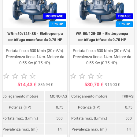
WRm 50/125-SB - Elettropompa
WR 50/125-SB - Elettropompa
centrifuga monofase da 0.75 HP
centrifuga trifase da 0.75 HP
Portata fino a 500 l/min (30 m³/h).
Portata fino a 500 l/min (30 m³/h).
Prevalenza fino a 14 m. Motore da
Prevalenza fino a 14 m. Motore da
0.55 Kw (0.75 HP).
0.55 Kw (0.75 HP).










514,43 €
530,70 €
886,94 €
915,00 €
Collegamento motore
MONOFASE
Collegamento motore
TRIFASE
Potenza (HP)
0.75
Potenza (HP)
0.75
Portata max. (l./min.)
500
Portata max. (l./min.)
500
Prevalenza max. (m.)
14
Prevalenza max. (m.)
14