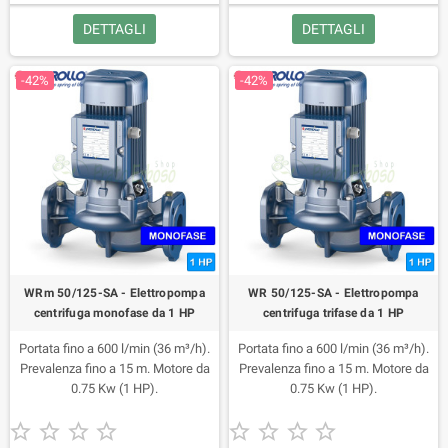
DETTAGLI
DETTAGLI
-42%
-42%
WRm 50/125-SA - Elettropompa
WR 50/125-SA - Elettropompa
centrifuga monofase da 1 HP
centrifuga trifase da 1 HP
Portata fino a 600 l/min (36 m³/h).
Portata fino a 600 l/min (36 m³/h).
Prevalenza fino a 15 m. Motore da
Prevalenza fino a 15 m. Motore da
0.75 Kw (1 HP).
0.75 Kw (1 HP).









