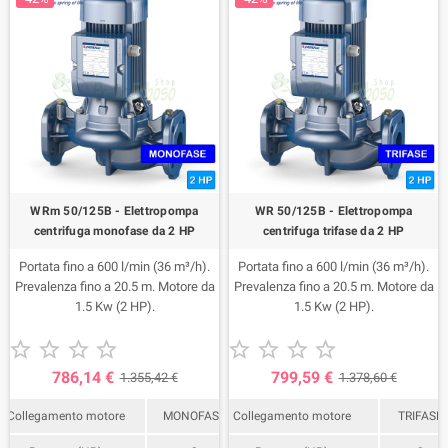
WRm 50/125B - Elettropompa
WR 50/125B - Elettropompa
centrifuga monofase da 2 HP
centrifuga trifase da 2 HP
Portata fino a 600 l/min (36 m³/h).
Portata fino a 600 l/min (36 m³/h).
Prevalenza fino a 20.5 m. Motore da
Prevalenza fino a 20.5 m. Motore da
1.5 Kw (2 HP).
1.5 Kw (2 HP).










786,14 €
799,59 €
1.355,42 €
1.378,60 €
Collegamento motore
MONOFASE
Collegamento motore
TRIFASE