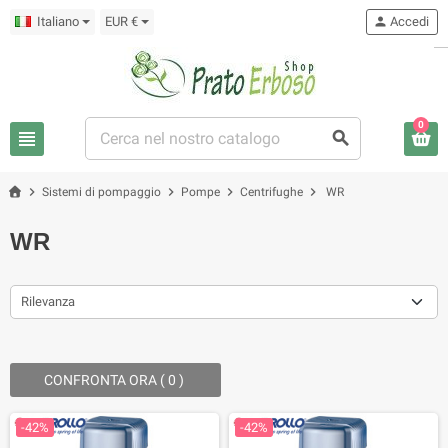
Italiano
EUR €
person
Accedi
0
view_headline
search
chevron_right
chevron_right
chevron_right
chevron_right
Sistemi di pompaggio
Pompe
Centrifughe
WR
WR
Rilevanza
CONFRONTA ORA (
0
) ‎
-42%
-42%