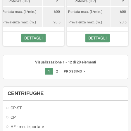
Potenza (HP)
2
Potenza (HP)
2
Portata max. (l./min.)
600
Portata max. (l./min.)
600
Prevalenza max. (m.)
20.5
Prevalenza max. (m.)
20.5
DETTAGLI
DETTAGLI
Visualizzazione 1 - 12 di 20 elementi
1
2
navigate_next
PROSSIMO
CENTRIFUGHE
CP-ST
CP
HF - medie portate