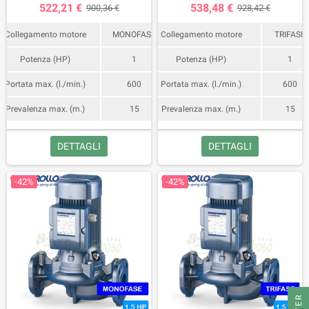
522,21 €
538,48 €
900,36 €
928,42 €
Collegamento motore
MONOFASE
Collegamento motore
TRIFASE
Potenza (HP)
1
Potenza (HP)
1
Portata max. (l./min.)
600
Portata max. (l./min.)
600
Prevalenza max. (m.)
15
Prevalenza max. (m.)
15
DETTAGLI
DETTAGLI
-42%
-42%