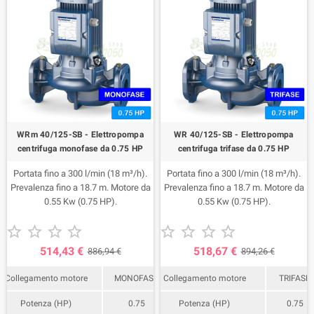
WRm 40/125-SB - Elettropompa
WR 40/125-SB - Elettropompa
centrifuga monofase da 0.75 HP
centrifuga trifase da 0.75 HP
Portata fino a 300 l/min (18 m³/h).
Portata fino a 300 l/min (18 m³/h).
Prevalenza fino a 18.7 m. Motore da
Prevalenza fino a 18.7 m. Motore da
0.55 Kw (0.75 HP).
0.55 Kw (0.75 HP).










514,43 €
518,67 €
886,94 €
894,26 €
Collegamento motore
MONOFASE
Collegamento motore
TRIFASE
Potenza (HP)
0.75
Potenza (HP)
0.75