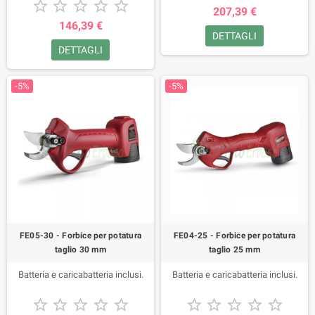





207,39 €
146,39 €
DETTAGLI
DETTAGLI
-5%
-5%
FE05-30 - Forbice per potatura
FE04-25 - Forbice per potatura
taglio 30 mm
taglio 25 mm
Batteria e caricabatteria inclusi.
Batteria e caricabatteria inclusi.









