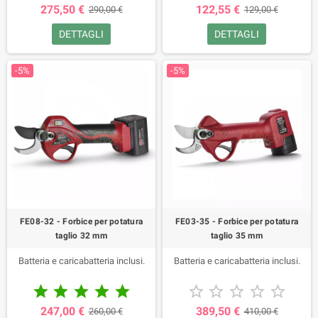
275,50 €
122,55 €
290,00 €
129,00 €
DETTAGLI
DETTAGLI
-5%
-5%
FE08-32 - Forbice per potatura
FE03-35 - Forbice per potatura
taglio 32 mm
taglio 35 mm
Batteria e caricabatteria inclusi.
Batteria e caricabatteria inclusi.










247,00 €
389,50 €
260,00 €
410,00 €