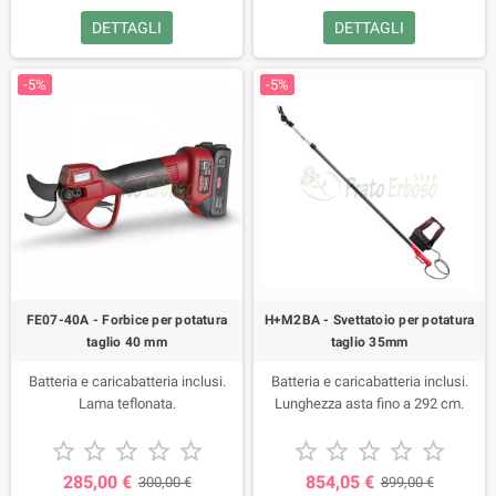
DETTAGLI
DETTAGLI
-5%
-5%
FE07-40A - Forbice per potatura
H+M2BA - Svettatoio per potatura
taglio 40 mm
taglio 35mm
Batteria e caricabatteria inclusi.
Batteria e caricabatteria inclusi.
Lama teflonata.
Lunghezza asta fino a 292 cm.










285,00 €
854,05 €
300,00 €
899,00 €