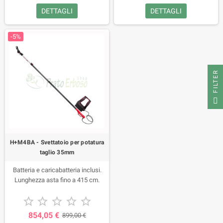
DETTAGLI
DETTAGLI
-5%
FILTER
H+M4BA - Svettatoio per potatura
taglio 35mm
Batteria e caricabatteria inclusi.
Lunghezza asta fino a 415 cm.





854,05 €
899,00 €