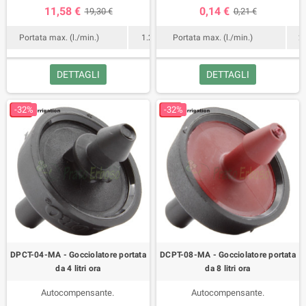
11,58 €
0,14 €
19,30 €
0,21 €
Portata max. (l./min.)
1.2
Portata max. (l./min.)
2
DETTAGLI
DETTAGLI
-32%
-32%
DPCT-04-MA - Gocciolatore portata
DCPT-08-MA - Gocciolatore portata
da 4 litri ora
da 8 litri ora
Autocompensante.
Autocompensante.