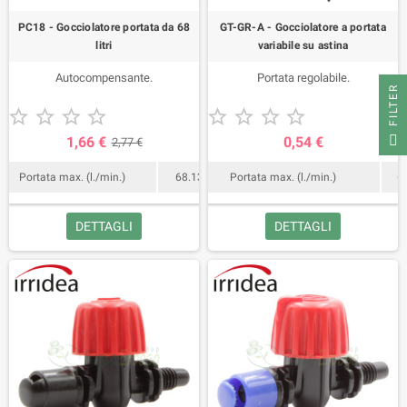
PC18 - Gocciolatore portata da 68
GT-GR-A - Gocciolatore a portata
litri
variabile su astina
Autocompensante.
Portata regolabile.
FILTER










1,66 €
0,54 €
2,77 €
Portata max. (l./min.)
68.13
Portata max. (l./min.)
6
DETTAGLI
DETTAGLI