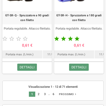
GT-SR-Q - Spruzzatore a 90 gradi
GT-SR-H - Spruzzatore a 180 gradi
con filetto
con filetto
Portata regolabile. Attacco filettato.
Portata regolabile. Attacco filettato.










0,61 €
0,61 €
Portata max. (l./min.)
11.9
Portata max. (l./min.)
11.9
DETTAGLI
DETTAGLI
Visualizzazione 1 - 12 di 71 elementi
…
1
2
3
6
navigate_next
PROSSIMO