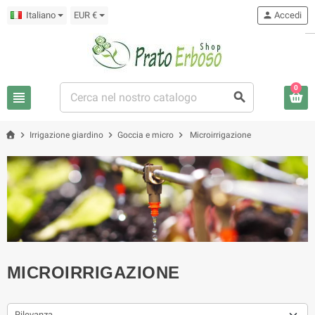
Italiano
EUR €
person
Accedi
0
view_headline
search
chevron_right
chevron_right
chevron_right
Irrigazione giardino
Goccia e micro
Microirrigazione
MICROIRRIGAZIONE
Rilevanza