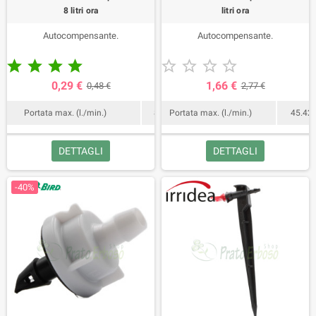
8 litri ora
litri ora
Autocompensante.
Autocompensante.










0,29 €
1,66 €
0,48 €
2,77 €
Portata max. (l./min.)
8
Portata max. (l./min.)
45.42
DETTAGLI
DETTAGLI
-40%