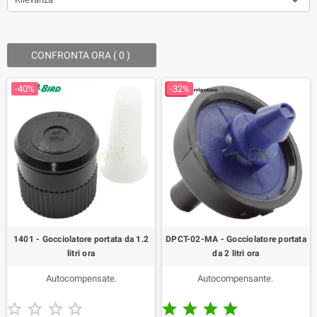
CONFRONTA ORA (
0
) ‎
-40%
-32%
1401 - Gocciolatore portata da 1.2
DPCT-02-MA - Gocciolatore portata
litri ora
da 2 litri ora
Autocompensate.
Autocompensante.









