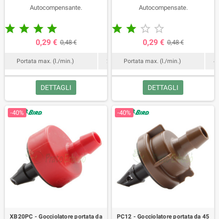
Autocompensante.
Autocompensate.










0,29 €
0,29 €
0,48 €
0,48 €
Portata max. (l./min.)
2
Portata max. (l./min.)
4
DETTAGLI
DETTAGLI
-40%
-40%
XB20PC - Gocciolatore portata da
PC12 - Gocciolatore portata da 45