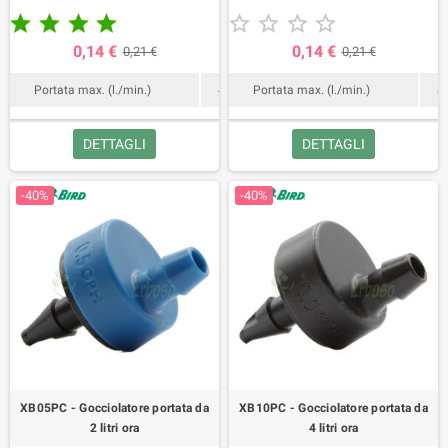










0,14 €
0,14 €
0,21 €
0,21 €
Portata max. (l./min.)
4
Portata max. (l./min.)
8
DETTAGLI
DETTAGLI
-40%
-40%
XB05PC - Gocciolatore portata da
XB10PC - Gocciolatore portata da
2 litri ora
4 litri ora