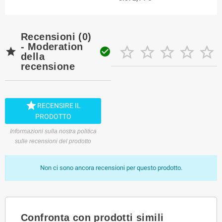
Recensioni (0)
- Moderation







della
recensione

RECENSIRE IL
PRODOTTO
Informazioni sulla nostra politica
sulle recensioni del prodotto
Non ci sono ancora recensioni per questo prodotto.
Confronta con prodotti simili