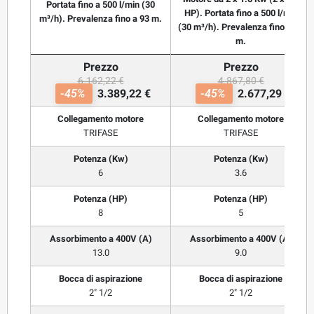
Portata fino a 500 l/min (30
HP). Portata fino a 500 l/min
m³/h). Prevalenza fino a 93 m.
(30 m³/h). Prevalenza fino a 62
m.
Prezzo
Prezzo
6.162,22 €
4.867,80 €
-45%
3.389,22 €
-45%
2.677,29 €
Collegamento motore
Collegamento motore
TRIFASE
TRIFASE
Potenza (Kw)
Potenza (Kw)
6
3.6
Potenza (HP)
Potenza (HP)
8
5
Assorbimento a 400V (A)
Assorbimento a 400V (A)
13.0
9.0
Bocca di aspirazione
Bocca di aspirazione
2" 1/2
2" 1/2