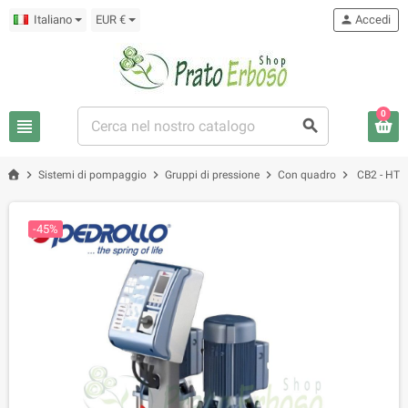
Italiano
EUR €
person
Accedi
0
view_headline
search
chevron_right
chevron_right
chevron_right
chevron_right
Sistemi di pompaggio
Gruppi di pressione
Con quadro
CB2 - HT 1
-45%