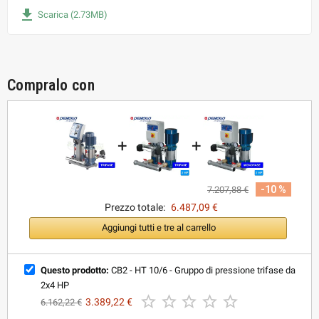
file_download
Scarica (2.73MB)
Compralo con
+
+
-10 %
7.207,88 €
Prezzo totale:
6.487,09 €
Aggiungi tutti e tre al carrello
Questo prodotto:
CB2 - HT 10/6 - Gruppo di pressione trifase da
2x4 HP





3.389,22 €
6.162,22 €