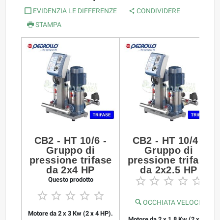
EVIDENZIA LE DIFFERENZE
CONDIVIDERE
STAMPA
CB2 - HT 10/6 -
CB2 - HT 10/4 -
Gruppo di
Gruppo di
pressione trifase
pressione trifase
da 2x4 HP
da 2x2.5 HP





Questo prodotto





OCCHIATA VELOCE
Motore da 2 x 3 Kw (2 x 4 HP).
Motore da 2 x 1.8 Kw (2 x 2.5