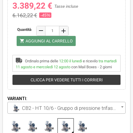
3.389,22 €
Tasse incluse
6.162,22 €
-45%
remove
Quantità
add
shopping_cart
AGGIUNGI AL CARRELLO
Ordinalo prima delle
12:00 il lunedì
e ricevilo
tra martedì
11 agosto e mercoledì 12 agosto
con Mail Boxes - 2 giorni
CLICCA PER VEDERE TUTTI I CORRIERI
VARIANTI:
CB2 - HT 10/6 - Gruppo di pressione trifase da 2x4 HP