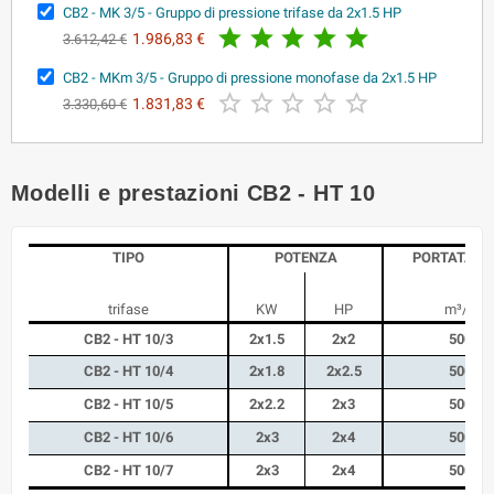
CB2 - MK 3/5 - Gruppo di pressione trifase da 2x1.5 HP





1.986,83 €
3.612,42 €
CB2 - MKm 3/5 - Gruppo di pressione monofase da 2x1.5 HP





1.831,83 €
3.330,60 €
Modelli e prestazioni CB2 - HT 10
TIPO
POTENZA
PORTATA M
trifase
KW
HP
m³/h
CB2 - HT 10/3
2x1.5
2x2
500
CB2 - HT 10/4
2x1.8
2x2.5
500
CB2 - HT 10/5
2x2.2
2x3
500
CB2 - HT 10/6
2x3
2x4
500
CB2 - HT 10/7
2x3
2x4
500