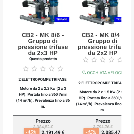
CB2 - MK 8/6 -
CB2 - MK 8/4 -
Gruppo di
Gruppo di
pressione trifase
pressione trifase
da 2x3 HP
da 2x2 HP





Questo prodotto





OCCHIATA VELOCE
2 ELETTROPOMPE TRIFASE.
2 ELETTROPOMPE TRIFASE.
Motore da 2 x 2.2 Kw (2 x 3
Motore da 2 x 1.5 Kw (2 x 2
HP). Portata fino a 360 l/min
HP). Portata fino a 360 l/min
(14 m³/h). Prevalenza fino a 86
(14 m³/h). Prevalenza fino a 56
m.
m.
Prezzo
Prezzo
3.984,52 €
3.791,76 €
-45%
2.191,49 €
-45%
2.085,47 €