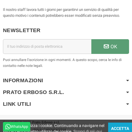
Il nostro staff lavora tutti i giorni per garantirvi un servizio di qualità per
questo motivo i contenuti potrebbero esser modificati senza preavviso.
NEWSLETTER
OK
Puoi annullare l'iscrizione in ogni momenti. A questo scopo, cerca le info di
contatto nelle note legali.
INFORMAZIONI
PRATO ERBOSO S.R.L.
LINK UTILI
Copyright © 2025
Prato Erboso s.r.l.
Questo sito utilizza i cookie. Continuando a navigare nel
WhatsApp
ACCETTA
Prato Erboso s.r.l. - P.IVA: 04074960719
sito accetti il ​​nostro utilizzo dei cookie.
Scopri di più qui
.