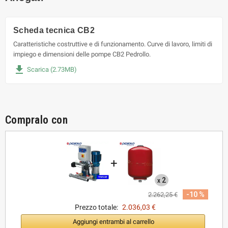
Scheda tecnica CB2
Caratteristiche costruttive e di funzionamento. Curve di lavoro, limiti di
impiego e dimensioni delle pompe CB2 Pedrollo.
file_download
Scarica (2.73MB)
Compralo con
+
2
x
-10 %
2.262,25 €
Prezzo totale:
2.036,03 €
Aggiungi entrambi al carrello