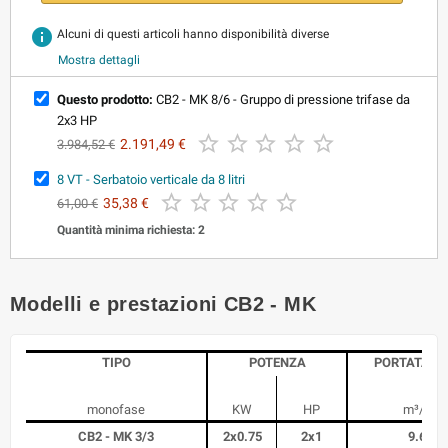
info
Alcuni di questi articoli hanno disponibilità diverse
Mostra dettagli
Questo prodotto:
CB2 - MK 8/6 - Gruppo di pressione trifase da
2x3 HP





2.191,49 €
3.984,52 €
8 VT - Serbatoio verticale da 8 litri





35,38 €
61,00 €
Quantità minima richiesta: 2
Modelli e prestazioni CB2 - MK
TIPO
POTENZA
PORTATA M
monofase
KW
HP
m³/h
CB2 - MK 3/3
2x0.75
2x1
9.6