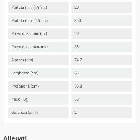
Portata min. (l./min.)
20
Portata max. (l./min.)
360
Prevalenza min. (m.)
20
Prevalenza max. (m.)
86
Altezza (cm)
74.2
Larghezza (cm)
53
Profondità (cm)
86.8
Peso (Kg)
68
Garanzia (anni)
2
Allegati