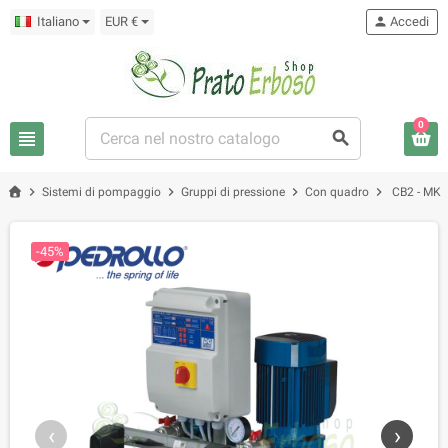
Italiano
EUR €
person
Accedi
0
view_headline
search
chevron_right
chevron_right
chevron_right
chevron_right
Sistemi di pompaggio
Gruppi di pressione
Con quadro
CB2 - MK 8
-45%
‹
›