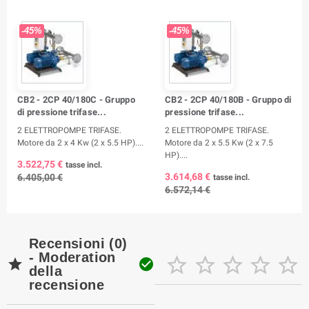
-45%
-45%
CB2 - 2CP 40/180C - Gruppo
CB2 - 2CP 40/180B - Gruppo di
di pressione trifase...
pressione trifase...
2 ELETTROPOMPE TRIFASE.
2 ELETTROPOMPE TRIFASE.
Motore da 2 x 4 Kw (2 x 5.5 HP)....
Motore da 2 x 5.5 Kw (2 x 7.5
HP)....
3.522,75 €
tasse incl.
3.614,68 €
6.405,00 €
tasse incl.
6.572,14 €
Recensioni (0)
- Moderation







della
recensione