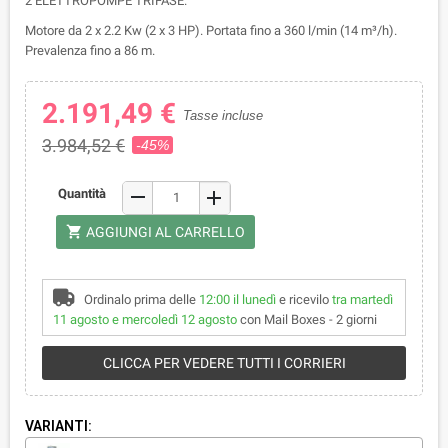
2 ELETTROPOMPE TRIFASE.
Motore da 2 x 2.2 Kw (2 x 3 HP). Portata fino a 360 l/min (14 m³/h).
Prevalenza fino a 86 m.
2.191,49 €
Tasse incluse
3.984,52 €
-45%
remove
Quantità
add
shopping_cart
AGGIUNGI AL CARRELLO
Ordinalo prima delle
12:00 il lunedì
e ricevilo
tra martedì
11 agosto e mercoledì 12 agosto
con Mail Boxes - 2 giorni
CLICCA PER VEDERE TUTTI I CORRIERI
VARIANTI: