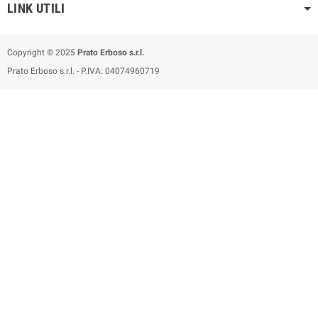
LINK UTILI
Copyright © 2025
Prato Erboso s.r.l.
Prato Erboso s.r.l. - P.IVA: 04074960719