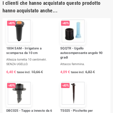
I clienti che hanno acquistato questo prodotto
hanno acquistato anche...
-40%
-40%
1804 SAM - Irrigatore a
SQQTR - Ugello
scomparsa da 10 cm
autocompensante angolo 90
gradi
Altezza torretta 10 centimetri.
SENZA UGELLO.
Attacco femmina.
6,40 €
10,66 €
4,09 €
6,82 €
tasse incl.
tasse incl.
-40%
-40%
DBC025 - Tappo a innesto da 6
TS025 - Picchetto per