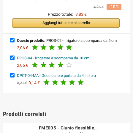
-10 %
4,26 €
Prezzo totale:
3,83 €
Aggiungi tutti e tre al carrello
Questo prodotto:
PROS-02 - Irrigatore a scomparsa da 5 cm





2,06 €
PROS-04 - Irrigatore a scomparsa da 10 cm





2,06 €
DPCT-04-MA - Gocciolatore portata da 4 litri ora





0,14 €
0,21 €
Prodotti correlati
FME005 - Giunto flessibile...