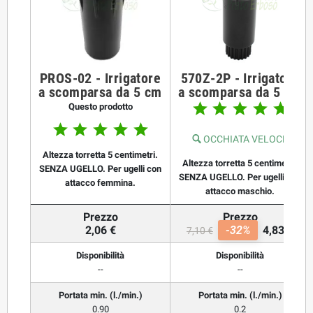
PROS-02 - Irrigatore
570Z-2P - Irrigatore
a scomparsa da 5 cm
a scomparsa da 5 cm





Questo prodotto





OCCHIATA VELOCE
Altezza torretta 5 centimetri.
Altezza torretta 5 centimetri.
SENZA UGELLO. Per ugelli con
SENZA UGELLO. Per ugelli con
attacco femmina.
attacco maschio.
Prezzo
Prezzo
2,06 €
-32%
4,83 €
7,10 €
Disponibilità
Disponibilità
--
--
Portata min. (l./min.)
Portata min. (l./min.)
0.90
0.2