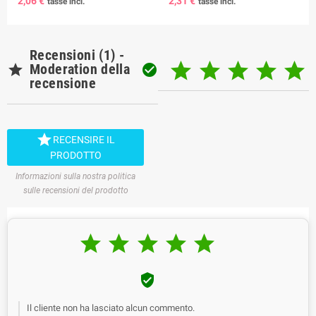
2,06 €
2,31 €
tasse incl.
tasse incl.
Recensioni (1) -






Moderation della

recensione

RECENSIRE IL
PRODOTTO
Informazioni sulla nostra politica
sulle recensioni del prodotto






Il cliente non ha lasciato alcun commento.