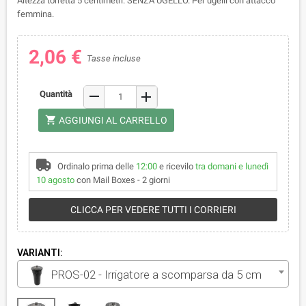
Altezza torretta 5 centimetri. SENZA UGELLO. Per ugelli con attacco
femmina.
2,06 €
Tasse incluse
remove
Quantità
add
shopping_cart
AGGIUNGI AL CARRELLO
Ordinalo prima delle
12:00
e ricevilo
tra domani e lunedì
10 agosto
con Mail Boxes - 2 giorni
CLICCA PER VEDERE TUTTI I CORRIERI
VARIANTI:
PROS-02 - Irrigatore a scomparsa da 5 cm