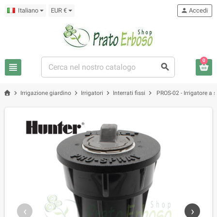
Italiano
EUR €
person
Accedi
0
view_headline
search
chevron_right
chevron_right
chevron_right
chevron_right
Irrigazione giardino
Irrigatori
Interrati fissi
PROS-02 - Irrigatore a
‹
›