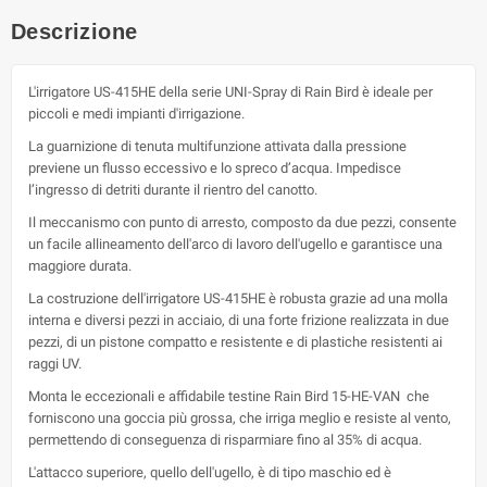
Descrizione
L'irrigatore US-415HE della serie UNI-Spray di Rain Bird è ideale per
piccoli e medi impianti d'irrigazione.
La guarnizione di tenuta multifunzione attivata dalla pressione
previene un flusso eccessivo e lo spreco d’acqua. Impedisce
l’ingresso di detriti durante il rientro del canotto.
Il meccanismo con punto di arresto, composto da due pezzi, consente
un facile allineamento dell'arco di lavoro dell'ugello e garantisce una
maggiore durata.
La costruzione dell'irrigatore US-415HE è robusta grazie ad una molla
interna e diversi pezzi in acciaio, di una forte frizione realizzata in due
pezzi, di un pistone compatto e resistente e di plastiche resistenti ai
raggi UV.
Monta le eccezionali e affidabile testine Rain Bird 15-HE-VAN che
forniscono una goccia più grossa, che irriga meglio e resiste al vento,
permettendo di conseguenza di risparmiare fino al 35% di acqua.
L'attacco superiore, quello dell'ugello, è di tipo maschio ed è