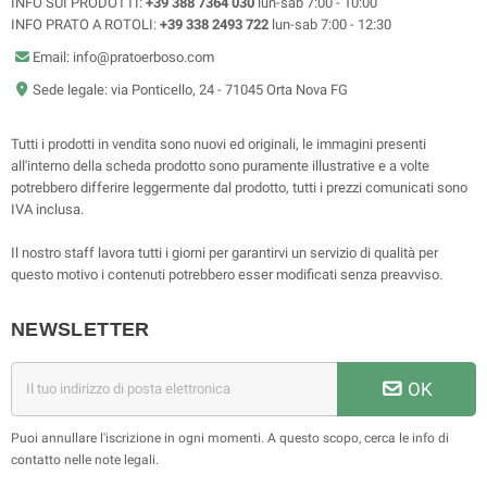
INFO SUI PRODOTTI:
+39 388 7364 030
lun-sab 7:00 - 10:00
INFO PRATO A ROTOLI:
+39 338 2493 722
lun-sab 7:00 - 12:30
Email: info@pratoerboso.com
Sede legale: via Ponticello, 24 - 71045 Orta Nova FG
Tutti i prodotti in vendita sono nuovi ed originali, le immagini presenti
all'interno della scheda prodotto sono puramente illustrative e a volte
potrebbero differire leggermente dal prodotto, tutti i prezzi comunicati sono
IVA inclusa.
Il nostro staff lavora tutti i giorni per garantirvi un servizio di qualità per
questo motivo i contenuti potrebbero esser modificati senza preavviso.
NEWSLETTER
OK
Puoi annullare l'iscrizione in ogni momenti. A questo scopo, cerca le info di
contatto nelle note legali.