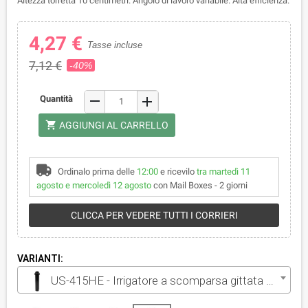
Altezza torretta 10 centimetri. Angolo di lavoro variabile. Alta efficienza.
4,27 €
Tasse incluse
7,12 €
-40%
remove
Quantità
add
shopping_cart
AGGIUNGI AL CARRELLO
Ordinalo prima delle
12:00
e ricevilo
tra martedì 11
agosto e mercoledì 12 agosto
con Mail Boxes - 2 giorni
CLICCA PER VEDERE TUTTI I CORRIERI
VARIANTI:
US-415HE - Irrigatore a scomparsa gittata 4.5 m