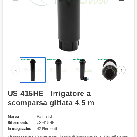
‹
›
US-415HE - Irrigatore a
scomparsa gittata 4.5 m
Marca
Rain Bird
Riferimento
US-415HE
In magazzino
42 Elementi