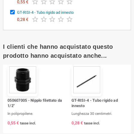





0,55 €
GT-RISI-4 - Tubo rigido ad innesto





0,28 €
I clienti che hanno acquistato questo
prodotto hanno acquistato anche...
050607005 - Nipplo filettato da
GT-RISI-4 - Tubo rigido ad
1/2"
innesto
In polipropilene.
Lunghezza 30 centimetri.
0,55 €
0,28 €
tasse incl.
tasse incl.