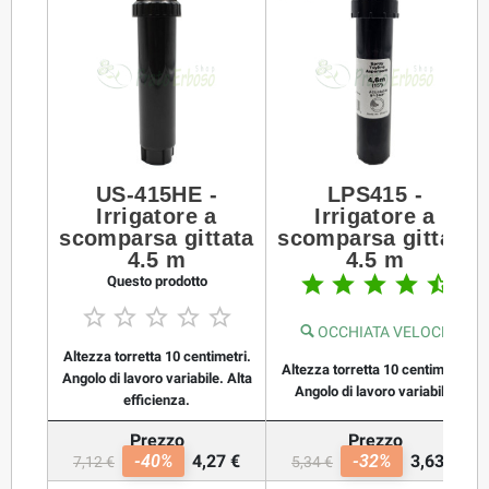
US-415HE -
LPS415 -
Irrigatore a
Irrigatore a
scomparsa gittata
scomparsa gittata
4.5 m
4.5 m





Questo prodotto





OCCHIATA VELOCE
Altezza torretta 10 centimetri.
Altezza torretta 10 centimetri.
Angolo di lavoro variabile. Alta
Angolo di lavoro variabile.
efficienza.
Prezzo
Prezzo
-40%
4,27 €
-32%
3,63 €
7,12 €
5,34 €