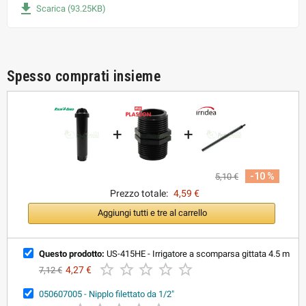
file_download
Scarica (93.25KB)
Spesso comprati insieme
+
+
-10 %
5,10 €
Prezzo totale:
4,59 €
Aggiungi tutti e tre al carrello
Questo prodotto:
US-415HE - Irrigatore a scomparsa gittata 4.5 m





4,27 €
7,12 €
050607005 - Nipplo filettato da 1/2"