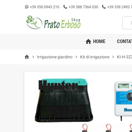
+39 350 0943 210
+39 388 7364 030
+39 338 2493 
home
HOME
CONTA
chevron_right
Irrigazione giardino
chevron_right
Kit di irrigazione
chevron_right
KI-H-3Z2