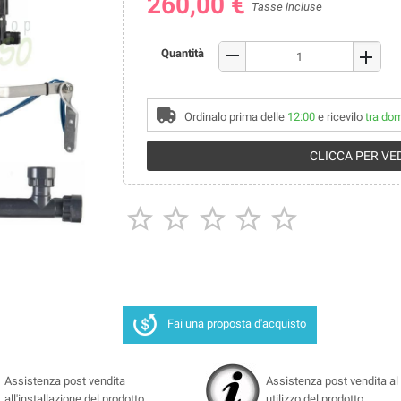
260,00 €
Tasse incluse
remove
Quantità
add
Ordinalo prima delle
12:00
e ricevilo
tra do
CLICCA PER VED





Fai una proposta d'acquisto
Assistenza post vendita
Assistenza post vendita al 
all'installazione del prodotto.
utilizzo del prodotto.