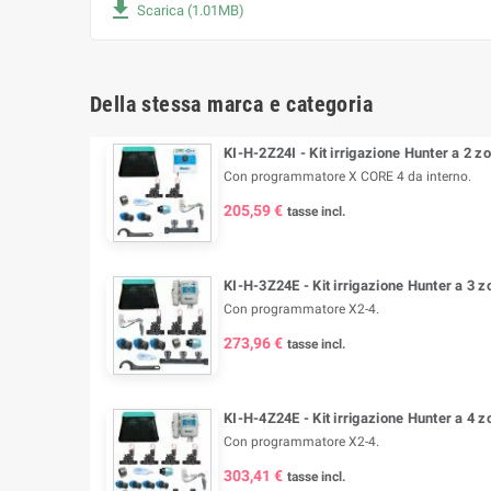
file_download
Scarica (1.01MB)
Della stessa marca e categoria
KI-H-2Z24I - Kit irrigazione Hunter a 2 z
Con programmatore X CORE 4 da interno.
205,59 €
tasse incl.
KI-H-3Z24E - Kit irrigazione Hunter a 3 
Con programmatore X2-4.
273,96 €
tasse incl.
KI-H-4Z24E - Kit irrigazione Hunter a 4 
Con programmatore X2-4.
303,41 €
tasse incl.