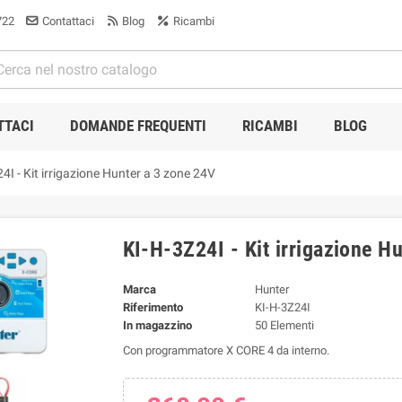
722
Contattaci
Blog
Ricambi
TTACI
DOMANDE FREQUENTI
RICAMBI
BLOG
4I - Kit irrigazione Hunter a 3 zone 24V
KI-H-3Z24I - Kit irrigazione H
Marca
Hunter
Riferimento
KI-H-3Z24I
In magazzino
50 Elementi
Con programmatore X CORE 4 da interno.