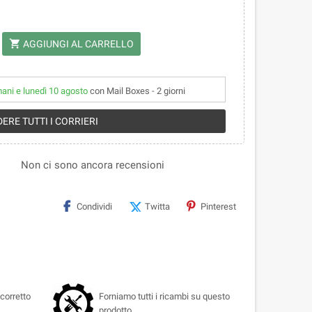
shopping_cart
AGGIUNGI AL CARRELLO
mani e lunedì 10 agosto
con Mail Boxes - 2 giorni
ERE TUTTI I CORRIERI
Non ci sono ancora recensioni
Condividi
Twitta
Pinterest
corretto
Forniamo tutti i ricambi su questo
prodotto.