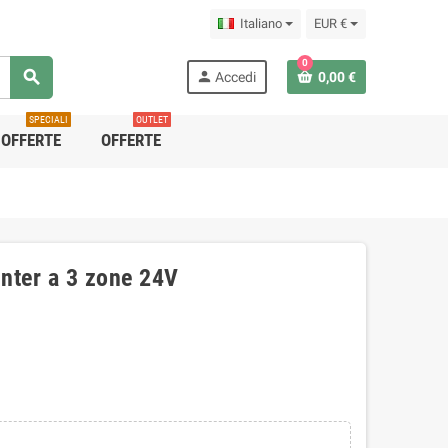
Italiano
EUR €
0
search
person
Accedi
0,00 €
SPECIALI
OUTLET
OFFERTE
OFFERTE
unter a 3 zone 24V