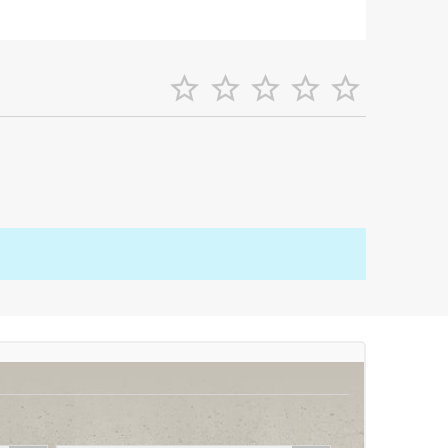




