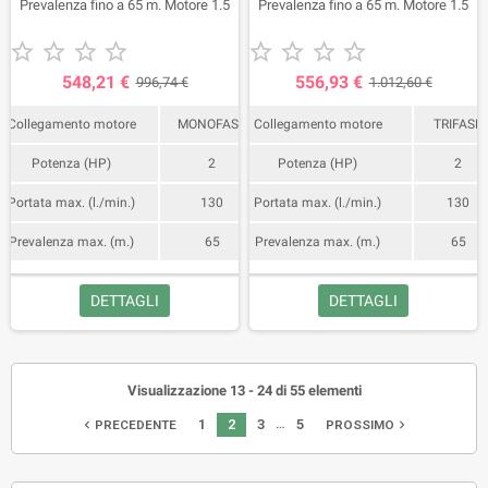
Prevalenza fino a 65 m. Motore 1.5
Prevalenza fino a 65 m. Motore 1.5
Kw (2 HP).
Kw (2 HP).










548,21 €
556,93 €
996,74 €
1.012,60 €
Collegamento motore
MONOFASE
Collegamento motore
TRIFASE
Potenza (HP)
2
Potenza (HP)
2
Portata max. (l./min.)
130
Portata max. (l./min.)
130
Prevalenza max. (m.)
65
Prevalenza max. (m.)
65
DETTAGLI
DETTAGLI
Visualizzazione 13 - 24 di 55 elementi
…
1
2
3
5
navigate_before
navigate_next
PRECEDENTE
PROSSIMO