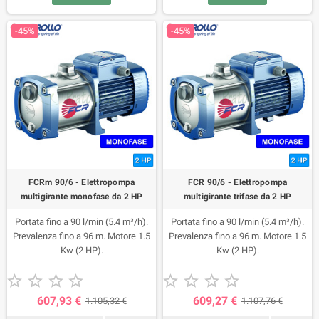
-45%
-45%
FCRm 90/6 - Elettropompa
FCR 90/6 - Elettropompa
multigirante monofase da 2 HP
multigirante trifase da 2 HP
Portata fino a 90 l/min (5.4 m³/h).
Portata fino a 90 l/min (5.4 m³/h).
Prevalenza fino a 96 m. Motore 1.5
Prevalenza fino a 96 m. Motore 1.5
Kw (2 HP).
Kw (2 HP).










607,93 €
609,27 €
1.105,32 €
1.107,76 €