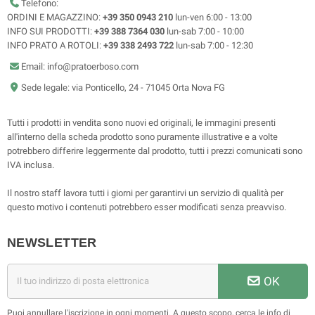
Telefono:
ORDINI E MAGAZZINO:
+39 350 0943 210
lun-ven 6:00 - 13:00
INFO SUI PRODOTTI:
+39 388 7364 030
lun-sab 7:00 - 10:00
INFO PRATO A ROTOLI:
+39 338 2493 722
lun-sab 7:00 - 12:30
Email: info@pratoerboso.com
Sede legale: via Ponticello, 24 - 71045 Orta Nova FG
Tutti i prodotti in vendita sono nuovi ed originali, le immagini presenti
all'interno della scheda prodotto sono puramente illustrative e a volte
potrebbero differire leggermente dal prodotto, tutti i prezzi comunicati sono
IVA inclusa.
Il nostro staff lavora tutti i giorni per garantirvi un servizio di qualità per
questo motivo i contenuti potrebbero esser modificati senza preavviso.
NEWSLETTER
OK
Puoi annullare l'iscrizione in ogni momenti. A questo scopo, cerca le info di