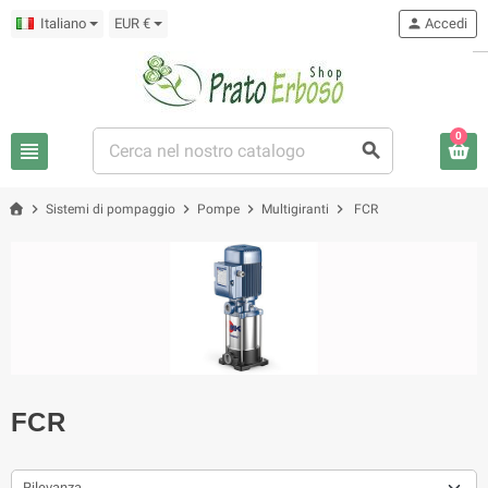
Italiano
EUR €
person
Accedi
0
view_headline
search
chevron_right
chevron_right
chevron_right
chevron_right
Sistemi di pompaggio
Pompe
Multigiranti
FCR
FCR
Rilevanza