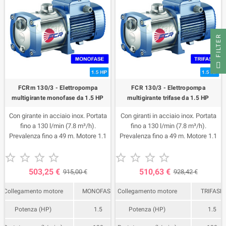
FILTER
FCRm 130/3 - Elettropompa
FCR 130/3 - Elettropompa
multigirante monofase da 1.5 HP
multigirante trifase da 1.5 HP
Con girante in acciaio inox. Portata
Con giranti in acciaio inox. Portata
fino a 130 l/min (7.8 m³/h).
fino a 130 l/min (7.8 m³/h).
Prevalenza fino a 49 m. Motore 1.1
Prevalenza fino a 49 m. Motore 1.1
Kw (1.5 HP).
Kw (1.5 HP).










503,25 €
510,63 €
915,00 €
928,42 €
Collegamento motore
MONOFASE
Collegamento motore
TRIFASE
Potenza (HP)
1.5
Potenza (HP)
1.5