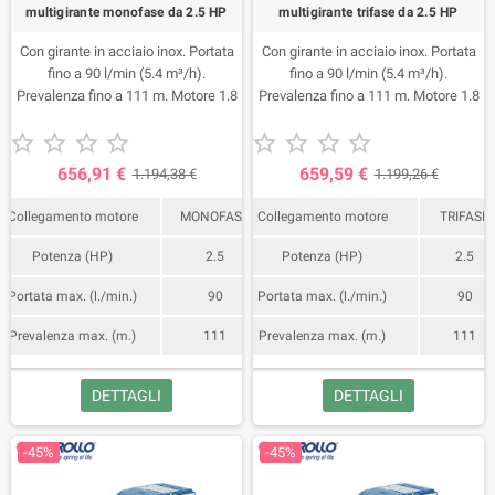
multigirante monofase da 2.5 HP
multigirante trifase da 2.5 HP
Con girante in acciaio inox. Portata
Con girante in acciaio inox. Portata
fino a 90 l/min (5.4 m³/h).
fino a 90 l/min (5.4 m³/h).
Prevalenza fino a 111 m. Motore 1.8
Prevalenza fino a 111 m. Motore 1.8
Kw (2.5 HP).
Kw (2.5 HP).










656,91 €
659,59 €
1.194,38 €
1.199,26 €
Collegamento motore
MONOFASE
Collegamento motore
TRIFASE
Potenza (HP)
2.5
Potenza (HP)
2.5
Portata max. (l./min.)
90
Portata max. (l./min.)
90
Prevalenza max. (m.)
111
Prevalenza max. (m.)
111
DETTAGLI
DETTAGLI
-45%
-45%