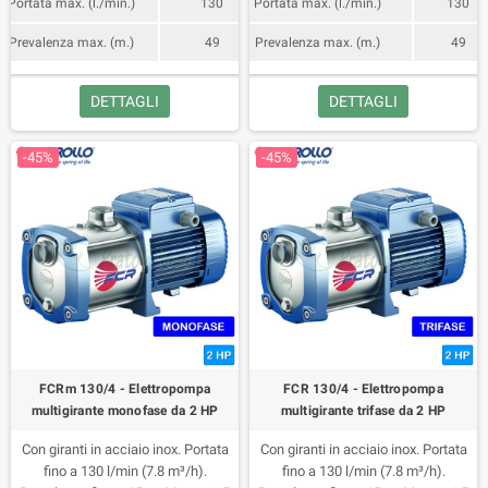
Portata max. (l./min.)
130
Portata max. (l./min.)
130
Prevalenza max. (m.)
49
Prevalenza max. (m.)
49
DETTAGLI
DETTAGLI
-45%
-45%
FCRm 130/4 - Elettropompa
FCR 130/4 - Elettropompa
multigirante monofase da 2 HP
multigirante trifase da 2 HP
Con giranti in acciaio inox. Portata
Con giranti in acciaio inox. Portata
fino a 130 l/min (7.8 m³/h).
fino a 130 l/min (7.8 m³/h).