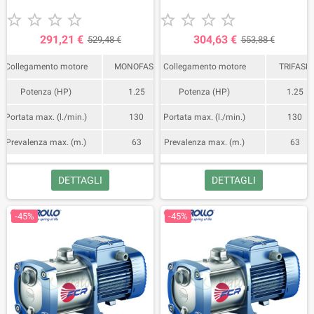
Kw (1.25 HP).
Kw (1.25 HP).










291,21 €
304,63 €
529,48 €
553,88 €
Collegamento motore
MONOFASE
Collegamento motore
TRIFASE
Potenza (HP)
1.25
Potenza (HP)
1.25
Portata max. (l./min.)
130
Portata max. (l./min.)
130
Prevalenza max. (m.)
63
Prevalenza max. (m.)
63
DETTAGLI
DETTAGLI
-45%
-45%