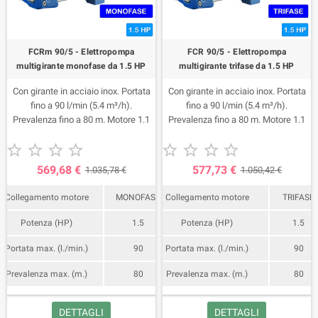
FCRm 90/5 - Elettropompa
FCR 90/5 - Elettropompa
multigirante monofase da 1.5 HP
multigirante trifase da 1.5 HP
Con girante in acciaio inox. Portata
Con girante in acciaio inox. Portata
fino a 90 l/min (5.4 m³/h).
fino a 90 l/min (5.4 m³/h).
Prevalenza fino a 80 m. Motore 1.1
Prevalenza fino a 80 m. Motore 1.1
Kw (1.5 HP).
Kw (1.5 HP).










569,68 €
577,73 €
1.035,78 €
1.050,42 €
Collegamento motore
MONOFASE
Collegamento motore
TRIFASE
Potenza (HP)
1.5
Potenza (HP)
1.5
Portata max. (l./min.)
90
Portata max. (l./min.)
90
Prevalenza max. (m.)
80
Prevalenza max. (m.)
80
DETTAGLI
DETTAGLI