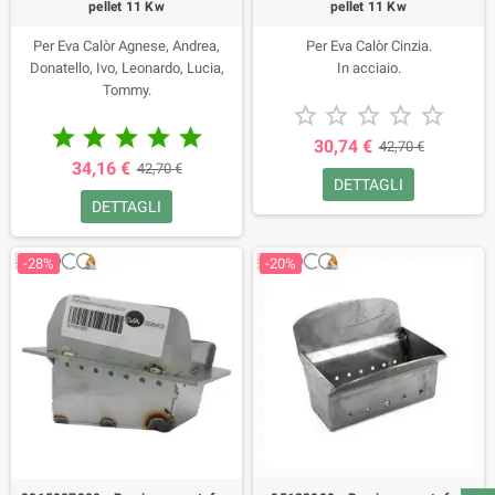
pellet 11 Kw
pellet 11 Kw
Per Eva Calòr Agnese, Andrea,
Per Eva Calòr Cinzia.
Donatello, Ivo, Leonardo, Lucia,
In acciaio.
Tommy.





Per Punto Fuoco Alessia, Alessio.





30,74 €
42,70 €
34,16 €
42,70 €
DETTAGLI
DETTAGLI
-28%
-20%