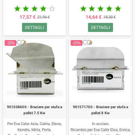










17,57 €
14,64 €
21,96 €
18,30 €
DETTAGLI
DETTAGLI
-20%
-20%
901508600 - Braciere per stufa a
901571700 - Braciere per stufa a
pellet 7.5 Kw
pellet 8 Kw
Per Eva Calor Asia, Catria, Elena,
In acciaio.
Kendra, Mirta, Perla.
Ricambio per Eva Calòr Elsa, Enrica,