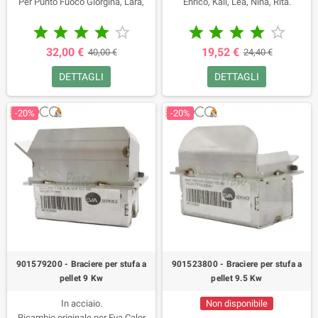
Per Punto Fuoco Giorgina, Lara,
Enrico, Kali, Lea, Nina, Rita.
Licia, Susy, Zita.
Ricambio per Punto Fuoco Thelma.










In acciaio.
32,00 €
19,52 €
40,00 €
24,40 €
DETTAGLI
DETTAGLI
-20%
-20%
901579200 - Braciere per stufa a
901523800 - Braciere per stufa a
pellet 9 Kw
pellet 9.5 Kw
In acciaio.
Non disponibile
Ricambio originale per Eva Calor