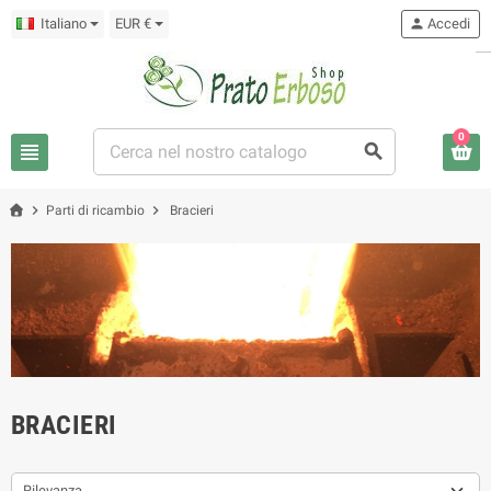
Italiano
EUR €
person
Accedi
0
view_headline
search
chevron_right
chevron_right
Parti di ricambio
Bracieri
BRACIERI
Rilevanza