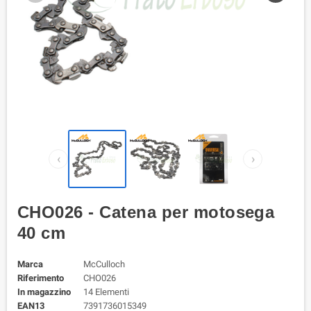
‹
›
CHO026 - Catena per motosega
40 cm
Marca
McCulloch
Riferimento
CHO026
In magazzino
14 Elementi
EAN13
7391736015349