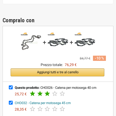
Compralo con
+
+
-10 %
84,77 €
Prezzo totale:
76,29 €
Aggiungi tutti e tre al carrello
Questo prodotto:
CHO026 - Catena per motosega 40 cm





25,72 €
CHO032 - Catena per motosega 45 cm





28,35 €