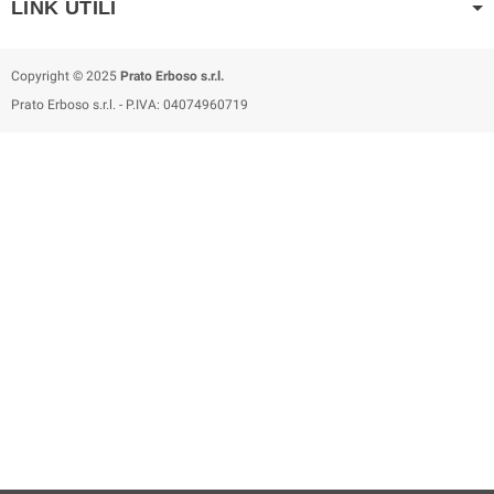
LINK UTILI
Copyright © 2025
Prato Erboso s.r.l.
Prato Erboso s.r.l. - P.IVA: 04074960719