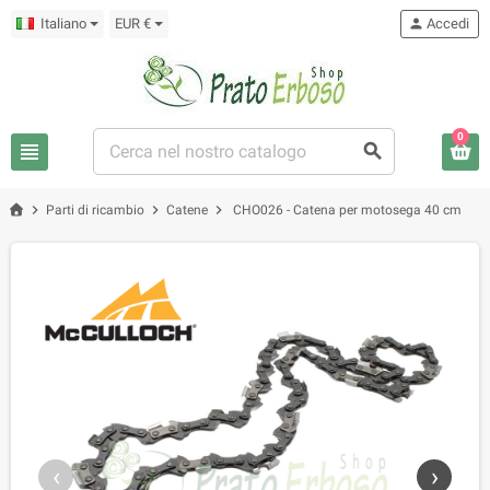
Italiano
EUR €
person
Accedi
0
view_headline
search
chevron_right
chevron_right
chevron_right
Parti di ricambio
Catene
CHO026 - Catena per motosega 40 cm
‹
›