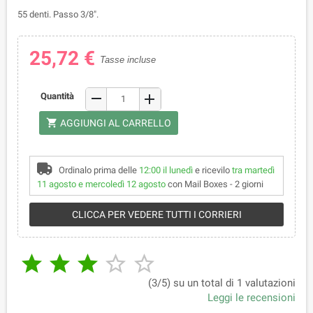
55 denti. Passo 3/8".
25,72 €
Tasse incluse
remove
Quantità
add
shopping_cart
AGGIUNGI AL CARRELLO
Ordinalo prima delle
12:00 il lunedì
e ricevilo
tra martedì
11 agosto e mercoledì 12 agosto
con Mail Boxes - 2 giorni
CLICCA PER VEDERE TUTTI I CORRIERI





(3/5) su un total di 1 valutazioni
Leggi le recensioni