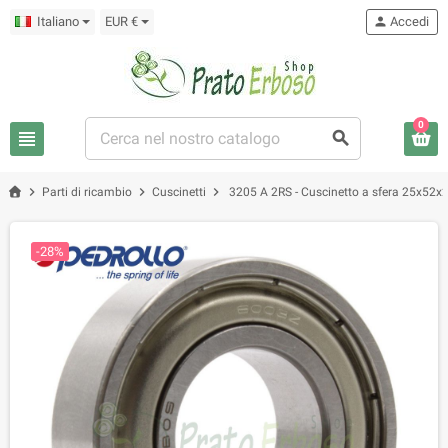
Italiano
EUR €
person
Accedi
0
view_headline
search
chevron_right
chevron_right
chevron_right
Parti di ricambio
Cuscinetti
3205 A 2RS - Cuscinetto a sfera 25x52
-28%