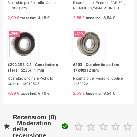
Ricambio per Pedrollo. Codice
Ricambio per Pedrollo 2CP 80-I,
113001SC3E.
PLURIJET 3/60-N, PLURIJET...
2,99 €
4,15 €
2,55 €
3,54 €
tasse incl.
tasse incl.
-28%
-28%
6202 2RS-C3 - Cuscinetto a
6203 - Cuscinetto a sfera
sfera 15x35x11 mm
17x40x12 mm
Ricambio originale Pedrollo
Ricambio per Pedrollo. Codice
Codice 113012SC3.
113002A.
4,39 €
6,10 €
2,55 €
3,54 €
tasse incl.
tasse incl.
Recensioni (0)
- Moderation







della
recensione