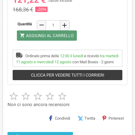
Tasse incluse
168,36 €
-28%
remove
Quantità
add
shopping_cart
AGGIUNGI AL CARRELLO
Ordinalo prima delle
12:00 il lunedì
e ricevilo
tra martedì
11 agosto e mercoledì 12 agosto
con Mail Boxes - 2 giorni
CLICCA PER VEDERE TUTTI I CORRIERI





Non ci sono ancora recensioni
Condividi
Twitta
Pinterest