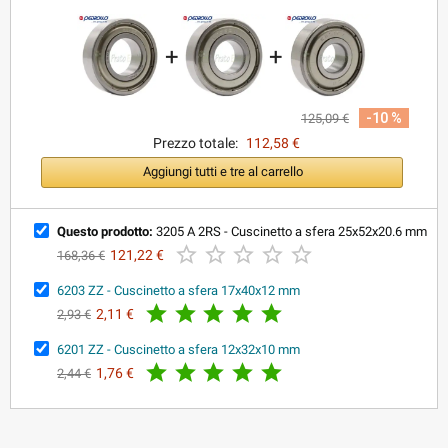
+
+
-10 %
125,09 €
Prezzo totale:
112,58 €
Aggiungi tutti e tre al carrello
Questo prodotto:
3205 A 2RS - Cuscinetto a sfera 25x52x20.6 mm





121,22 €
168,36 €
6203 ZZ - Cuscinetto a sfera 17x40x12 mm





2,11 €
2,93 €
6201 ZZ - Cuscinetto a sfera 12x32x10 mm





1,76 €
2,44 €