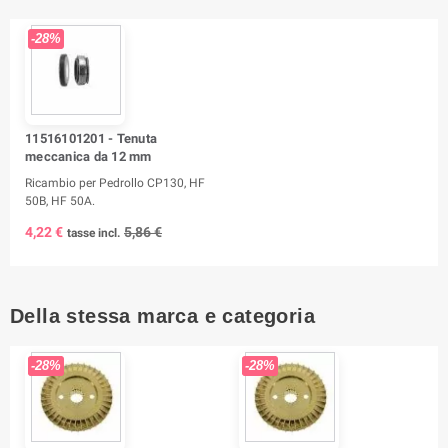
-28%
11516101201 - Tenuta
meccanica da 12 mm
Ricambio per Pedrollo CP130, HF
50B, HF 50A.
4,22 €
5,86 €
tasse incl.
Della stessa marca e categoria
-28%
-28%