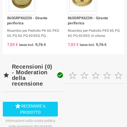
860GRPK622N - Girante
860GRPK623N - Girante
periferica
periferica
Ricambio per Pedrollo PK 60, PKS
Ricambio per Pedrollo PKS 60, PQ
60, PQ 60, PQ 60-EKO, PQ...
60, PQ 60-EKO. In ottone.
7,03 €
9,76 €
7,03 €
9,76 €
tasse incl.
tasse incl.
Recensioni (0)
- Moderation







della
recensione

RECENSIRE IL
PRODOTTO
Informazioni sulla nostra politica
sulle recensioni del prodotto