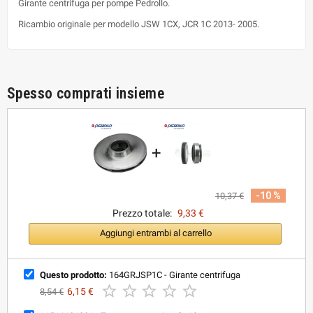
Girante centrifuga per pompe Pedrollo.
Ricambio originale per modello JSW 1CX, JCR 1C 2013- 2005.
Spesso comprati insieme
+
-10 %
10,37 €
Prezzo totale:
9,33 €
Aggiungi entrambi al carrello
Questo prodotto:
164GRJSP1C - Girante centrifuga





6,15 €
8,54 €