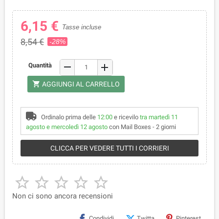
6,15 €
Tasse incluse
8,54 €
-28%
remove
Quantità
add
shopping_cart
AGGIUNGI AL CARRELLO
Ordinalo prima delle
12:00
e ricevilo
tra martedì 11
agosto e mercoledì 12 agosto
con Mail Boxes - 2 giorni
CLICCA PER VEDERE TUTTI I CORRIERI





Non ci sono ancora recensioni
Condividi
Twitta
Pinterest