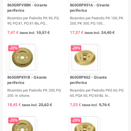
860GRPV88N - Girante
860GRPK91A - Girante
periferica
periferica
Ricambio per Pedrollo PK 90, PQ
Ricambio per Pedrollo PK 100, PK
90, PQ 81, PQ 81/Bs, PQ...
200, PK 300, PQ 100...
7,47 €
10,37 €
17,57 €
24,40 €
tasse incl.
tasse incl.
-28%
-28%
860GRPK91B - Girante
860GRPK62 - Girante
periferica
periferica
Ricambio per Pedrollo PK 200, PQ
Ricambio per Pedrollo PKS 60, PQ
200. In ottone.
60, PQA 60, PQ 60-Bz. In...
18,45 €
25,62 €
7,03 €
9,76 €
tasse incl.
tasse incl.
-28%
-28%