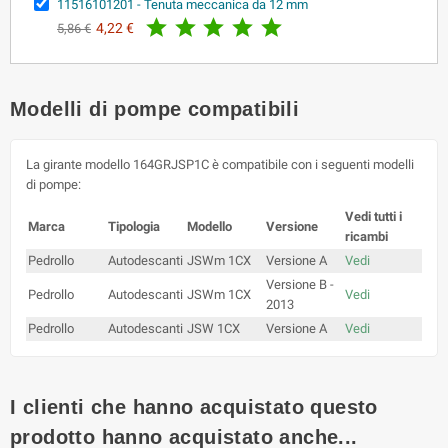
11516101201 - Tenuta meccanica da 12 mm





4,22 €
5,86 €
Modelli di pompe compatibili
La girante modello 164GRJSP1C è compatibile con i seguenti modelli
di pompe:
Vedi tutti i
Marca
Tipologia
Modello
Versione
ricambi
Pedrollo
Autodescanti
JSWm 1CX
Versione A
Vedi
Versione B -
Pedrollo
Autodescanti
JSWm 1CX
Vedi
2013
Pedrollo
Autodescanti
JSW 1CX
Versione A
Vedi
I clienti che hanno acquistato questo
prodotto hanno acquistato anche...