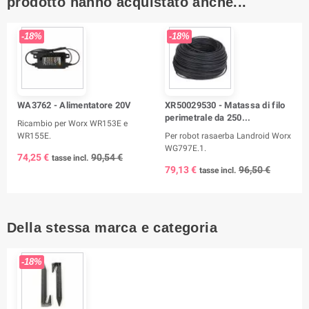
prodotto hanno acquistato anche...
-18%
-18%
WA3762 - Alimentatore 20V
XR50029530 - Matassa di filo
perimetrale da 250...
Ricambio per Worx WR153E e
WR155E.
Per robot rasaerba Landroid Worx
WG797E.1.
74,25 €
90,54 €
tasse incl.
79,13 €
96,50 €
tasse incl.
Della stessa marca e categoria
-18%