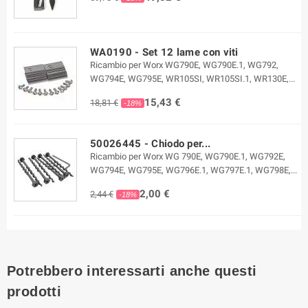
WA0190 - Set 12 lame con viti
Ricambio per Worx WG790E, WG790E.1, WG792,
WG794E, WG795E, WR105SI, WR105SI.1, WR130E,...
15,43 €
18,81 €
-18%
50026445 - Chiodo per...
Ricambio per Worx WG 790E, WG790E.1, WG792E,
WG794E, WG795E, WG796E.1, WG797E.1, WG798E,...
2,00 €
2,44 €
-18%
Potrebbero interessarti anche questi
prodotti