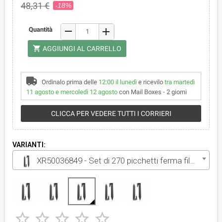
48,31 €
-18%
remove
Quantità
add
shopping_cart
AGGIUNGI AL CARRELLO
Ordinalo prima delle
12:00 il lunedì
e ricevilo
tra martedì
11 agosto e mercoledì 12 agosto
con Mail Boxes - 2 giorni
CLICCA PER VEDERE TUTTI I CORRIERI
VARIANTI:
XR50036849 - Set di 270 picchetti ferma filo perimetrale




