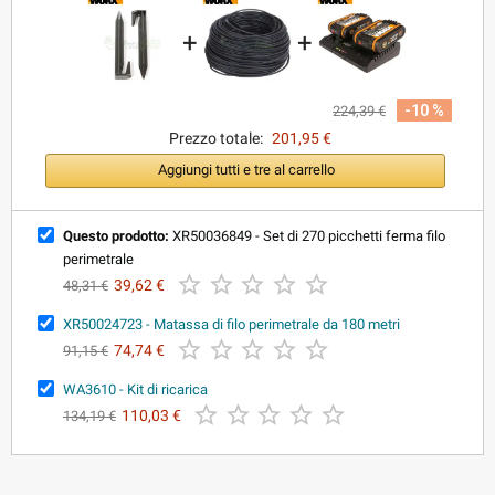
+
+
-10 %
224,39 €
Prezzo totale:
201,95 €
Aggiungi tutti e tre al carrello
Questo prodotto:
XR50036849 - Set di 270 picchetti ferma filo
perimetrale





39,62 €
48,31 €
XR50024723 - Matassa di filo perimetrale da 180 metri





74,74 €
91,15 €
WA3610 - Kit di ricarica





110,03 €
134,19 €