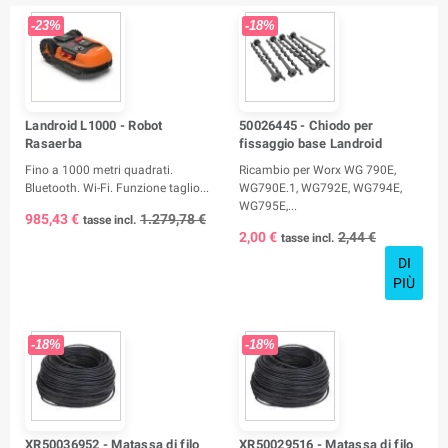
-23%
-18%
Landroid L1000 - Robot
50026445 - Chiodo per
Rasaerba
fissaggio base Landroid
Fino a 1000 metri quadrati.
Ricambio per Worx WG 790E,
Bluetooth. Wi-Fi. Funzione taglio...
WG790E.1, WG792E, WG794E,
WG795E,...
985,43 €
1.279,78 €
tasse incl.
2,00 €
2,44 €
tasse incl.
DI
PIÙ
-18%
-18%
XR50036952 - Matassa di filo
XR50029516 - Matassa di filo