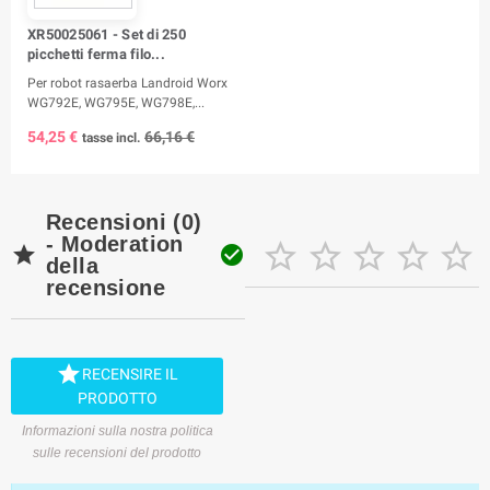
XR50025061 - Set di 250
picchetti ferma filo...
Per robot rasaerba Landroid Worx
WG792E, WG795E, WG798E,...
54,25 €
66,16 €
tasse incl.
Recensioni (0)
- Moderation







della
recensione

RECENSIRE IL
PRODOTTO
Informazioni sulla nostra politica
sulle recensioni del prodotto