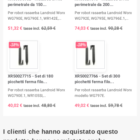
perimetrale da 150...
perimetrale da 200...
Per robot rasaerba Landroid Worx
Per robot rasaerba Landroid Worx
WG790E, WG790E.1, WR142E,...
WG792E, WG795E, WG796E.1,...
51,32 €
62,59 €
74,03 €
90,28 €
tasse incl.
tasse incl.
-18%
-18%
XR50027715 - Set di 180
XR50027766 - Set di 300
picchetti ferma filo...
picchetti ferma filo...
Per robot rasaerba Landroid Worx
Per robot rasaerba Landroid Worx
WG790E.1, WR105SI,...
modello WG797E.
40,02 €
48,80 €
49,02 €
59,78 €
tasse incl.
tasse incl.
I clienti che hanno acquistato questo