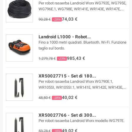
Per robot rasaerba Landroid Worx WG792E, WG795E,
WG796E.1, WG798E, WR141E, WR143E, WR147E,...
74,03 €
90,28 €
-18%
Landroid L1000 - Robot...
Fino a 1000 metri quadrati. Bluetooth. Wi-Fi. Funzione
taglio sul bordo.
985,43 €
1.279,78 €
-23%
XR50027715 - Set di 180...
Per robot rasaerba Landroid Worx WG790E.1,
WR105SI, WR105SI.1, WR141E, WR142E, WR143E,...
40,02 €
48,80 €
-18%
XR50027766 - Set di 300...
Per robot rasaerba Landroid Worx modello WG797E.
49,02 €
59,78 €
-18%