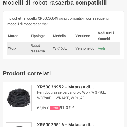
Modelli di robot rasaerba compatibili
I picchetti modello XR50036849 sono compatibili con i seguenti
modelli di robot rasaerba:
Vedi tutti i
Marca
Tipologia
Modello
Versione
ricambi
Robot
Worx
WR153E
Versione 00
Vedi
rasaerba
Prodotti correlati
XR50036952 - Matassa di...
Per robot rasaerba Landroid Worx WG790E,
WG790E.1, WR142E, WR167E.
51,32 €
62,59 €
-18%
XR50029516 - Matassa di...