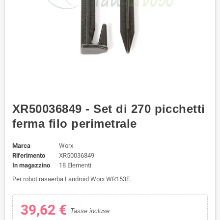
XR50036849 - Set di 270 picchetti
ferma filo perimetrale
Marca
Worx
Riferimento
XR50036849
In magazzino
18 Elementi
Per robot rasaerba Landroid Worx WR153E.
39,62 €
Tasse incluse