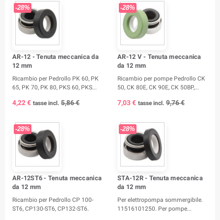
-28%
-28%
AR-12 - Tenuta meccanica da
AR-12 V - Tenuta meccanica
12 mm
da 12 mm
Ricambio per Pedrollo PK 60, PK
Ricambio per pompe Pedrollo CK
65, PK 70, PK 80, PKS 60, PKS...
50, CK 80E, CK 90E, CK 50BP,...
4,22 €
5,86 €
7,03 €
9,76 €
tasse incl.
tasse incl.
-28%
-28%
AR-12ST6 - Tenuta meccanica
STA-12R - Tenuta meccanica
da 12 mm
da 12 mm
Ricambio per Pedrollo CP 100-
Per elettropompa sommergibile.
ST6, CP130-ST6, CP132-ST6.
11516101250. Per pompe...