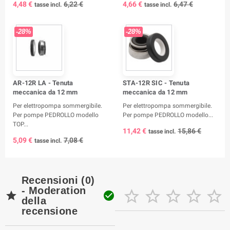
4,48 €
6,22 €
4,66 €
6,47 €
tasse incl.
tasse incl.
-28%
-28%
AR-12R LA - Tenuta
STA-12R SIC - Tenuta
meccanica da 12 mm
meccanica da 12 mm
Per elettropompa sommergibile.
Per elettropompa sommergibile.
Per pompe PEDROLLO modello
Per pompe PEDROLLO modello...
TOP...
11,42 €
15,86 €
tasse incl.
5,09 €
7,08 €
tasse incl.
Recensioni (0)
- Moderation







della
recensione