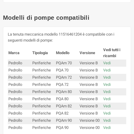
Modelli di pompe compatibili
La tenuta meccanica modello 11516461204 è compatibile con i
seguenti modelli di pompe:
Vedi tutti i
Marca
Tipologia
Modello
Versione
ricambi
Pedrollo
Periferiche
PQAm 70
Versione B
Vedi
Pedrollo
Periferiche
PQA 70
Versione B
Vedi
Pedrollo
Periferiche
PQAm 72
Versione B
Vedi
Pedrollo
Periferiche
PQA 72
Versione B
Vedi
Pedrollo
Periferiche
PQAm 80
Versione B
Vedi
Pedrollo
Periferiche
PQA 80
Versione B
Vedi
Pedrollo
Periferiche
PQAm 82
Versione B
Vedi
Pedrollo
Periferiche
PQA 82
Versione B
Vedi
Pedrollo
Periferiche
PQAm 90
Versione 00
Vedi
Pedrollo
Periferiche
PQA 90
Versione 00
Vedi