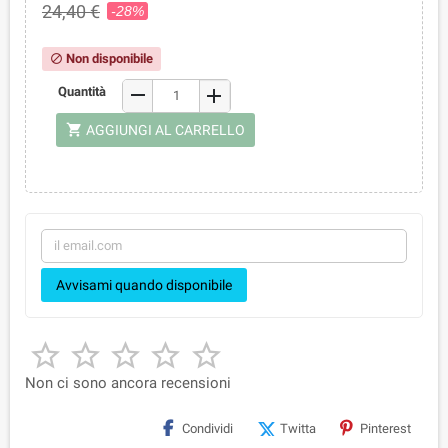
24,40 €
-28%
Non disponibile
block
remove
Quantità
add
shopping_cart
AGGIUNGI AL CARRELLO
Avvisami quando disponibile





Non ci sono ancora recensioni
Condividi
Twitta
Pinterest