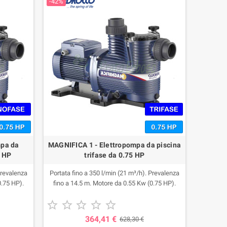
-42%
mpa da
MAGNIFICA 1 - Elettropompa da piscina
5 HP
trifase da 0.75 HP
Prevalenza
Portata fino a 350 l/min (21 m³/h). Prevalenza
0.75 HP).
fino a 14.5 m. Motore da 0.55 Kw (0.75 HP).





364,41 €
628,30 €