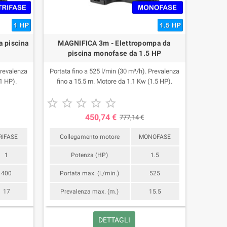
a piscina
MAGNIFICA 3m - Elettropompa da
piscina monofase da 1.5 HP
Prevalenza
Portata fino a 525 l/min (30 m³/h). Prevalenza
1 HP).
fino a 15.5 m. Motore da 1.1 Kw (1.5 HP).





450,74 €
777,14 €
RIFASE
Collegamento motore
MONOFASE
1
Potenza (HP)
1.5
400
Portata max. (l./min.)
525
17
Prevalenza max. (m.)
15.5
DETTAGLI