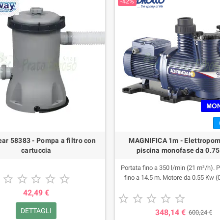
-42%
ear 58383 - Pompa a filtro con
MAGNIFICA 1m - Elettropo
cartuccia
piscina monofase da 0.7
Portata fino a 350 l/min (21 m³/h). 





fino a 14.5 m. Motore da 0.55 Kw (
42,49 €





DETTAGLI
348,14 €
600,24 €