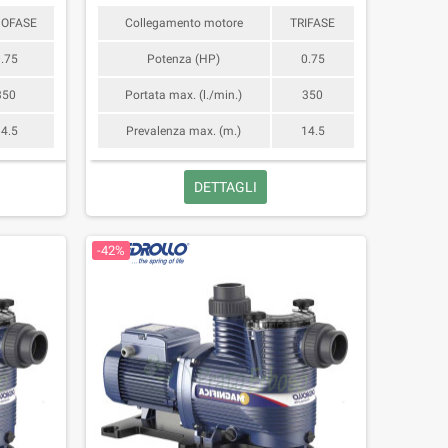
OFASE
Collegamento motore
TRIFASE
.75
Potenza (HP)
0.75
350
Portata max. (l./min.)
350
4.5
Prevalenza max. (m.)
14.5
DETTAGLI
-42%