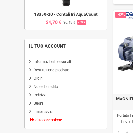
18350-20 - Contalitri AquaCount
-42%
24,70 €
30,49 €
-19%
IL TUO ACCOUNT
Informazioni personali
Restituzione prodotto
Ordini
Note di credito
Indirizzi
MAGNIFIC
Buoni
I miei avvisi
Portata f
disconnessione
fino a 