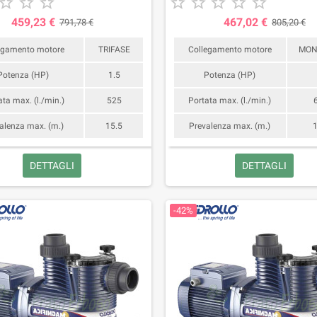








459,23 €
467,02 €
791,78 €
805,20 €
egamento motore
TRIFASE
Collegamento motore
MON
io verde di maggio 2026
Calendario verde di aprile 2026
Potenza (HP)
1.5
Potenza (HP)
ata max. (l./min.)
525
Portata max. (l./min.)
alenza max. (m.)
15.5
Prevalenza max. (m.)
1
DETTAGLI
DETTAGLI
 il tuo prato consigliati dagli
Prodotti per il tuo prato consigliati dagli
-42%
a maggio 2026.
agronomi ad aprile 2026.