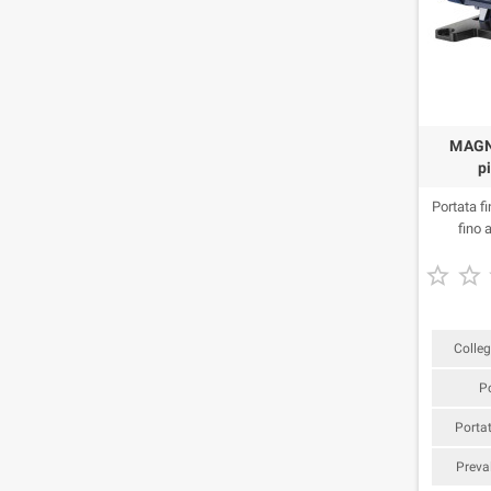
MAGNI
p
Portata f
fino 


Colle
P
Portat
Preva