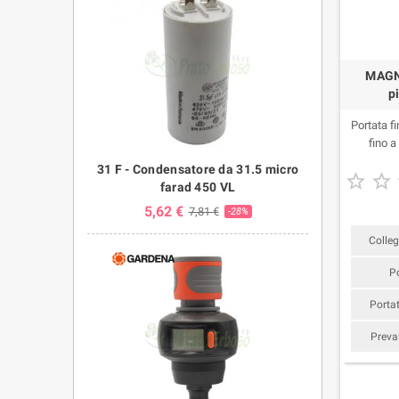
MAGNI
p
Portata f
fino 
31 F - Condensatore da 31.5 micro


farad 450 VL
5,62 €
7,81 €
-28%
Colle
P
Portat
Preva