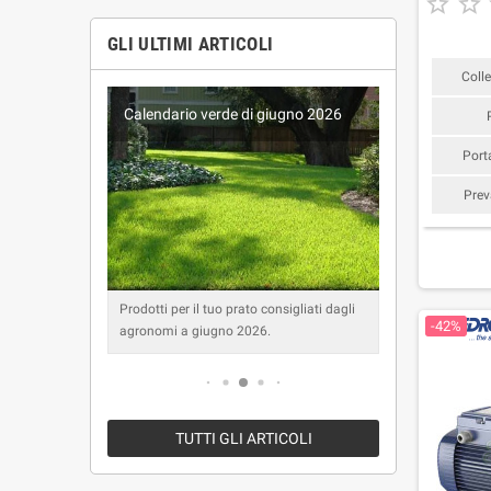


GLI ULTIMI ARTICOLI
Coll
2026
Calendario verde di giugno 2026
Calendar
Port
Prev
iati dagli
Prodotti per il tuo prato consigliati dagli
Prodotti per
-42%
agronomi a giugno 2026.
agronomi 
TUTTI GLI ARTICOLI