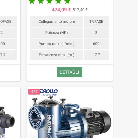





474,09 €
817,40 €
OFASE
Collegamento motore
TRIFASE
2
Potenza (HP)
2
600
Portata max. (l./min.)
600
7.7
Prevalenza max. (m.)
17.7
DETTAGLI
-45%