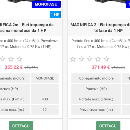
FICA 2m - Elettropompa da
MAGNIFICA 2 - Elettropompa d
iscina monofase da 1 HP
trifase da 1 HP
ino a 400 l/min (24 m³/h). Prevalenza
Portata fino a 400 l/min (24 m³/h). 
a 17 m. Motore da 0.75 Kw (1 HP).
fino a 17 m. Motore da 0.75 Kw (








355,22 €
371,49 €
612,44 €
640,50 €
gamento motore
MONOFASE
Collegamento motore
T
otenza (HP)
1
Potenza (HP)
a max. (l./min.)
400
Portata max. (l./min.)
lenza max. (m.)
17
Prevalenza max. (m.)
DETTAGLI
DETTAGLI