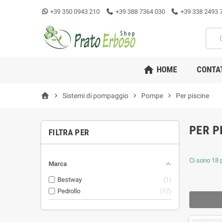
+39 350 0943 210
+39 388 7364 030
+39 338 2493 
home
HOME
CONTA
chevron_right
Sistemi di pompaggio
chevron_right
Pompe
chevron_right
Per piscine
PER P
FILTRA PER
Ci sono 18 p
Marca
Bestway
1
Pedrollo
17