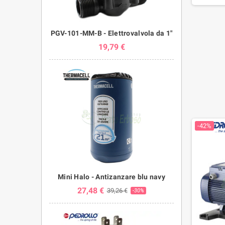
PGV-101-MM-B - Elettrovalvola da 1"
19,79 €
-42%
Mini Halo - Antizanzare blu navy
27,48 €
39,26 €
-30%