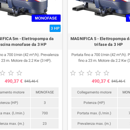
FICA 5m - Elettropompa da
MAGNIFICA 5 - Elettropompa d
iscina monofase da 3 HP
trifase da 3 HP
ino a 700 l/min (42 m³/h). Prevalenza
Portata fino a 700 l/min (42 m³/h). 
a 23 m. Motore da 2.2 Kw (3 HP).
fino a 23 m. Motore da 2.2 Kw (








490,37 €
490,37 €
845,46 €
845,46 €
gamento motore
MONOFASE
Collegamento motore
MON
otenza (HP)
3
Potenza (HP)
a max. (l./min.)
700
Portata max. (l./min.)
lenza max. (m.)
23
Prevalenza max. (m.)