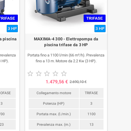
a piscina
MAXIMA-4 300 - Elettropompa da
piscina trifase da 3 HP
Prevalenza
Portata fino a 1100 l/min (66 m³/h). Prevalenza
3 HP).
fino a 13 m. Motore da 2.2 Kw (3 HP).





1.479,56 €
2.690,10 €
OFASE
Collegamento motore
TRIFASE
3
Potenza (HP)
3
700
Portata max. (l./min.)
1100
23
Prevalenza max. (m.)
13