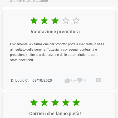
sulle recensioni del prodotto





Valutazione prematura
Ovviamente la valutazione del prodotto potrà esser fatta in base
al risultato della semina. Tuttavia la consegna (puntualità e
precisione), oltre alla descrizione delle caratteristiche, sono
state eccellenti



0
-
0
Di Lucio C. il 08/10/2020





Corrieri che fanno pietà!