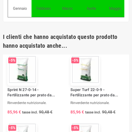
Gennaio
Febbraio
Marzo
Aprile
Maggio
I clienti che hanno acquistato questo prodotto
hanno acquistato anche...
-5%
-5%
Sprint N 27-0-14 -
Super Turf 22-0-9 -
Fertilizzante per prato da...
Fertilizzante per prato da...
Rinverdente nutrizionale.
Rinverdente nutrizionale.
85,96 €
90,48 €
85,96 €
90,48 €
tasse incl.
tasse incl.
-5%
-5%