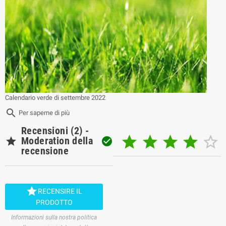
Calendario verde di settembre 2022
search
Per saperne di più
Recensioni (2) -






Moderation della

recensione

RECENSIRE IL
PRODOTTO
Informazioni sulla nostra politica