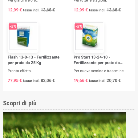
Per giardini e orto.
Per tutte le stagioni.
12,99 €
13,68 €
12,99 €
13,68 €
tasse incl.
tasse incl.
-5%
-5%
Flash 13-0-13 - Fertilizzante
Pro Start 13-24-10 -
per prato da 25 Kg
Fertilizzante per prato da...
Pronto effetto.
Per nuove semine e trasemine.
77,95 €
82,06 €
19,66 €
20,70 €
tasse incl.
tasse incl.
Scopri di più