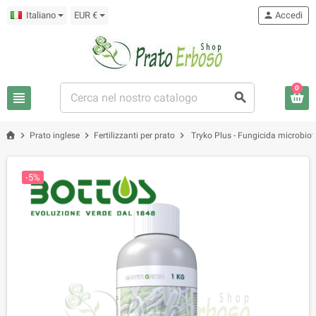
Italiano
EUR €
person
Accedi
0
view_headline
search
chevron_right
chevron_right
chevron_right
Prato inglese
Fertilizzanti per prato
Tryko Plus - Fungicida microbiot
-5%