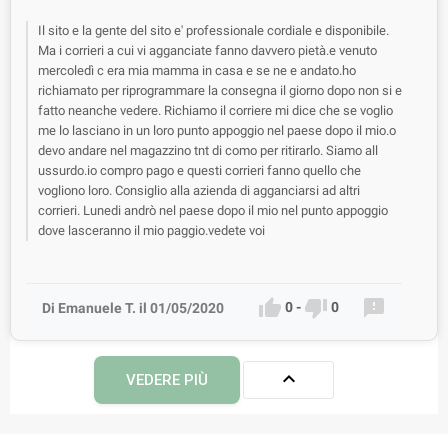
Il sito e la gente del sito e' professionale cordiale e disponibile.
Ma i corrieri a cui vi agganciate fanno davvero pietà.e venuto
mercoledì c era mia mamma in casa e se ne e andato.ho
richiamato per riprogrammare la consegna il giorno dopo non si e
fatto neanche vedere. Richiamo il corriere mi dice che se voglio
me lo lasciano in un loro punto appoggio nel paese dopo il mio.o
devo andare nel magazzino tnt di como per ritirarlo. Siamo all
ussurdo.io compro pago e questi corrieri fanno quello che
vogliono loro. Consiglio alla azienda di agganciarsi ad altri
corrieri. Lunedi andrò nel paese dopo il mio nel punto appoggio
dove lasceranno il mio paggio.vedete voi



0
-
0
Di Emanuele T. il 01/05/2020

VEDERE PIÙ