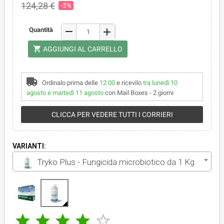
124,28 €
-5%
remove
Quantità
add
shopping_cart
AGGIUNGI AL CARRELLO
Ordinalo prima delle
12:00
e ricevilo
tra lunedì 10
agosto e martedì 11 agosto
con Mail Boxes - 2 giorni
CLICCA PER VEDERE TUTTI I CORRIERI
VARIANTI:
Tryko Plus - Fungicida microbiotico da 1 Kg




