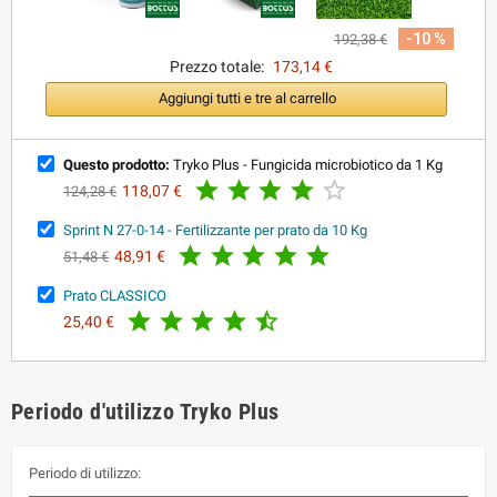
-10 %
192,38 €
Prezzo totale:
173,14 €
Aggiungi tutti e tre al carrello
Questo prodotto:
Tryko Plus - Fungicida microbiotico da 1 Kg





118,07 €
124,28 €
Sprint N 27-0-14 - Fertilizzante per prato da 10 Kg





48,91 €
51,48 €
Prato CLASSICO





25,40 €
Periodo d'utilizzo Tryko Plus
Periodo di utilizzo: