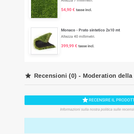
Altezza 7 millimetri.
54,90 €
tasse incl.
Monaco - Prato sintetico 2x10 mt
Altezza 40 millimetri.
399,99 €
tasse incl.

Recensioni (0) - Moderation della

RECENSIRE IL PRODOT
Informazioni sulla nostra politica sulle recens