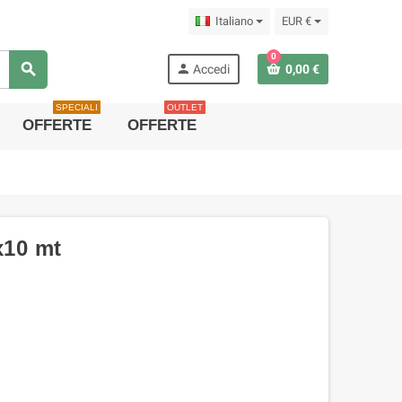
Italiano
EUR €
0
search
person
Accedi
0,00 €
SPECIALI
OUTLET
OFFERTE
OFFERTE
x10 mt