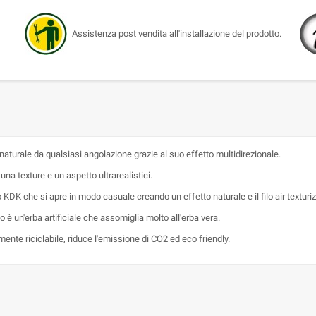
Assistenza post vendita all'installazione del prodotto.
naturale da qualsiasi angolazione grazie al suo effetto multidirezionale.
 una texture e un aspetto ultrarealistici.
lo KDK che si apre in modo casuale creando un effetto naturale e il filo air textu
ato è un'erba artificiale che assomiglia molto all'erba vera.
mente riciclabile, riduce l'emissione di CO2 ed eco friendly.