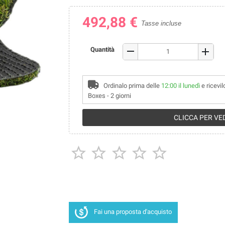
492,88 €
Tasse incluse
remove
Quantità
add
Ordinalo prima delle
12:00 il lunedì
e ricevi
Boxes - 2 giorni
CLICCA PER VED





Fai una proposta d'acquisto