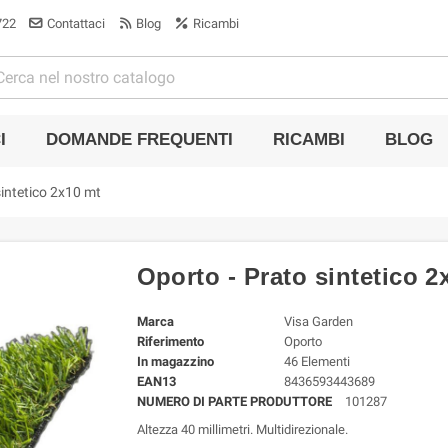
722
Contattaci
Blog
Ricambi
I
DOMANDE FREQUENTI
RICAMBI
BLOG
sintetico 2x10 mt
Oporto - Prato sintetico 2
Marca
Visa Garden
Riferimento
Oporto
In magazzino
46 Elementi
EAN13
8436593443689
NUMERO DI PARTE PRODUTTORE
101287
Altezza 40 millimetri. Multidirezionale.