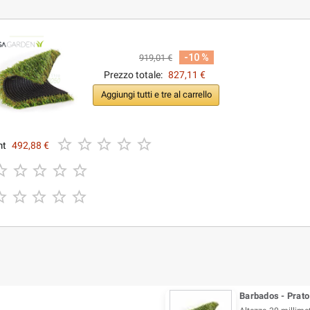
-10 %
919,01 €
Prezzo totale:
827,11 €
Aggiungi tutti e tre al carrello





mt
492,88 €










Barbados - Prato