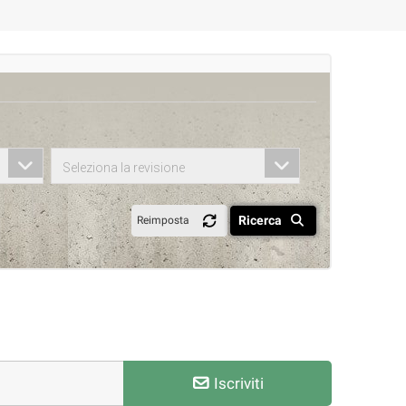
Seleziona la revisione
Ricerca
Reimposta
Iscriviti