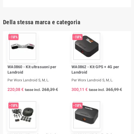
Della stessa marca e categoria
-18%
-18%
WA0860 - Kit ultrasuoni per
WA0862 - Kit GPS + 4G per
Landroid
Landroid
Per Worx Landroid S, M, L.
Per Worx Landroid S, M, L.
220,08 €
268,39 €
300,11 €
365,99 €
tasse incl.
tasse incl.
-18%
-18%