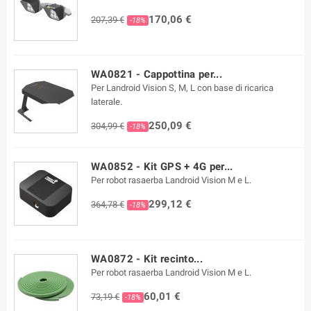
170,06 €
207,39 €
-18%
WA0821 - Cappottina per...
Per Landroid Vision S, M, L con base di ricarica
laterale.
250,09 €
304,99 €
-18%
WA0852 - Kit GPS + 4G per...
Per robot rasaerba Landroid Vision M e L.
299,12 €
364,78 €
-18%
WA0872 - Kit recinto...
Per robot rasaerba Landroid Vision M e L.
60,01 €
73,19 €
-18%