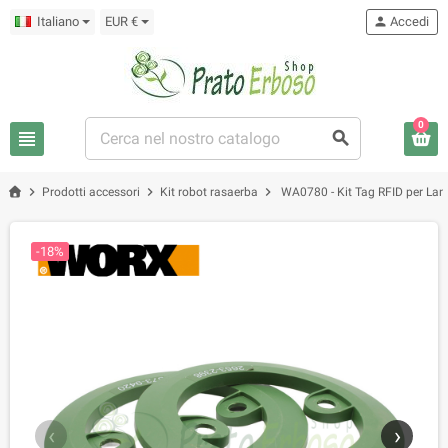
Italiano
EUR €
person
Accedi
0
view_headline
search
chevron_right
chevron_right
chevron_right
Prodotti accessori
Kit robot rasaerba
WA0780 - Kit Tag RFID per Lan
-18%
‹
›