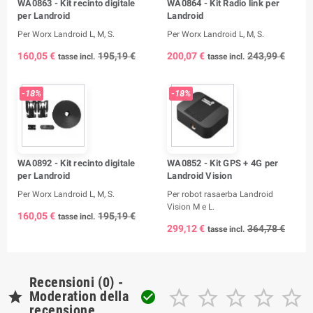
WA0863 - Kit recinto digitale
WA0864 - Kit Radio link per
per Landroid
Landroid
Per Worx Landroid L, M, S.
Per Worx Landroid L, M, S.
160,05 €
195,19 €
200,07 €
243,99 €
tasse incl.
tasse incl.
-18%
-18%
WA0892 - Kit recinto digitale
WA0852 - Kit GPS + 4G per
per Landroid
Landroid Vision
Per Worx Landroid L, M, S.
Per robot rasaerba Landroid
Vision M e L.
160,05 €
195,19 €
tasse incl.
299,12 €
364,78 €
tasse incl.
Recensioni (0) -






Moderation della

recensione