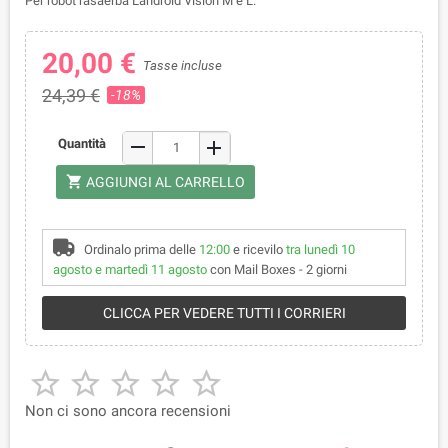
Per robot rasaerba Landroid Vision M e L.
20,00 €
Tasse incluse
24,39 €
-18%
remove
Quantità
add
shopping_cart
AGGIUNGI AL CARRELLO
Ordinalo prima delle
12:00
e ricevilo
tra lunedì 10
agosto e martedì 11 agosto
con Mail Boxes - 2 giorni
CLICCA PER VEDERE TUTTI I CORRIERI





Non ci sono ancora recensioni