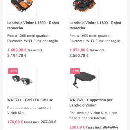
Landroid Vision L1300 - Robot
Landroid Vision L1600 - Robot
rasaerba
rasaerba
Fino a 1300 metri quadrati.
Fino a 1600 metri quadrati.
Bluetooth. Wi-Fi. Funzione taglio...
Bluetooth. Wi-Fi. Funzione taglio...
1.689,98 €
1.971,80 €
tasse incl.
tasse incl.
2.194,78 €
2.560,78 €
-18%
-18%
WA0711 - Fari LED FiatLux
WA0821 - Cappottina per
Landroid Vision
Per robot rasaerba Landroid
Vision M e L.
Per Landroid Vision S, M, L con
base di ricarica laterale.
170,06 €
207,39 €
tasse incl.
250,09 €
304,99 €
tasse incl.