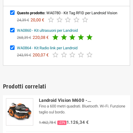
Questo prodotto:
WA0780 - Kit Tag RFID per Landroid Vision





20,00 €
24,39 €
WA0860 - Kit ultrasuoni per Landroid





220,08 €
268,39 €
WA0864 - Kit Radio link per Landroid





200,07 €
243,99 €
Prodotti correlati
Landroid Vision M600 -...
Fino a 600 metri quadrati. Bluetooth. Wi-Fi. Funzione
taglio sul bordo.
1.126,34 €
1.462,78 €
-23%