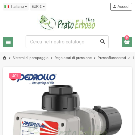
Italiano
EUR €
person
Accedi
0
view_headline
search
chevron_right
chevron_right
chevron_right
chevron_right
Sistemi di pompaggio
Regolatori di pressione
Pressoflussostati
P
-40%