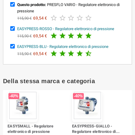
Questo prodotto:
PRESFLO VARIO - Regolatore elettronico di
pressione





69,54 €
115,90 €
EASYPRESS-ROSSO - Regolatore elettronico di pressione





69,54 €
115,90 €
EASYPRESS-BLU - Regolatore elettronico di pressione





69,54 €
115,90 €
Della stessa marca e categoria
-40%
-40%
EASYSMALL - Regolatore
EASYPRESS-GIALLO -
elettronico di pressione
Regolatore elettronico di...