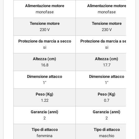
Alimentazione motore
Alimentazione motore
monofase
monofase
Tensione motore
Tensione motore
230 V
230 V
Protezione da marcia a secco
Protezione da marcia a secco
si
si
Altezza (cm)
Altezza (cm)
16.8
17.7
Dimensione attacco
Dimensione attacco
1"
1"
Peso (Kg)
Peso (Kg)
1.22
0.7
Garanzia (anni)
Garanzia (anni)
2
2
Tipo di attacco
Tipo di attacco
femmina
maschio