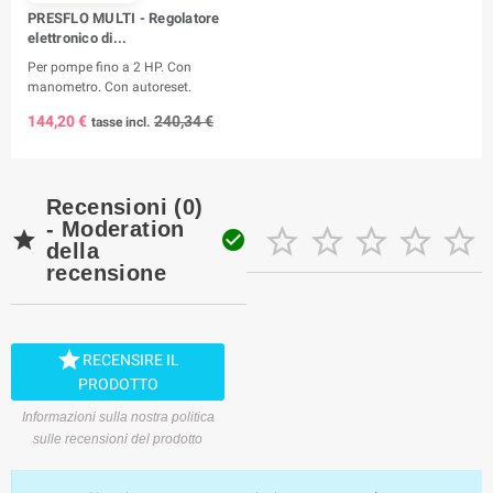
PRESFLO MULTI - Regolatore
elettronico di...
Per pompe fino a 2 HP. Con
manometro. Con autoreset.
144,20 €
240,34 €
tasse incl.
Recensioni (0)
- Moderation







della
recensione

RECENSIRE IL
PRODOTTO
Informazioni sulla nostra politica
sulle recensioni del prodotto