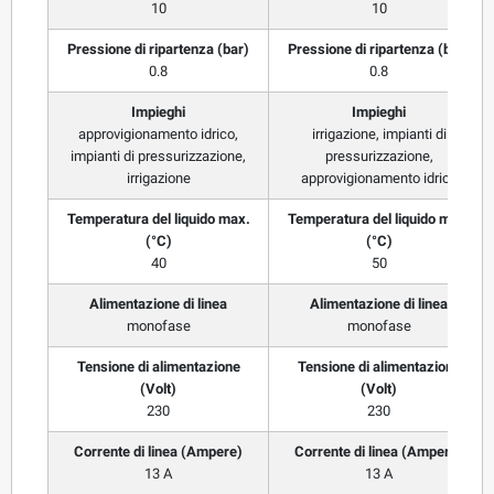
10
10
Pressione di ripartenza (bar)
Pressione di ripartenza (bar)
0.8
0.8
Impieghi
Impieghi
approvigionamento idrico,
irrigazione, impianti di
impianti di pressurizzazione,
pressurizzazione,
irrigazione
approvigionamento idrico
Temperatura del liquido max.
Temperatura del liquido max.
(°C)
(°C)
40
50
Alimentazione di linea
Alimentazione di linea
monofase
monofase
Tensione di alimentazione
Tensione di alimentazione
(Volt)
(Volt)
230
230
Corrente di linea (Ampere)
Corrente di linea (Ampere)
13 A
13 A