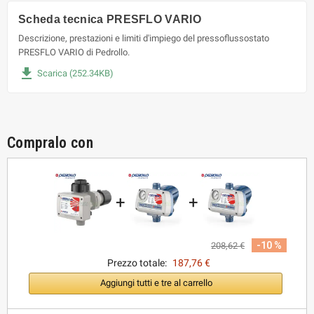
Scheda tecnica PRESFLO VARIO
Descrizione, prestazioni e limiti d'impiego del pressoflussostato
PRESFLO VARIO di Pedrollo.
file_download
Scarica (252.34KB)
Compralo con
+
+
-10 %
208,62 €
Prezzo totale:
187,76 €
Aggiungi tutti e tre al carrello