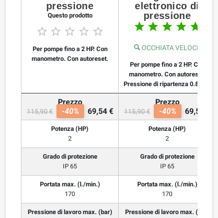
pressione
elettronico di
pressione
Questo prodotto










OCCHIATA VELOCE
Per pompe fino a 2 HP. Con
manometro. Con autoreset.
Per pompe fino a 2 HP. Con
manometro. Con autoreset.
Pressione di ripartenza 0.8 bar.
Prezzo
Prezzo
-40%
69,54 €
-40%
69,54 €
115,90 €
115,90 €
Potenza (HP)
Potenza (HP)
2
2
Grado di protezione
Grado di protezione
IP 65
IP 65
Portata max. (l./min.)
Portata max. (l./min.)
170
170
Pressione di lavoro max. (bar)
Pressione di lavoro max. (bar)