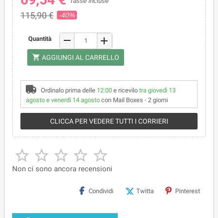
Tasse incluse
115,90 €
-40%
remove
Quantità
add
shopping_cart
AGGIUNGI AL CARRELLO
Ordinalo prima delle
12:00
e ricevilo
tra giovedì 13
agosto e venerdì 14 agosto
con Mail Boxes - 2 giorni
CLICCA PER VEDERE TUTTI I CORRIERI





Non ci sono ancora recensioni
Condividi
Twitta
Pinterest