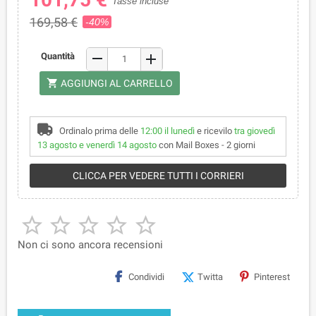
Tasse incluse
169,58 €
-40%
remove
Quantità
add
shopping_cart
AGGIUNGI AL CARRELLO
Ordinalo prima delle
12:00 il lunedì
e ricevilo
tra giovedì
13 agosto e venerdì 14 agosto
con Mail Boxes - 2 giorni
CLICCA PER VEDERE TUTTI I CORRIERI





Non ci sono ancora recensioni
Condividi
Twitta
Pinterest