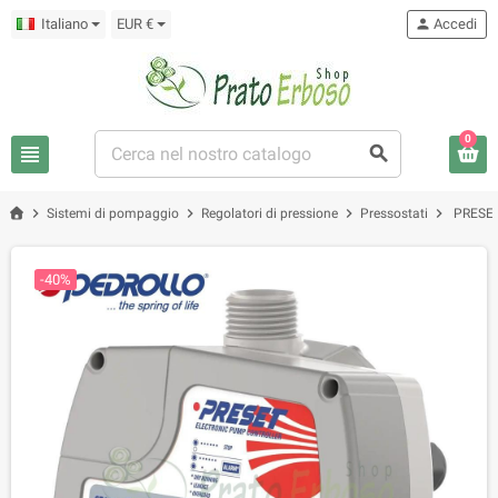
Italiano
EUR €
person
Accedi
0
view_headline
search
chevron_right
chevron_right
chevron_right
chevron_right
Sistemi di pompaggio
Regolatori di pressione
Pressostati
PRESET 
-40%