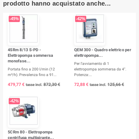
prodotto hanno acquistato anche...
-45%
-42%
4SRm 8/13 S-PD -
QEM 300 - Quadro elettrico per
Elettropompa sommersa
elettropompa...
monofase...
Per l'avviamento di 1
Portata fino a 200 l/min (12
elettropompa sommersa da 4".
m³/h). Prevalenza fino a 91...
Potenza:...
479,77 €
872,30 €
72,88 €
125,66 €
tasse incl.
tasse incl.
-42%
5CRm 80 - Elettropompa
centrifuga multigirante...