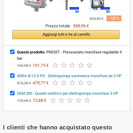
+
+
-10 %
654,40 €
Prezzo totale:
588,96 €
Aggiungi tutti e tre al carrello
Questo prodotto:
PRESET - Pressostato monofase regolabile 9
bar





101,75 €
169,58 €
4SRm 8/13 S-PD - Elettropompa sommersa monofase da 3 HP





479,77 €
872,30 €
QEM 300 - Quadro elettrico per elettropompa monofase 3 HP





72,88 €
125,66 €
I clienti che hanno acquistato questo