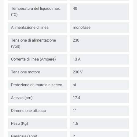
Temperatura del liquido max.
40
(°C)
Alimentazione di linea
monofase
Tensione di alimentazione
230
(Volt)
Corrente di linea (Ampere)
13 A
Tensione motore
230 V
Protezione da marcia a secco
si
Altezza (cm)
17.4
Dimensione attacco
1"
Peso (Kg)
1.6
Garanzia (anni)
2