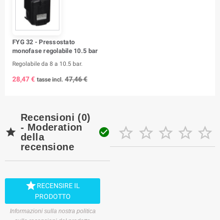
FYG 32 - Pressostato
monofase regolabile 10.5 bar
Regolabile da 8 a 10.5 bar.
28,47 €
47,46 €
tasse incl.
Recensioni (0)
- Moderation







della
recensione

RECENSIRE IL
PRODOTTO
Informazioni sulla nostra politica