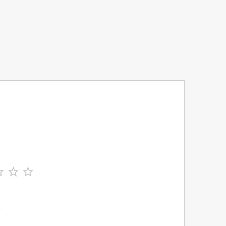



