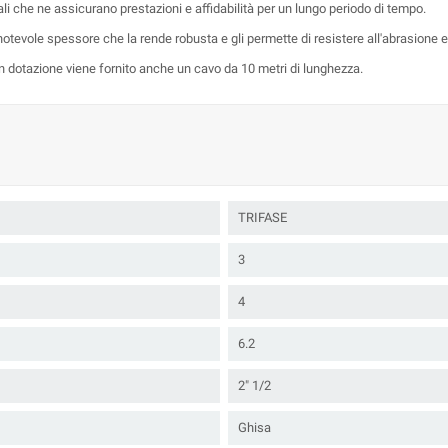
i che ne assicurano prestazioni e affidabilità per un lungo periodo di tempo.
notevole spessore che la rende robusta e gli permette di resistere all'abrasione 
. In dotazione viene fornito anche un cavo da 10 metri di lunghezza.
TRIFASE
3
4
6.2
2" 1/2
Ghisa