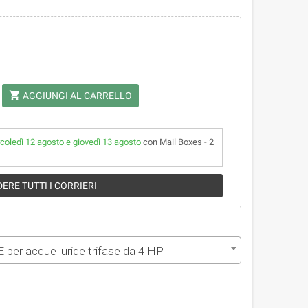
shopping_cart
AGGIUNGI AL CARRELLO
coledì 12 agosto e giovedì 13 agosto
con Mail Boxes - 2
ERE TUTTI I CORRIERI
er acque luride trifase da 4 HP