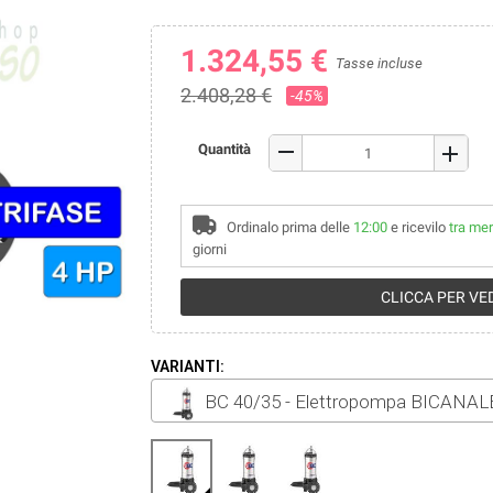
1.324,55 €
Tasse incluse
2.408,28 €
-45%
remove
Quantità
add
Ordinalo prima delle
12:00
e ricevilo
tra mer
giorni
CLICCA PER VED
VARIANTI:
BC 40/35 - Elettropompa BICANALE p