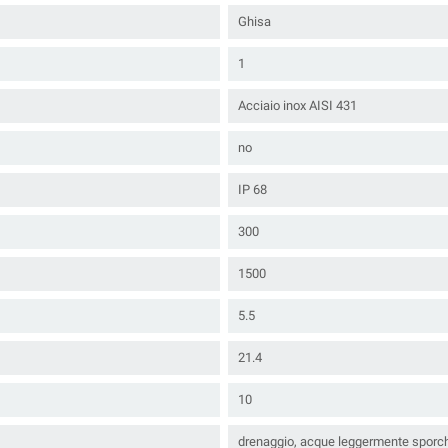
Ghisa
1
Acciaio inox AISI 431
no
IP 68
300
1500
5.5
21.4
10
drenaggio, acque leggermente sporc