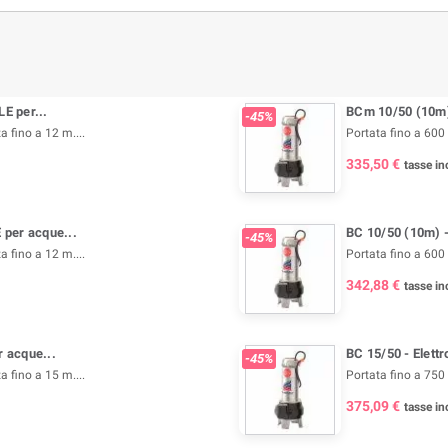
E per...
BCm 10/50 (10m)
-45%
a fino a 12 m....
Portata fino a 600 
335,50 €
tasse inc
per acque...
BC 10/50 (10m) 
-45%
a fino a 12 m....
Portata fino a 600 
342,88 €
tasse inc
 acque...
BC 15/50 - Elet
-45%
a fino a 15 m....
Portata fino a 750 
375,09 €
tasse inc