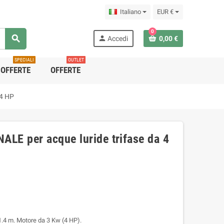
Italiano
EUR €
0
search
person
Accedi
0,00 €
SPECIALI
OUTLET
OFFERTE
OFFERTE
 4 HP
ALE per acque luride trifase da 4
21.4 m. Motore da 3 Kw (4 HP).