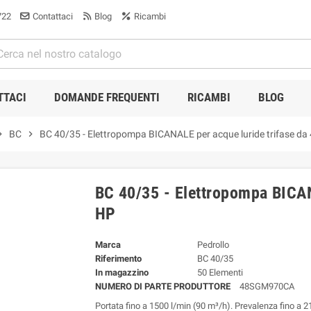
722
Contattaci
Blog
Ricambi
TTACI
DOMANDE FREQUENTI
RICAMBI
BLOG
n_right
BC
chevron_right
BC 40/35 - Elettropompa BICANALE per acque luride trifase da
BC 40/35 - Elettropompa BICAN
HP
Marca
Pedrollo
Riferimento
BC 40/35
In magazzino
50 Elementi
NUMERO DI PARTE PRODUTTORE
48SGM970CA
Portata fino a 1500 l/min (90 m³/h). Prevalenza fino a 