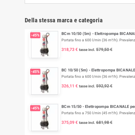
Della stessa marca e categoria
BCm 10/50 (5m) - Elettropompa BICANAL
-45%
Portata fino a 600 l/min (36 m³/h). Prevalenz
318,73 €
579,50 €
tasse incl.
BC 10/50 (5m) - Elettropompa BICANALE 
-45%
Portata fino a 600 l/min (36 m³/h). Prevalenz
326,11 €
592,92 €
tasse incl.
BCm 15/50 - Elettropompa BICANALE per
-45%
Portata fino a 750 l/min (45 m³/h). Prevalenz
375,09 €
681,98 €
tasse incl.