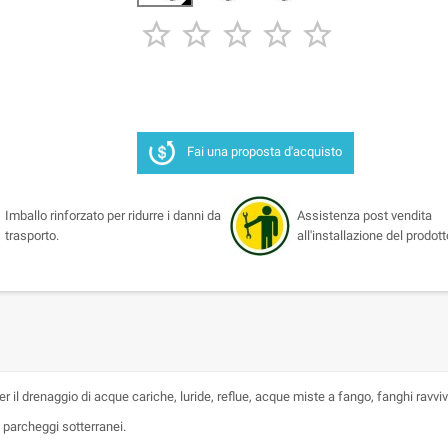





Fai una proposta d'acquisto
Imballo rinforzato per ridurre i danni da
Assistenza post vendita
trasporto.
all'installazione del prodott
 il drenaggio di acque cariche, luride, reflue, acque miste a fango, fanghi ravviva
 e parcheggi sotterranei.