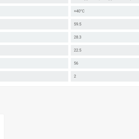
+40°C
59.5
28.3
22.5
56
2