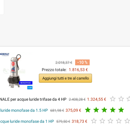
-10 %
2.018,37 €
Prezzo totale:
1.816,53 €
Aggiungi tutti e tre al carrello


ALE per acque luride trifase da 4 HP
1.324,55 €
2.408,28 €





luride monofase da 1.5 HP
375,09 €
681,98 €




cque luride monofase da 1 HP
318,73 €
579,50 €