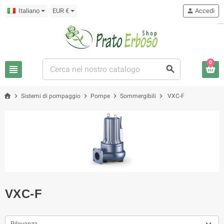
Italiano
EUR €
person
Accedi
0
view_headline
search
chevron_right
chevron_right
chevron_right
chevron_right
Sistemi di pompaggio
Pompe
Sommergibili
VXC-F
VXC-F
Rilevanza