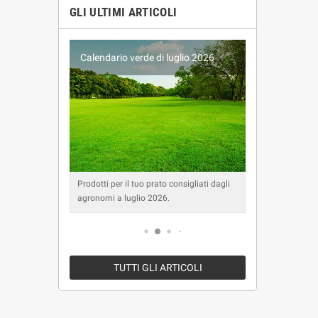
GLI ULTIMI ARTICOLI
glio 2026
Calendario verde di giugno 2026
Cale
onsigliati dagli
Prodotti per il tuo prato consigliati dagli
Prodot
agronomi a giugno 2026.
agron
TUTTI GLI ARTICOLI