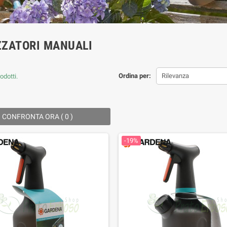
ZATORI MANUALI
Ordina per:
Rilevanza
odotti.
CONFRONTA ORA (
0
) ‎
-19%