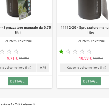
 - Spruzzatore manuale da 0.75
11112-20 - Spruzzatore manu
litri
litro
Per interni ed esterni.
Per interni ed esterni.








9,71 €
10,53 €
11,99 €
13,01 €
tà del contenitore (litri)
0.75
Capacità del contenitore (litri)
DETTAGLI
DETTAGLI
azione 1 - 2 di 2 elementi