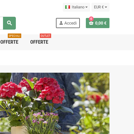
Italiano
EUR €
0
search
person
Accedi
0,00 €
SPECIALI
OUTLET
OFFERTE
OFFERTE