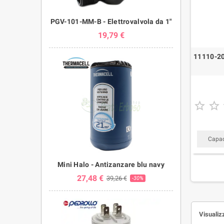
PGV-101-MM-B - Elettrovalvola da 1"
19,79 €
11110-20


Capaci
Mini Halo - Antizanzare blu navy
27,48 €
39,26 €
-30%
Visualizz