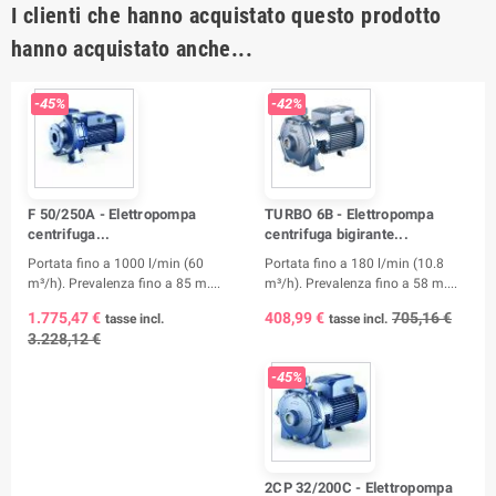
I clienti che hanno acquistato questo prodotto
hanno acquistato anche...
-45%
-42%
F 50/250A - Elettropompa
TURBO 6B - Elettropompa
centrifuga...
centrifuga bigirante...
Portata fino a 1000 l/min (60
Portata fino a 180 l/min (10.8
m³/h). Prevalenza fino a 85 m....
m³/h). Prevalenza fino a 58 m....
1.775,47 €
408,99 €
705,16 €
tasse incl.
tasse incl.
3.228,12 €
-45%
2CP 32/200C - Elettropompa