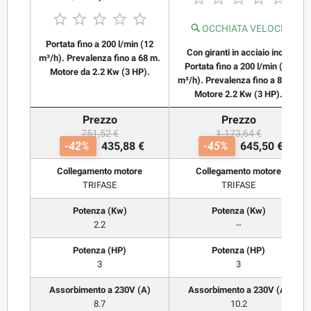





OCCHIATA VELOCE
Portata fino a 200 l/min (12
Con giranti in acciaio inox.
m³/h). Prevalenza fino a 68 m.
Portata fino a 200 l/min (12
Motore da 2.2 Kw (3 HP).
m³/h). Prevalenza fino a 87 m.
Motore 2.2 Kw (3 HP).
Prezzo
Prezzo
751,52 €
1.173,64 €
-42%
435,88 €
-45%
645,50 €
Collegamento motore
Collegamento motore
TRIFASE
TRIFASE
Potenza (Kw)
Potenza (Kw)
2.2
--
Potenza (HP)
Potenza (HP)
3
3
Assorbimento a 230V (A)
Assorbimento a 230V (A)
8.7
10.2