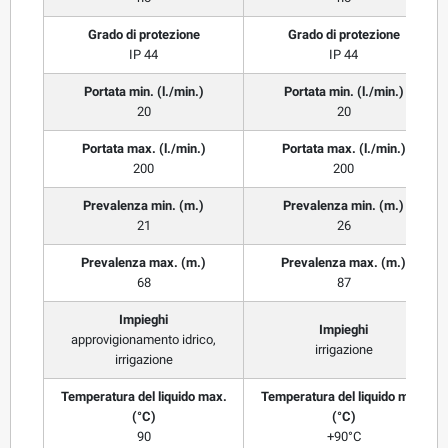
Grado di protezione
Grado di protezione
IP 44
IP 44
Portata min. (l./min.)
Portata min. (l./min.)
20
20
Portata max. (l./min.)
Portata max. (l./min.)
200
200
Prevalenza min. (m.)
Prevalenza min. (m.)
21
26
Prevalenza max. (m.)
Prevalenza max. (m.)
68
87
Impieghi
Impieghi
approvigionamento idrico,
irrigazione
irrigazione
Temperatura del liquido max.
Temperatura del liquido max.
(°C)
(°C)
90
+90°C