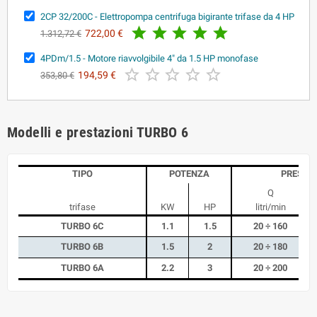
2CP 32/200C - Elettropompa centrifuga bigirante trifase da 4 HP





722,00 €
1.312,72 €
4PDm/1.5 - Motore riavvolgibile 4" da 1.5 HP monofase





194,59 €
353,80 €
Modelli e prestazioni TURBO 6
TIPO
POTENZA
PRESTA
Q
trifase
KW
HP
litri/min
TURBO 6C
1.1
1.5
20 ÷ 160
TURBO 6B
1.5
2
20 ÷ 180
TURBO 6A
2.2
3
20 ÷ 200