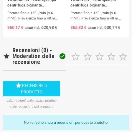
centrifuga bigirante...
centrifuga bigirante...
Portata fino a 160 l/min (9.6
Portata fino a 160 l/min (9.6
m³/h). Prevalenza fino a 48 m....
m³/h). Prevalenza fino a 48 m....
360,17 €
620,98 €
365,83 €
630,74 €
tasse incl.
tasse incl.
Recensioni (0) -






Moderation della

recensione

RECENSIRE IL
PRODOTTO
Informazioni sulla nostra politica
sulle recensioni del prodotto
Non ci sono ancora recensioni per questo prodotto.