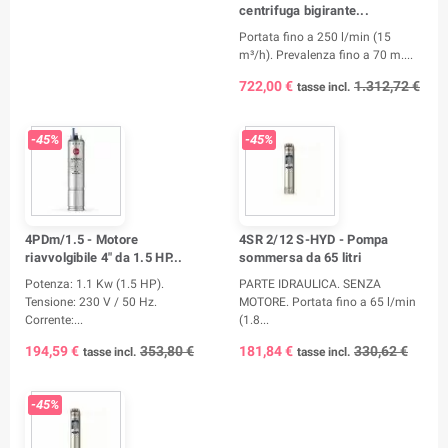
centrifuga bigirante...
Portata fino a 250 l/min (15
m³/h). Prevalenza fino a 70 m....
722,00 €
1.312,72 €
tasse incl.
-45%
-45%
4PDm/1.5 - Motore
4SR 2/12 S-HYD - Pompa
riavvolgibile 4" da 1.5 HP...
sommersa da 65 litri
Potenza: 1.1 Kw (1.5 HP).
PARTE IDRAULICA. SENZA
Tensione: 230 V / 50 Hz.
MOTORE. Portata fino a 65 l/min
Corrente:...
(1.8...
194,59 €
353,80 €
181,84 €
330,62 €
tasse incl.
tasse incl.
-45%