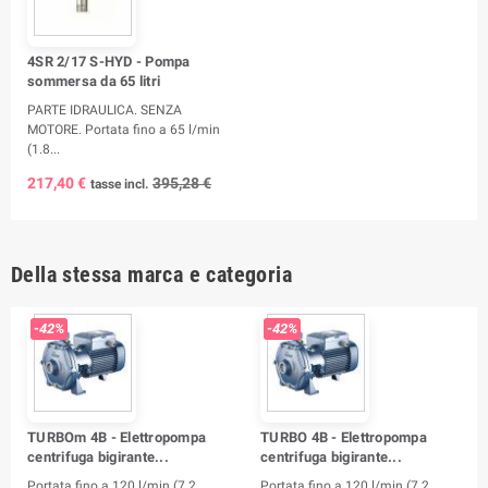
4SR 2/17 S-HYD - Pompa
sommersa da 65 litri
PARTE IDRAULICA. SENZA
MOTORE. Portata fino a 65 l/min
(1.8...
217,40 €
395,28 €
tasse incl.
Della stessa marca e categoria
-42%
-42%
TURBOm 4B - Elettropompa
TURBO 4B - Elettropompa
centrifuga bigirante...
centrifuga bigirante...
Portata fino a 120 l/min (7.2
Portata fino a 120 l/min (7.2