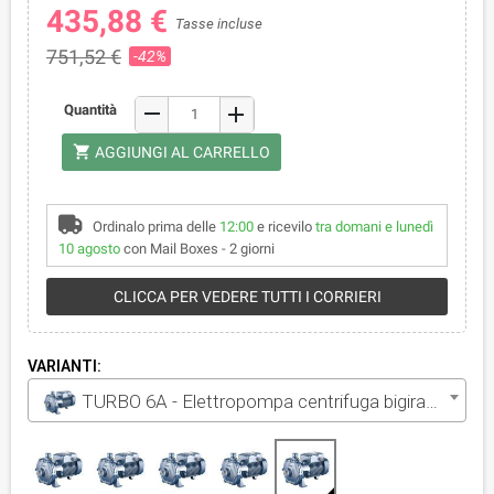
435,88 €
Tasse incluse
751,52 €
-42%
remove
Quantità
add
shopping_cart
AGGIUNGI AL CARRELLO
Ordinalo prima delle
12:00
e ricevilo
tra domani e lunedì
10 agosto
con Mail Boxes - 2 giorni
CLICCA PER VEDERE TUTTI I CORRIERI
VARIANTI:
TURBO 6A - Elettropompa centrifuga bigirante trifase da 3 HP