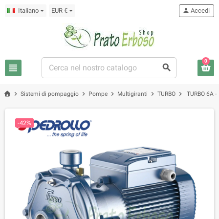
Italiano
EUR €
person
Accedi
0
view_headline
search
chevron_right
chevron_right
chevron_right
chevron_right
chevron_right
Sistemi di pompaggio
Pompe
Multigiranti
TURBO
TURBO 6A - 
-42%