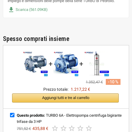
impiego e dimensioni delle pompe della serie TURBO dI Pedrollo.
file_download
Scarica (561.09KB)
Spesso comprati insieme
+
+
-10 %
1.352,47 €
Prezzo totale:
1.217,22 €
Aggiungi tutti e tre al carrello
Questo prodotto:
TURBO 6A - Elettropompa centrifuga bigirante
trifase da 3 HP





435,88 €
751,52 €