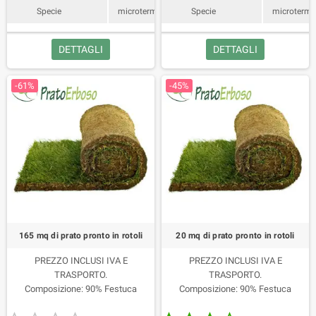
Specie
microterma
Specie
microterm
DETTAGLI
DETTAGLI
-61%
-45%
165 mq di prato pronto in rotoli
20 mq di prato pronto in rotoli
PREZZO INCLUSI IVA E
PREZZO INCLUSI IVA E
TRASPORTO.
TRASPORTO.
Composizione: 90% Festuca
Composizione: 90% Festuca
Arundinacea 10% Poa Pratense.
Arundinacea 10% Poa Pratense.