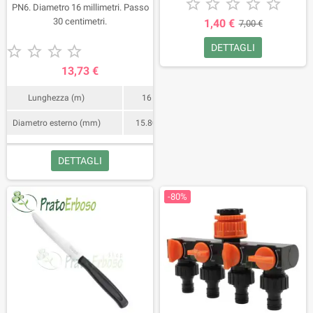





PN6. Diametro 16 millimetri. Passo
30 centimetri.
1,40 €
7,00 €
DETTAGLI





13,73 €
Lunghezza (m)
16
Diametro esterno (mm)
15.80
DETTAGLI
-80%