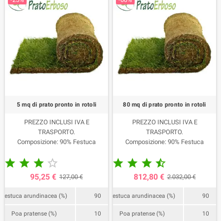
5 mq di prato pronto in rotoli
80 mq di prato pronto in rotoli
PREZZO INCLUSI IVA E
PREZZO INCLUSI IVA E
TRASPORTO.
TRASPORTO.
Composizione: 90% Festuca
Composizione: 90% Festuca
Arundinacea 10% Poa Pratense.
Arundinacea 10% Poa Pratense.










Bancale da 5 mq, 10 rotoli.
N. 2 bancali da 40 mq, 160 rotoli.
La consegna avviene mediamente
La consegna avviene mediamente
95,25 €
812,80 €
127,00 €
2.032,00 €
in 5/6 giorni dall'ordine e 24/48 ore
in 5/6 giorni dall'ordine e 24/48 ore
dalla raccolta, previa
dalla raccolta, previa
Festuca arundinacea (%)
90
Festuca arundinacea (%)
90
comunicazione del nostro ufficio
comunicazione del nostro ufficio
consegne.
consegne.
Poa pratense (%)
10
Poa pratense (%)
10