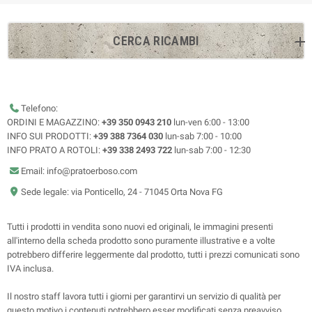
CERCA RICAMBI
Telefono:
ORDINI E MAGAZZINO:
+39 350 0943 210
lun-ven 6:00 - 13:00
INFO SUI PRODOTTI:
+39 388 7364 030
lun-sab 7:00 - 10:00
INFO PRATO A ROTOLI:
+39 338 2493 722
lun-sab 7:00 - 12:30
Email: info@pratoerboso.com
Sede legale: via Ponticello, 24 - 71045 Orta Nova FG
Tutti i prodotti in vendita sono nuovi ed originali, le immagini presenti
all'interno della scheda prodotto sono puramente illustrative e a volte
potrebbero differire leggermente dal prodotto, tutti i prezzi comunicati sono
IVA inclusa.
Il nostro staff lavora tutti i giorni per garantirvi un servizio di qualità per
questo motivo i contenuti potrebbero esser modificati senza preavviso.