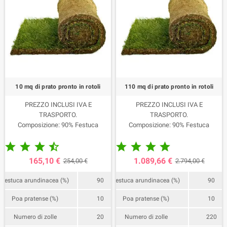
10 mq di prato pronto in rotoli
110 mq di prato pronto in rotoli
PREZZO INCLUSI IVA E
PREZZO INCLUSI IVA E
TRASPORTO.
TRASPORTO.
Composizione: 90% Festuca
Composizione: 90% Festuca
Arundinacea 10% Poa Pratense.
Arundinacea 10% Poa Pratense.










Bancale da 10 mq, 20 rotoli.
N. 2 bancali da 55mq, 220 rotoli.
La consegna avviene mediamente
La consegna avviene mediamente
165,10 €
1.089,66 €
254,00 €
2.794,00 €
in 5/6 giorni dall'ordine e 24/48 ore
in 5/6 giorni dall'ordine e 24/48 ore
dalla raccolta, previa
dalla raccolta, previa
Festuca arundinacea (%)
90
Festuca arundinacea (%)
90
comunicazione del nostro ufficio
comunicazione del nostro ufficio
consegne.
consegne.
Poa pratense (%)
10
Poa pratense (%)
10
Numero di zolle
20
Numero di zolle
220