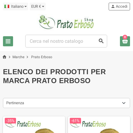
Italiano
EUR €
person
Accedi
0
view_headline
search
chevron_right
chevron_right
Marche
Prato Erboso
ELENCO DEI PRODOTTI PER
MARCA PRATO ERBOSO
Pertinenza
-35%
-61%