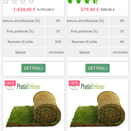










N. 3 bancali da 55mq, 330 rotoli.
Bancale da 20 mq, 40 rotoli.
La consegna avviene mediamente
1.634,49 €
279,40 €
4.191,00 €
508,00 €
in 5/6 giorni dall'ordine e 24/48 ore
dalla raccolta, previa
Festuca arundinacea (%)
90
Festuca arundinacea (%)
90
comunicazione del nostro ufficio
consegne.
Poa pratense (%)
10
Poa pratense (%)
10
Numero di zolle
330
Numero di zolle
40
Specie
microterma
Specie
microterm
DETTAGLI
DETTAGLI
-61%
-57%