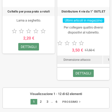
Coltello per posa prato a rotoli
Distributore 4 vie da 1" OUTLET
Lama a seghetto.
Ultimi articoli in magazzino
Per collegare quattro diversi





dispositivi al rubinetto.
2,20 €





DETTAGLI
3,50 €
17,50 €
Dimensione attacco
1"
DETTAGLI
Visualizzazione 1 - 12 di 62 elementi
…
1
2
3
6
navigate_next
PROSSIMO