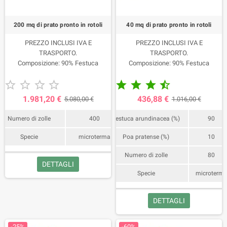
200 mq di prato pronto in rotoli
40 mq di prato pronto in rotoli
PREZZO INCLUSI IVA E
PREZZO INCLUSI IVA E
TRASPORTO.
TRASPORTO.
Composizione: 90% Festuca
Composizione: 90% Festuca
Arundinacea 10% Poa Pratense.
Arundinacea 10% Poa Pratense.










Bancale da 200 mq, 400 rotoli.
Bancale da 40 mq, 80 rotoli.
La consegna avviene mediamente
La consegna avviene mediamente
1.981,20 €
436,88 €
5.080,00 €
1.016,00 €
in 5/6 giorni dall'ordine e 24/48 ore
in 5/6 giorni dall'ordine e 24/48 ore
dalla raccolta, previa
dalla raccolta, previa
Numero di zolle
400
Festuca arundinacea (%)
90
comunicazione del nostro ufficio
comunicazione del nostro ufficio
consegne.
consegne.
Specie
microterma
Poa pratense (%)
10
Numero di zolle
80
DETTAGLI
Specie
microterm
DETTAGLI
-25%
-60%