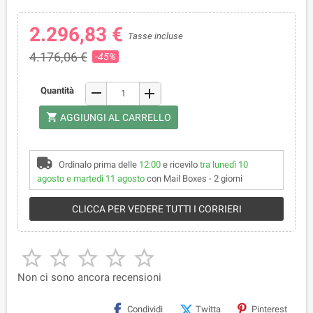
2.296,83 €
Tasse incluse
4.176,06 €
-45%
remove
Quantità
add
shopping_cart
AGGIUNGI AL CARRELLO
Ordinalo prima delle
12:00
e ricevilo
tra lunedì 10
agosto e martedì 11 agosto
con Mail Boxes - 2 giorni
CLICCA PER VEDERE TUTTI I CORRIERI





Non ci sono ancora recensioni
Condividi
Twitta
Pinterest