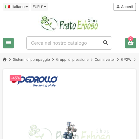
Italiano
EUR €
person
Accedi
0
view_headline
search
chevron_right
chevron_right
chevron_right
chevron_right
chevron_right
Sistemi di pompaggio
Gruppi di pressione
Con inverter
GP2W
-45%