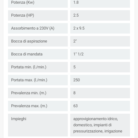
Potenza (Kw)
1.8
Potenza (HP)
2.5
Assorbimento a 230V (A)
2 x 9.5
Bocca di aspirazione
2"
Bocca di mandata
1" 1/2
Portata min. (l./min.)
5
Portata max. (l./min.)
250
Prevalenza min. (m.)
8
Prevalenza max. (m.)
63
Impieghi
approvigionamento idrico,
domestico, impianti di
pressurizzazione, irrigazione