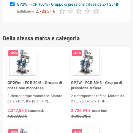
GP2W - FCR 100/5 - Gruppo di pressione trifase da 2x1.25 HP





2.783,31 €
5.060,56 €
Della stessa marca e categoria
-45%
-45%
GP2Wm - FCR 80/5 - Gruppo di
GP2W - FCR 80/5 - Gruppo di
pressione monofase...
pressione trifase...
2 elettropompe monofase. Motore
2 elettropompe trifase. Motore da
da 2 x 0.75 Kw (2 x 1 HP)....
2 x 0.75 Kw (2 x 1 HP)....
2.247,85 €
2.726,94 €
tasse incl.
tasse incl.
4.087,00 €
4.958,08 €
-45%
-45%