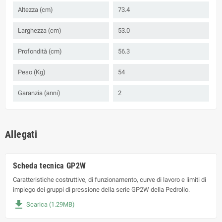
Altezza (cm)
73.4
Larghezza (cm)
53.0
Profondità (cm)
56.3
Peso (Kg)
54
Garanzia (anni)
2
Allegati
Scheda tecnica GP2W
Caratteristiche costruttive, di funzionamento, curve di lavoro e limiti di
impiego dei gruppi di pressione della serie GP2W della Pedrollo.
file_download
Scarica (1.29MB)