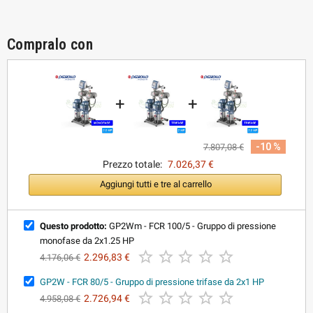
Compralo con
+
+
-10 %
7.807,08 €
Prezzo totale:
7.026,37 €
Aggiungi tutti e tre al carrello
Questo prodotto:
GP2Wm - FCR 100/5 - Gruppo di pressione
monofase da 2x1.25 HP





2.296,83 €
4.176,06 €
GP2W - FCR 80/5 - Gruppo di pressione trifase da 2x1 HP





2.726,94 €
4.958,08 €