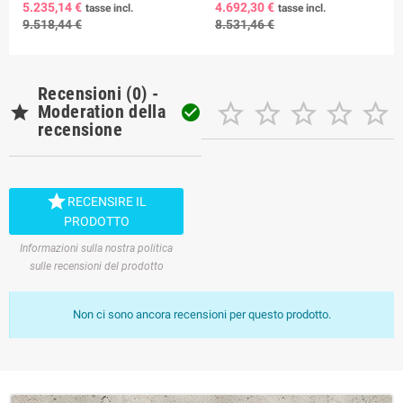
5.235,14 €
4.692,30 €
tasse incl.
tasse incl.
9.518,44 €
8.531,46 €
Recensioni (0) -






Moderation della

recensione

RECENSIRE IL
PRODOTTO
Informazioni sulla nostra politica
sulle recensioni del prodotto
Non ci sono ancora recensioni per questo prodotto.