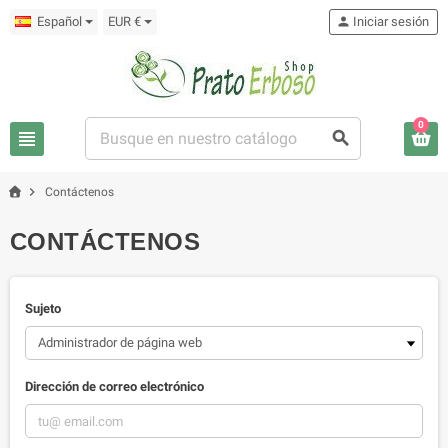
Español
EUR €
person
Iniciar sesión
0
view_headline
search
chevron_right
Contáctenos
CONTÁCTENOS
Sujeto
Dirección de correo electrónico