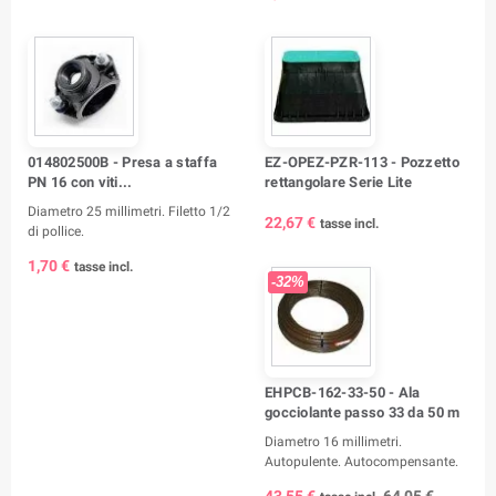
014802500B - Presa a staffa
EZ-OPEZ-PZR-113 - Pozzetto
PN 16 con viti...
rettangolare Serie Lite
Diametro 25 millimetri. Filetto 1/2
22,67 €
tasse incl.
di pollice.
1,70 €
tasse incl.
-32%
EHPCB-162-33-50 - Ala
gocciolante passo 33 da 50 m
Diametro 16 millimetri.
Autopulente. Autocompensante.
43,55 €
64,05 €