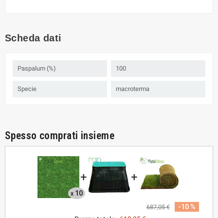
Scheda dati
Paspalum (%)
100
Specie
macroterma
Spesso comprati insieme
+
+
10
x
-10 %
687,05 €