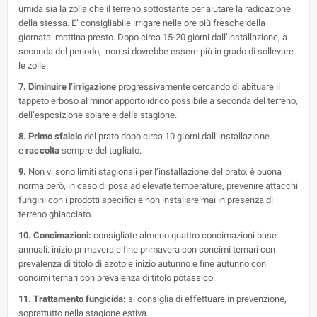
umida sia la zolla che il terreno sottostante per aiutare la radicazione
della stessa. E’ consigliabile irrigare nelle ore più fresche della
giornata: mattina presto. Dopo circa 15-20 giorni dall’installazione, a
seconda del periodo, non si dovrebbe essere più in grado di sollevare
le zolle.
7. Diminuire l’irrigazione
progressivamente cercando di abituare il
tappeto erboso al minor apporto idrico possibile a seconda del terreno,
dell’esposizione solare e della stagione.
8. Primo sfalcio
del prato dopo circa
10 giorni dall’installazione
e
raccolta
sempre del tagliato.
9.
Non vi sono limiti stagionali per l’installazione del prato, è buona
norma però, in caso di posa ad elevate temperature, prevenire attacchi
fungini con i prodotti specifici e non installare mai in presenza di
terreno ghiacciato.
10. Concimazioni:
consigliate almeno quattro concimazioni base
annuali: inizio primavera e fine primavera con concimi ternari con
prevalenza di titolo di azoto e inizio autunno e fine autunno con
concimi ternari con prevalenza di titolo potassico.
11. Trattamento fungicida:
si consiglia di effettuare in prevenzione,
soprattutto nella stagione estiva.