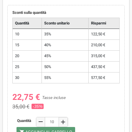
Sconti sulla quantità
Quantità
Sconto unitario
Risparmi
10
35%
122,50 €
15
40%
210,00 €
20
45%
315,00 €
25
50%
437,50 €
30
55%
577,50 €
22,75 €
Tasse incluse
35,00 €
-35%
remove
Quantità
add
shopping_cart
AGGIUNGI AL CARRELLO