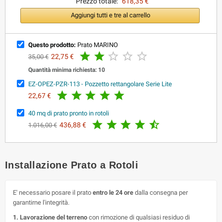
Prezzo totale:
618,35 €
Aggiungi tutti e tre al carrello
Questo prodotto:
Prato MARINO





22,75 €
35,00 €
Quantità minima richiesta: 10
EZ-OPEZ-PZR-113 - Pozzetto rettangolare Serie Lite





22,67 €
40 mq di prato pronto in rotoli





436,88 €
1.016,00 €
Installazione Prato a Rotoli
E' necessario posare il prato
entro le 24 ore
dalla consegna per
garantirne l'integrità.
1. Lavorazione del terreno
con rimozione di qualsiasi residuo di