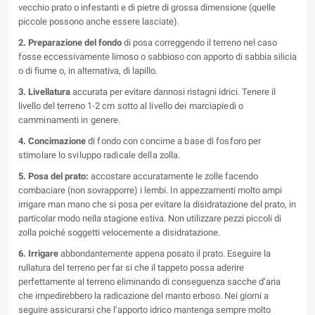
vecchio prato o infestanti e di pietre di grossa dimensione (quelle
piccole possono anche essere lasciate).
2. Preparazione del fondo
di posa correggendo il terreno nel caso
fosse eccessivamente limoso o sabbioso con apporto di sabbia silicia
o di fiume o, in alternativa, di lapillo.
3. Livellatura
accurata per evitare dannosi ristagni idrici. Tenere il
livello del terreno 1-
2 cm sotto al livello dei marciapiedi o
camminamenti in genere.
4. Concimazione
di fondo con concime a base di fosforo per
stimolare lo sviluppo radicale della zolla.
5. Posa del prato:
accostare accuratamente le zolle facendo
combaciare (non sovrapporre) i lembi. In appezzamenti molto ampi
irrigare man mano che si posa per evitare la disidratazione del prato, in
particolar modo nella stagione estiva. Non utilizzare pezzi piccoli di
zolla poiché soggetti velocemente a disidratazione.
6. Irrigare
abbondantemente appena posato il prato. Eseguire la
rullatura del terreno per far si che il tappeto possa aderire
perfettamente al terreno eliminando di conseguenza sacche d’aria
che impedirebbero la radicazione del manto erboso. Nei giorni a
seguire assicurarsi che l’apporto idrico mantenga sempre molto