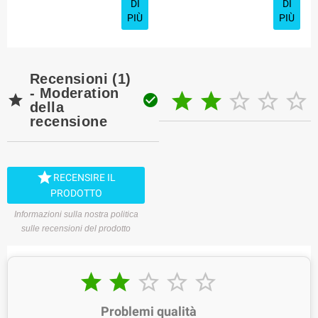
DI
DI
PIÙ
PIÙ
Recensioni (1)
- Moderation







della
recensione

RECENSIRE IL
PRODOTTO
Informazioni sulla nostra politica
sulle recensioni del prodotto





Problemi qualità