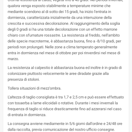
qualora venga esposto stabilmente a temperature minime che
mediante scendono al di sotto dei 15 gradi, ha inizio l'entrata in
dormienza, caratterizzata inizialmente da una interruzione della
crescita e successiva decolorazione. Al raggiungimento della soglia
degli 0 gradi si ha una totale decolorazione con un effetto marrone
chiaro con sfumature rossastre. La resistenza al freddo, nell'ambito
delle specie macroterme, è abbastanza buona, fino a -8/10 gradi, per
periodi non prolungati. Nelle zone a clima temperato generalmente
entra in dormienza nel mese di ottobre per poi rinverdirsi nel mese di
marzo.
La resistenza al calpestio è abbastanza buona ed inoltre è in grado di
colonizzare piuttosto velocemente le aree diradate grazie alla
presenza di stoloni.
Tollera situazioni di mezz'ombra.
L'altezza di taglio consigliata è tra 1,7 e 2,5 cm e può essere effettuato
con tosaerba a lame elicoidali o rotative. Durante i mesi invernali la
frequenza di taglio si riduce drasticamente fino ad azzerarsi nel caso
di entrata in dormienza.
La consegna avviene mediamente in 5/6 giorni dall'ordine e 24/48 ore
dalla raccolta, previa comunicazione del nostro ufficio consegne.