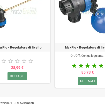
rFlo - Regolatore di livello
MaxFlo - Regolatore di liv
On/Off. Con galleggiante.










28,99 €
85,73 €
DETTAGLI
DETTAGLI
azione 1 - 5 di 5 elementi