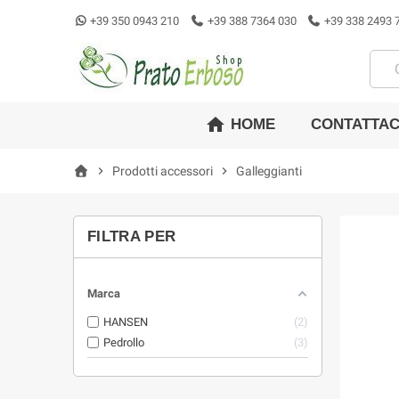
+39 350 0943 210
+39 388 7364 030
+39 338 2493 
home
CONTATTAC
HOME
chevron_right
Prodotti accessori
chevron_right
Galleggianti
FILTRA PER
Marca
HANSEN
2
Pedrollo
3