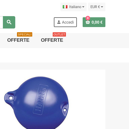
Italiano
EUR €
0
search
person
Accedi
0,00 €
SPECIALI
OUTLET
OFFERTE
OFFERTE