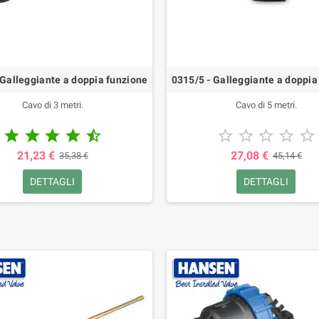
 Galleggiante a doppia funzione
0315/5 - Galleggiante a doppia
Cavo di 3 metri.
Cavo di 5 metri.










21,23 €
27,08 €
35,38 €
45,14 €
DETTAGLI
DETTAGLI