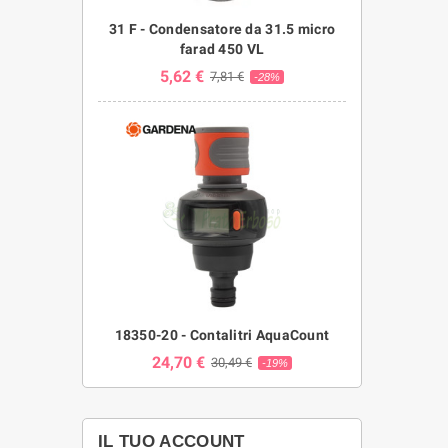
31 F - Condensatore da 31.5 micro
farad 450 VL
5,62 €
7,81 €
-28%
18350-20 - Contalitri AquaCount
24,70 €
30,49 €
-19%
IL TUO ACCOUNT