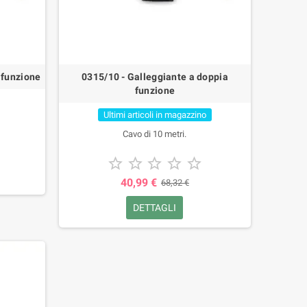
 funzione
0315/10 - Galleggiante a doppia
funzione
Ultimi articoli in magazzino
Cavo di 10 metri.





40,99 €
68,32 €
DETTAGLI