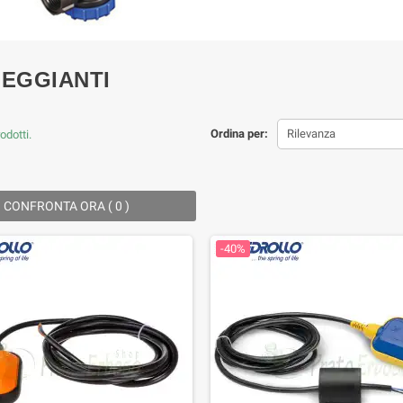
EGGIANTI
Ordina per:
Rilevanza
odotti.
CONFRONTA ORA (
0
) ‎
-40%