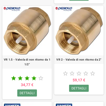
VR 1.5 - Valvola di non ritorno da 1
VR 2 - Valvola di non ritorno da 2"
1/2"










59,17 €
34,77 €
DETTAGLI
DETTAGLI