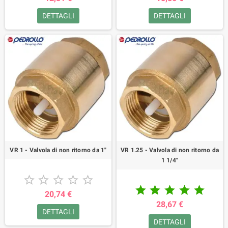
DETTAGLI
DETTAGLI
VR 1 - Valvola di non ritorno da 1"
VR 1.25 - Valvola di non ritorno da
1 1/4"










20,74 €
28,67 €
DETTAGLI
DETTAGLI