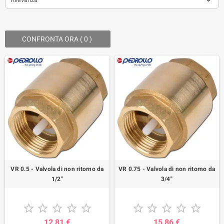
CONFRONTA ORA (
0
) ‎
VR 0.5 - Valvola di non ritorno da
VR 0.75 - Valvola di non ritorno da
1/2"
3/4"










12,81 €
15,86 €