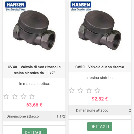
CV40 - Valvola di non ritorno in
CV50 - Valvola di non ritorno
resina sintetica da 1 1/2"
In resina sintetica.
In resina sintetica.










92,82 €
63,66 €
Dimensione attacco
2"
Dimensione attacco
1 1/2"
DETTAGLI
DETTAGLI