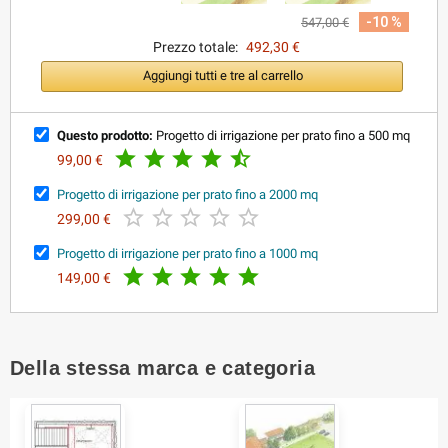
-10 %
547,00 €
Prezzo totale:
492,30 €
Aggiungi tutti e tre al carrello
Questo prodotto:
Progetto di irrigazione per prato fino a 500 mq





99,00 €
Progetto di irrigazione per prato fino a 2000 mq





299,00 €
Progetto di irrigazione per prato fino a 1000 mq





149,00 €
Della stessa marca e categoria