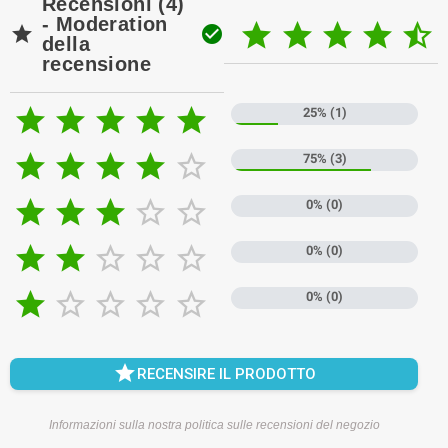
Recensioni (4)
- Moderation







della
recensione





25% (1)





75% (3)





0% (0)





0% (0)





0% (0)

RECENSIRE IL PRODOTTO
Informazioni sulla nostra politica sulle recensioni del negozio