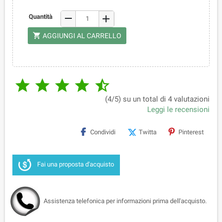
remove
Quantità
add
shopping_cart
AGGIUNGI AL CARRELLO





(4/5) su un total di 4 valutazioni
Leggi le recensioni
Condividi
Twitta
Pinterest
Fai una proposta d'acquisto
Assistenza telefonica per informazioni prima dell'acquisto.