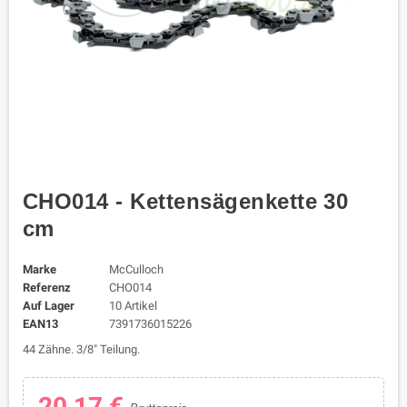
CHO014 - Kettensägenkette 30
cm
Marke
McCulloch
Referenz
CHO014
Auf Lager
10 Artikel
EAN13
7391736015226
44 Zähne. 3/8" Teilung.
20,17 €