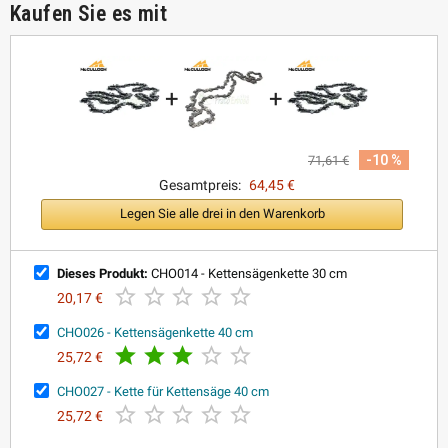
Kaufen Sie es mit
+
+
-10 %
71,61 €
Gesamtpreis:
64,45 €
Legen Sie alle drei in den Warenkorb
Dieses Produkt:
CHO014 - Kettensägenkette 30 cm





20,17 €
CHO026 - Kettensägenkette 40 cm





25,72 €
CHO027 - Kette für Kettensäge 40 cm





25,72 €