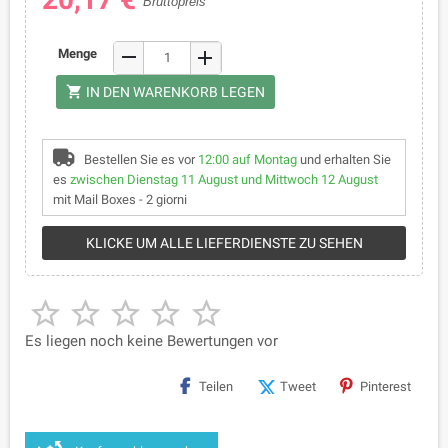
Bruttopreis
remove
Menge
add
shopping_cart
IN DEN WARENKORB LEGEN
Bestellen Sie es vor
12:00 auf Montag
und erhalten Sie
es
zwischen Dienstag 11 August und Mittwoch 12 August
mit Mail Boxes - 2 giorni
KLICKE UM ALLE LIEFERDIENSTE ZU SEHEN





Es liegen noch keine Bewertungen vor
Teilen
Tweet
Pinterest