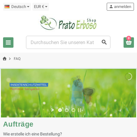
Deutsch
EUR €
person
anmelden
0
view_headline
search
chevron_right
FAQ
INSEKTENSCHUTZMITTEL
ThermaCell Backpacker
Aufträge
Wie erstelle ich eine Bestellung?