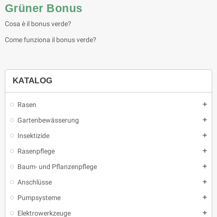
Grüner Bonus
Cosa è il bonus verde?
Come funziona il bonus verde?
KATALOG
Rasen
add
Gartenbewässerung
add
Insektizide
add
Rasenpflege
add
Baum- und Pflanzenpflege
add
Anschlüsse
add
Pumpsysteme
add
Elektrowerkzeuge
add