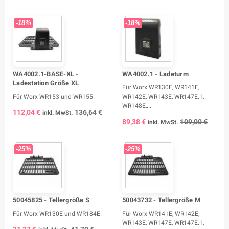
-18%
-18%
WA4002.1-BASE-XL -
WA4002.1 - Ladeturm
Ladestation Größe XL
Für Worx WR130E, WR141E,
Für Worx WR153 und WR155.
WR142E, WR143E, WR147E.1,
WR148E,...
112,04 €
136,64 €
inkl. MwSt.
89,38 €
109,00 €
inkl. MwSt.
-25%
-25%
50045825 - Tellergröße S
50043732 - Tellergröße M
Für Worx WR130E und WR184E.
Für Worx WR141E, WR142E,
WR143E, WR147E, WR147E.1,