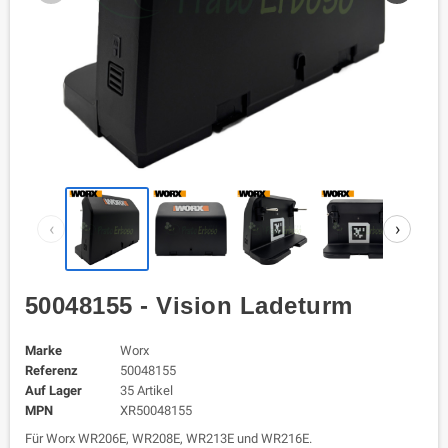
‹
›
50048155 - Vision Ladeturm
Marke
Worx
Referenz
50048155
Auf Lager
35 Artikel
MPN
XR50048155
Für Worx WR206E, WR208E, WR213E und WR216E.