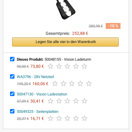
-10 %
280,98 €
Gesamtpreis:
252,88 €
Legen Sie alle vier in den Warenkorb
Dieses Produkt:
50048155 - Vision Ladeturm





73,80 €
90,00 €
WA3796 - 28V Netzteil





160,06 €
195,20 €
50047130 - Vision Ladestation





30,41 €
37,09 €
50049325 - Seitenplatten





16,71 €
20,37 €