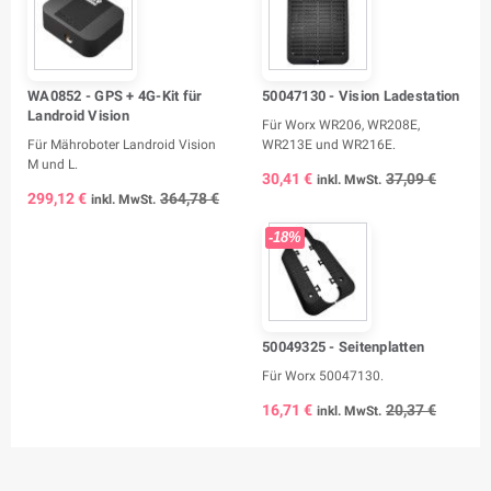
WA0852 - GPS + 4G-Kit für
50047130 - Vision Ladestation
Landroid Vision
Für Worx WR206, WR208E,
Für Mähroboter Landroid Vision
WR213E und WR216E.
M und L.
30,41 €
37,09 €
inkl. MwSt.
299,12 €
364,78 €
inkl. MwSt.
-18%
50049325 - Seitenplatten
Für Worx 50047130.
16,71 €
20,37 €
inkl. MwSt.