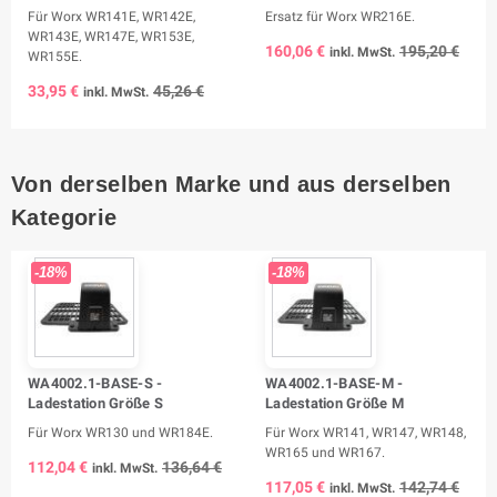
Für Worx WR141E, WR142E,
Ersatz für Worx WR216E.
WR143E, WR147E, WR153E,
160,06 €
195,20 €
inkl. MwSt.
WR155E.
33,95 €
45,26 €
inkl. MwSt.
Von derselben Marke und aus derselben
Kategorie
-18%
-18%
WA4002.1-BASE-S -
WA4002.1-BASE-M -
Ladestation Größe S
Ladestation Größe M
Für Worx WR130 und WR184E.
Für Worx WR141, WR147, WR148,
WR165 und WR167.
112,04 €
136,64 €
inkl. MwSt.
117,05 €
142,74 €
inkl. MwSt.