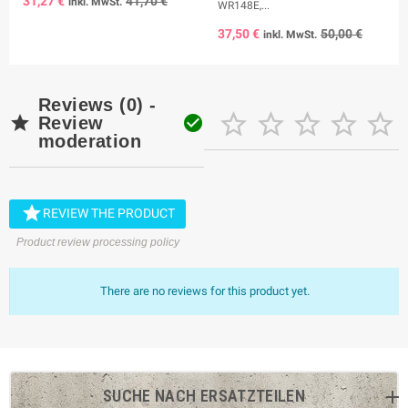
31,27 €
41,70 €
inkl. MwSt.
WR148E,...
37,50 €
50,00 €
inkl. MwSt.
Reviews (0) -







Review
moderation

REVIEW THE PRODUCT
Product review processing policy
There are no reviews for this product yet.
SUCHE NACH ERSATZTEILEN