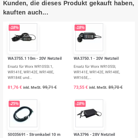
Kunden, die dieses Produkt gekauft haben,
kauften auch...
-18%
-18%
WA3755.1 10m - 20V Netzteil
WA3750.1 - 20V Netzteil
Ersatz für Worx WR105SI.1,
Ersatz für Worx WR105SI,
WR141E, WR142E, WR148E,
WR141E, WR142E, WR148E,
WR184E und...
WR165E,...
81,76 €
99,71 €
73,55 €
89,70 €
inkl. MwSt.
inkl. MwSt.
-25%
-18%
50035691 - Stromkabel 10 m
WA3796 - 28V Netzteil