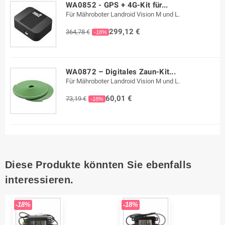
WA0852 - GPS + 4G-Kit für...
Für Mähroboter Landroid Vision M und L.
299,12 €
364,78 €
-18%
WA0872 – Digitales Zaun-Kit...
Für Mähroboter Landroid Vision M und L.
60,01 €
73,19 €
-18%
Diese Produkte könnten Sie ebenfalls
interessieren.
-18%
-18%