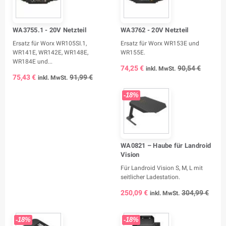
WA3755.1 - 20V Netzteil
WA3762 - 20V Netzteil
Ersatz für Worx WR105SI.1,
Ersatz für Worx WR153E und
WR141E, WR142E, WR148E,
WR155E.
WR184E und...
74,25 €
90,54 €
inkl. MwSt.
75,43 €
91,99 €
inkl. MwSt.
-18%
WA0821 – Haube für Landroid
Vision
Für Landroid Vision S, M, L mit
seitlicher Ladestation.
250,09 €
304,99 €
inkl. MwSt.
-18%
-18%