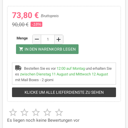
73,80 €
Bruttopreis
90,00 €
-18%
remove
Menge
add
shopping_cart
IN DEN WARENKORB LEGEN
Bestellen Sie es vor
12:00 auf Montag
und erhalten Sie
es
zwischen Dienstag 11 August und Mittwoch 12 August
mit Mail Boxes - 2 giorni
KLICKE UM ALLE LIEFERDIENSTE ZU SEHEN





Es liegen noch keine Bewertungen vor