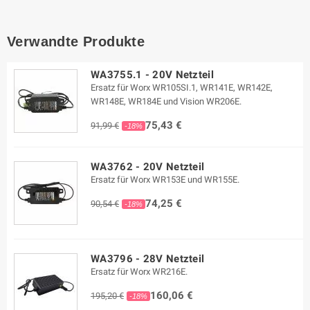
Verwandte Produkte
WA3755.1 - 20V Netzteil
Ersatz für Worx WR105SI.1, WR141E, WR142E,
WR148E, WR184E und Vision WR206E.
75,43 €
91,99 €
-18%
WA3762 - 20V Netzteil
Ersatz für Worx WR153E und WR155E.
74,25 €
90,54 €
-18%
WA3796 - 28V Netzteil
Ersatz für Worx WR216E.
160,06 €
195,20 €
-18%