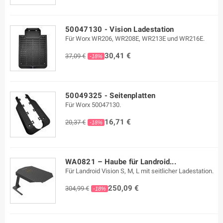
50047130 - Vision Ladestation
Für Worx WR206, WR208E, WR213E und WR216E.
30,41 €
37,09 €
-18%
50049325 - Seitenplatten
Für Worx 50047130.
16,71 €
20,37 €
-18%
WA0821 – Haube für Landroid...
Für Landroid Vision S, M, L mit seitlicher Ladestation.
250,09 €
304,99 €
-18%