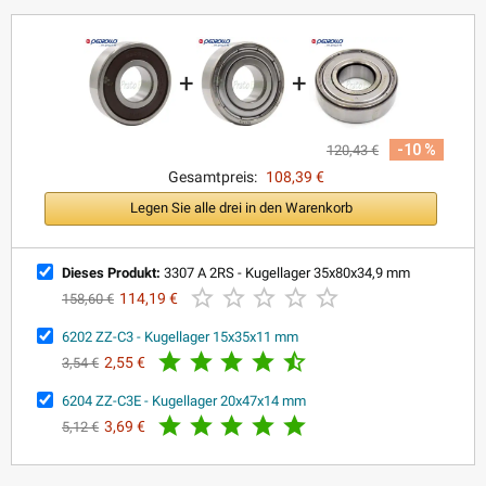
+
+
-10 %
120,43 €
Gesamtpreis:
108,39 €
Legen Sie alle drei in den Warenkorb
Dieses Produkt:
3307 A 2RS - Kugellager 35x80x34,9 mm





114,19 €
158,60 €
6202 ZZ-C3 - Kugellager 15x35x11 mm





2,55 €
3,54 €
6204 ZZ-C3E - Kugellager 20x47x14 mm





3,69 €
5,12 €