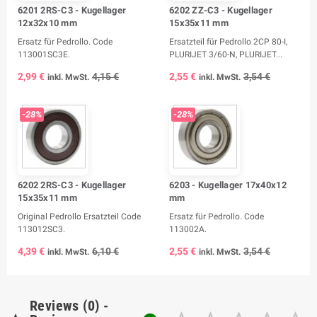
6201 2RS-C3 - Kugellager
6202 ZZ-C3 - Kugellager
12x32x10 mm
15x35x11 mm
Ersatz für Pedrollo. Code
Ersatzteil für Pedrollo 2CP 80-I,
113001SC3E.
PLURIJET 3/60-N, PLURIJET...
2,99 €
4,15 €
2,55 €
3,54 €
inkl. MwSt.
inkl. MwSt.
-28%
-28%
6202 2RS-C3 - Kugellager
6203 - Kugellager 17x40x12
15x35x11 mm
mm
Original Pedrollo Ersatzteil Code
Ersatz für Pedrollo. Code
113012SC3.
113002A.
4,39 €
6,10 €
2,55 €
3,54 €
inkl. MwSt.
inkl. MwSt.
Reviews (0) -