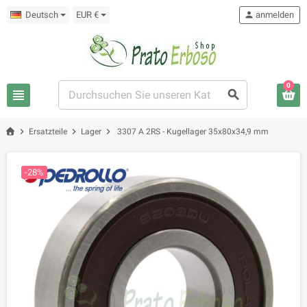
Deutsch
EUR €
person
anmelden
0
view_headline
search
chevron_right
chevron_right
chevron_right
Ersatzteile
Lager
3307 A 2RS - Kugellager 35x80x34,9 mm
-28%