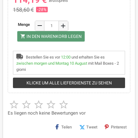
Bruttopreis
158,60 €
-28%
remove
Menge
add
shopping_cart
IN DEN WARENKORB LEGEN
Bestellen Sie es vor
12:00
und erhalten Sie es
zwischen morgen und Montag 10 August
mit Mail Boxes - 2
giorni
KLICKE UM ALLE LIEFERDIENSTE ZU SEHEN





Es liegen noch keine Bewertungen vor
Teilen
Tweet
Pinterest