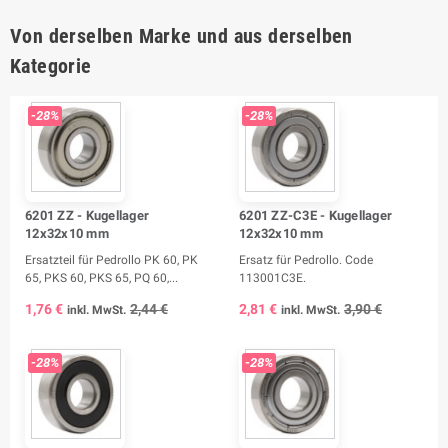
Von derselben Marke und aus derselben
Kategorie
-28%
-28%
6201 ZZ - Kugellager
6201 ZZ-C3E - Kugellager
12x32x10 mm
12x32x10 mm
Ersatzteil für Pedrollo PK 60, PK
Ersatz für Pedrollo. Code
65, PKS 60, PKS 65, PQ 60,...
113001C3E.
1,76 €
2,44 €
2,81 €
3,90 €
inkl. MwSt.
inkl. MwSt.
-28%
-28%