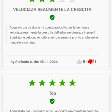
VELOCIZZA REALMENTE LA CRESCITA

Acquisto già da due anni questo prodotto per la semina e
velocizza realmente la crescita dell’erba, ne dimezza i tempi!!
Spedizione veloce, venditore serio e sempre pronto anche nelle
risposte e consigli.


0
-
1
By Stefania A. the 05.11.2024





Top

Acquistato per il secondo anno, velocizza realmente la crescita