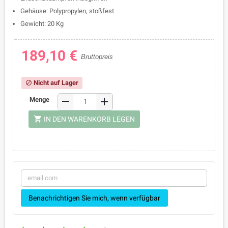
Gehäuse: Polypropylen, stoßfest
Gewicht: 20 Kg
189,10 €
Bruttopreis
Nicht auf Lager
block
remove
Menge
add
shopping_cart
IN DEN WARENKORB LEGEN
Benachrichtigen Sie mich, wenn verfügbar