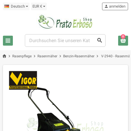
Deutsch
EUR €
person
anmelden
0
view_headline
search
chevron_right
chevron_right
chevron_right
chevron_right
Rasenpflege
Rasenmäher
Benzin-Rasenmäher
V-2940 - Rasenmäh