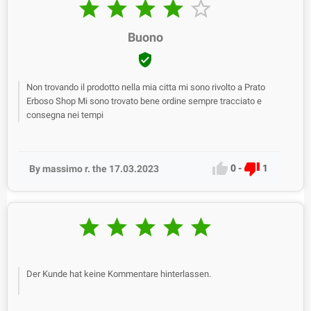





Buono

Non trovando il prodotto nella mia citta mi sono rivolto a Prato
Erboso Shop Mi sono trovato bene ordine sempre tracciato e
consegna nei tempi


0
-
1
By massimo r. the 17.03.2023





Der Kunde hat keine Kommentare hinterlassen.