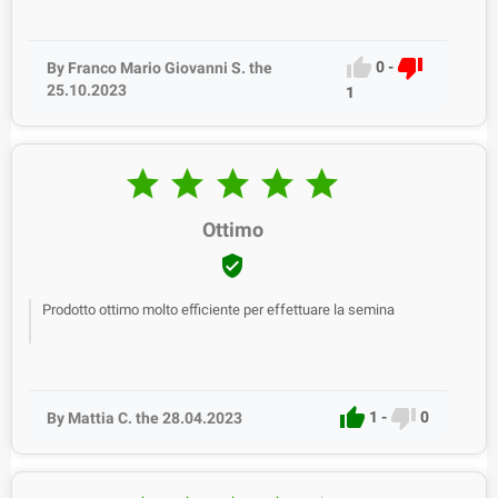


0
-
By Franco Mario Giovanni S. the
25.10.2023
1





Ottimo

Prodotto ottimo molto efficiente per effettuare la semina


1
-
0
By Mattia C. the 28.04.2023