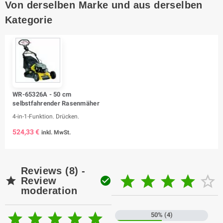
Von derselben Marke und aus derselben
Kategorie
WR-65326A - 50 cm
selbstfahrender Rasenmäher
4-in-1-Funktion. Drücken.
524,33 €
inkl. MwSt.
Reviews (8) -







Review
moderation





50% (4)