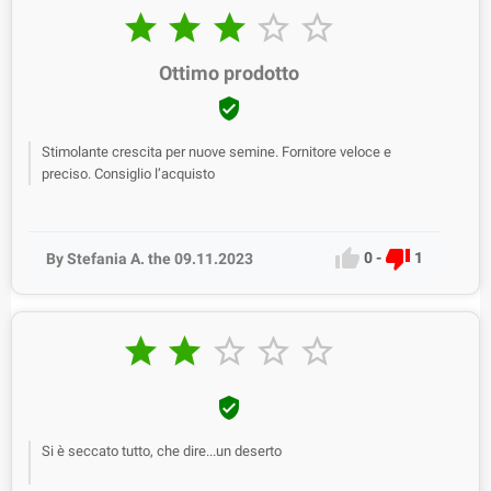





Ottimo prodotto

Stimolante crescita per nuove semine. Fornitore veloce e
preciso. Consiglio l’acquisto


0
-
1
By Stefania A. the 09.11.2023






Si è seccato tutto, che dire...un deserto