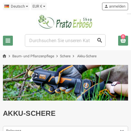
Deutsch
EUR €
person
anmelden
0
view_headline
search
chevron_right
chevron_right
chevron_right
Baum- und Pflanzenpflege
Schere
Akku-Schere
AKKU-SCHERE
Relevanz