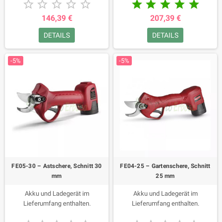










146,39 €
207,39 €
DETAILS
DETAILS
-5%
-5%
FE05-30 – Astschere, Schnitt 30
FE04-25 – Gartenschere, Schnitt
mm
25 mm
Akku und Ladegerät im
Akku und Ladegerät im
Lieferumfang enthalten.
Lieferumfang enthalten.