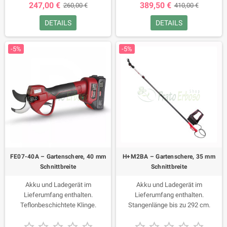
247,00 €
389,50 €
260,00 €
410,00 €
DETAILS
DETAILS
-5%
-5%
FE07-40A – Gartenschere, 40 mm
H+M2BA – Gartenschere, 35 mm
Schnittbreite
Schnittbreite
Akku und Ladegerät im
Akku und Ladegerät im
Lieferumfang enthalten.
Lieferumfang enthalten.
Teflonbeschichtete Klinge.
Stangenlänge bis zu 292 cm.









