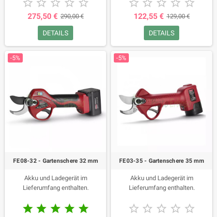










275,50 €
122,55 €
290,00 €
129,00 €
DETAILS
DETAILS
-5%
-5%
FE08-32 - Gartenschere 32 mm
FE03-35 - Gartenschere 35 mm
Akku und Ladegerät im
Akku und Ladegerät im
Lieferumfang enthalten.
Lieferumfang enthalten.









