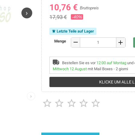
10,76 €
Bruttopreis
›
17,93 €
-40%
Letzte Teile auf Lager
notifications_active
remove
Menge
add
Bestellen Sie es vor
12:00 auf Montag
und 
Mittwoch 12 August
mit Mail Boxes - 2 giorni
KLICKE UM ALLE 
›




