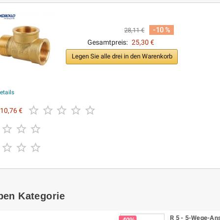
-10 %
28,11 €
Gesamtpreis:
25,30 €
Legen Sie alle drei in den Warenkorb
etails





10,76 €






ben Kategorie
R 5 - 5-Wege-An