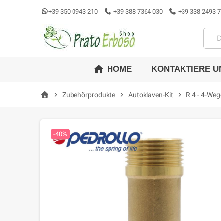
+39 350 0943 210
+39 388 7364 030
+39 338 2493 7
home
KONTAKTIERE U
HOME
chevron_right
Zubehörprodukte
chevron_right
Autoklaven-Kit
chevron_right
R 4 - 4-We
-40%