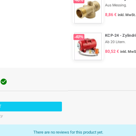
-40%
Aus Messing.
8,86 €
inkl. MwSt.
KCP-24 - Zylindr
-40%
Ab 20 Litern.
80,52 €
inkl. MwS

T
cy
There are no reviews for this product yet.