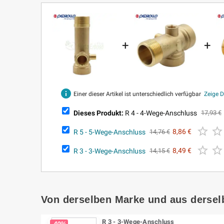
+
+
info
Einer dieser Artikel ist unterschiedlich verfügbar
Zeige D
Dieses Produkt:
R 4 - 4-Wege-Anschluss
17,93 €


R 5 - 5-Wege-Anschluss
8,86 €
14,76 €


R 3 - 3-Wege-Anschluss
8,49 €
14,15 €
Von derselben Marke und aus dersel
R 3 - 3-Wege-Anschluss