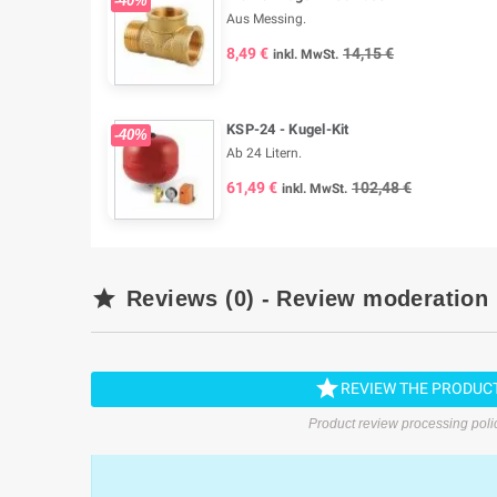
-40%
Aus Messing.
8,49 €
14,15 €
inkl. MwSt.
KSP-24 - Kugel-Kit
-40%
Ab 24 Litern.
61,49 €
102,48 €
inkl. MwSt.

Reviews (0) - Review moderation

REVIEW THE PRODUC
Product review processing poli