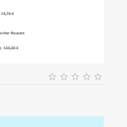
14,76 €
ischer Bausatz
134,20 €
t.




