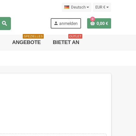
Deutsch
EUR €
0
search
person
anmelden
0,00 €
SPEZIELLES
OUTLET
ANGEBOTE
BIETET AN