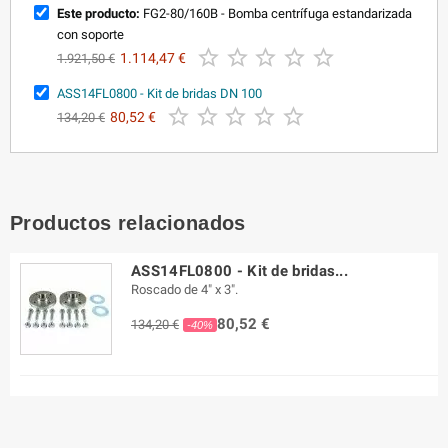
Este producto:
FG2-80/160B - Bomba centrífuga estandarizada
con soporte





1.114,47 €
1.921,50 €
ASS14FL0800 - Kit de bridas DN 100





80,52 €
134,20 €
Productos relacionados
ASS14FL0800 - Kit de bridas...
Roscado de 4" x 3".
80,52 €
134,20 €
-40%