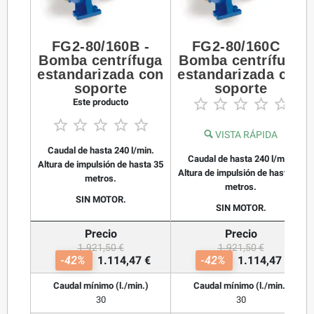
FG2-80/160B -
FG2-80/160C -
Bomba centrífuga
Bomba centrífuga
estandarizada con
estandarizada con
soporte
soporte





Este producto





VISTA RÁPIDA
Caudal de hasta 240 l/min.
Caudal de hasta 240 l/min.
Altura de impulsión de hasta 35
Altura de impulsión de hasta 30
metros.
metros.
SIN MOTOR.
SIN MOTOR.
Precio
Precio
1.921,50 €
1.921,50 €
-42%
1.114,47 €
-42%
1.114,47 €
Caudal mínimo (l./min.)
Caudal mínimo (l./min.)
30
30