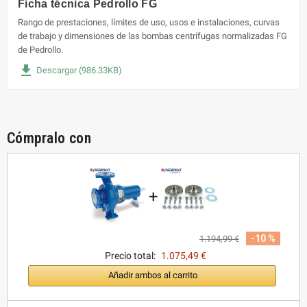
Ficha técnica Pedrollo FG
Rango de prestaciones, límites de uso, usos e instalaciones, curvas
de trabajo y dimensiones de las bombas centrífugas normalizadas FG
de Pedrollo.
file_download
Descargar (986.33KB)
Cómpralo con
+
-10 %
1.194,99 €
Precio total:
1.075,49 €
Añadir ambos al carrito