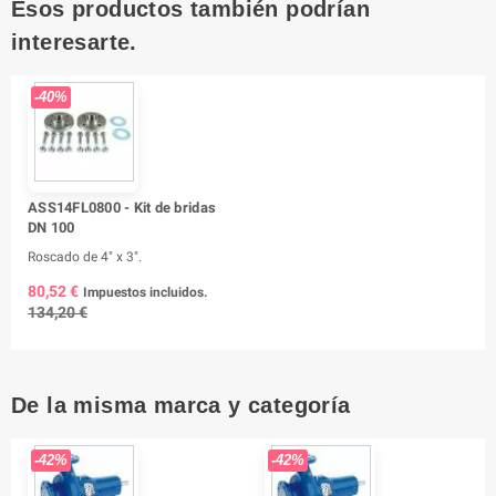
Esos productos también podrían
interesarte.
-40%
ASS14FL0800 - Kit de bridas
DN 100
Roscado de 4" x 3".
80,52 €
Impuestos incluidos.
134,20 €
De la misma marca y categoría
-42%
-42%