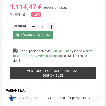
1.114,47 €
Impuesto incluido
1.921,50 €
-42%
remove
Cantidad
add
shopping_cart
AÑADIR A LA CESTA
Haz tu pedido antes de
12:00 del lunes
y recíbelo
entre
jueves 13 agosto y viernes 14 agosto
con Mail Boxes - 2
giorni
VER TODOS LOS TRANSPORTISTAS
DISPONIBLES
VARIANTES:
FG2-80/160B - Pompa centrifuga normalizzata con supporto