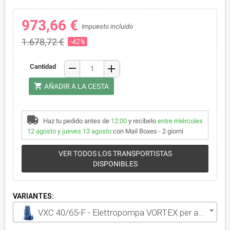
973,66 €
Impuesto incluido
1.678,72 €
-42%
remove
Cantidad
add
shopping_cart
AÑADIR A LA CESTA
Haz tu pedido antes de
12:00
y recíbelo
entre miércoles
12 agosto y jueves 13 agosto
con Mail Boxes - 2 giorni
VER TODOS LOS TRANSPORTISTAS
DISPONIBLES
VARIANTES:
VXC 40/65-F - Elettropompa VORTEX per acque luride trifase da 4 HP