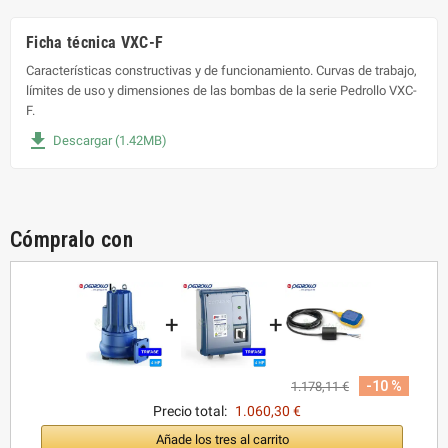
Ficha técnica VXC-F
Características constructivas y de funcionamiento. Curvas de trabajo,
límites de uso y dimensiones de las bombas de la serie Pedrollo VXC-
F.
file_download
Descargar (1.42MB)
Cómpralo con
+
+
-10 %
1.178,11 €
Precio total:
1.060,30 €
Añade los tres al carrito