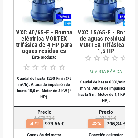
VXC 40/65-F - Bomba
VXC 15/65-F - Bomba
eléctrica VORTEX
de aguas residuales
trifásica de 4 HP para
VORTEX trifásica de
aguas residuales
1,5 HP





Este producto





VISTA RÁPIDA
Caudal de hasta 1250 l/min (75
Caudal de hasta 850 l/min (51
m³/h). Altura de impulsión de
m³/h). Altura de impulsión de
hasta 15,5 m. Motor de 3 kW (4
hasta 8 m. Motor de 1,1 kW (1,5
HP).
HP).
Precio
Precio
1.678,72 €
1.371,28 €
-42%
973,66 €
-42%
795,34 €
Conexión del motor
Conexión del motor