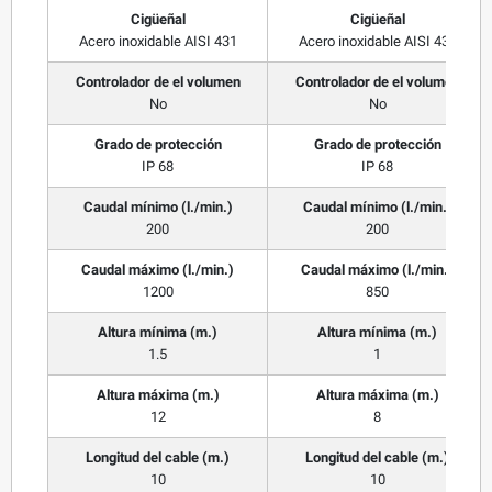
Cigüeñal
Cigüeñal
Acero inoxidable AISI 431
Acero inoxidable AISI 431
Controlador de el volumen
Controlador de el volumen
No
No
Grado de protección
Grado de protección
IP 68
IP 68
Caudal mínimo (l./min.)
Caudal mínimo (l./min.)
200
200
Caudal máximo (l./min.)
Caudal máximo (l./min.)
1200
850
Altura mínima (m.)
Altura mínima (m.)
1.5
1
Altura máxima (m.)
Altura máxima (m.)
12
8
Longitud del cable (m.)
Longitud del cable (m.)
10
10