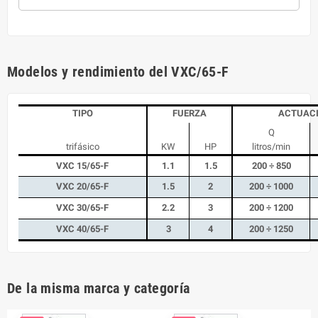
Modelos y rendimiento del VXC/65-F
TIPO
FUERZA
ACTUAC
Q
trifásico
KW
HP
litros/min
VXC 15/65-F
1.1
1.5
200 ÷ 850
VXC 20/65-F
1.5
2
200 ÷ 1000
VXC 30/65-F
2.2
3
200 ÷ 1200
VXC 40/65-F
3
4
200 ÷ 1250
De la misma marca y categoría