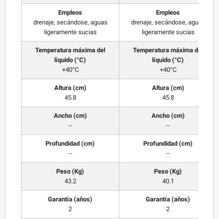
Empleos
Empleos
drenaje, secándose, aguas
drenaje, secándose, aguas
ligeramente sucias
ligeramente sucias
Temperatura máxima del
Temperatura máxima del
líquido (°C)
líquido (°C)
+40°C
+40°C
Altura (cm)
Altura (cm)
45.8
45.8
Ancho (cm)
Ancho (cm)
--
--
Profundidad (cm)
Profundidad (cm)
--
--
Peso (Kg)
Peso (Kg)
43.2
40.1
Garantía (años)
Garantía (años)
2
2