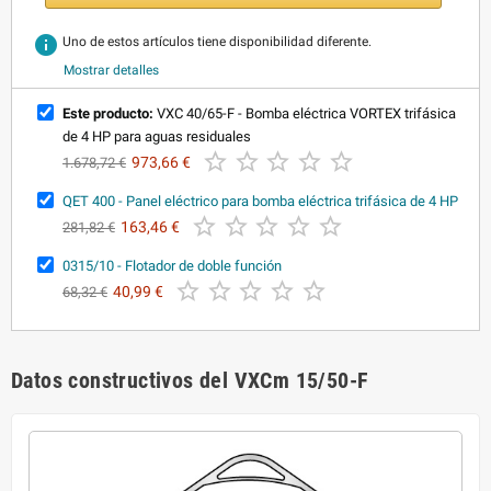
info
Uno de estos artículos tiene disponibilidad diferente.
Mostrar detalles
Este producto:
VXC 40/65-F - Bomba eléctrica VORTEX trifásica
de 4 HP para aguas residuales





973,66 €
1.678,72 €
QET 400 - Panel eléctrico para bomba eléctrica trifásica de 4 HP





163,46 €
281,82 €
0315/10 - Flotador de doble función





40,99 €
68,32 €
Datos constructivos del VXCm 15/50-F