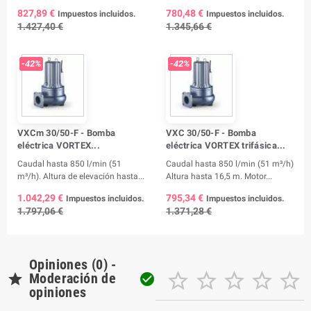
827,89 €
780,48 €
Impuestos incluidos.
Impuestos incluidos.
1.427,40 €
1.345,66 €
-42%
-42%
VXCm 30/50-F - Bomba
VXC 30/50-F - Bomba
eléctrica VORTEX...
eléctrica VORTEX trifásica...
Caudal hasta 850 l/min (51
Caudal hasta 850 l/min (51 m³/h)
m³/h). Altura de elevación hasta...
Altura hasta 16,5 m. Motor...
1.042,29 €
795,34 €
Impuestos incluidos.
Impuestos incluidos.
1.797,06 €
1.371,28 €
Opiniones (0) -






Moderación de

opiniones