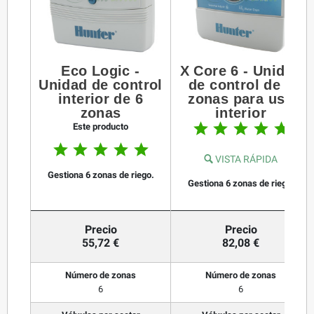
Eco Logic -
X Core 6 - Unidad
Unidad de control
de control de 6
interior de 6
zonas para uso
zonas
interior





Este producto





VISTA RÁPIDA
Gestiona 6 zonas de riego.
Gestiona 6 zonas de riego.
Precio
Precio
55,72 €
82,08 €
Número de zonas
Número de zonas
6
6