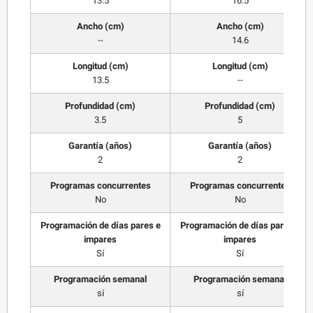
13.5
16.5
Ancho (cm)
Ancho (cm)
--
14.6
Longitud (cm)
Longitud (cm)
13.5
--
Profundidad (cm)
Profundidad (cm)
3.5
5
Garantía (años)
Garantía (años)
2
2
Programas concurrentes
Programas concurrentes
No
No
Programación de días pares e
Programación de días pares e
impares
impares
Sí
Sí
Programación semanal
Programación semanal
sí
sí