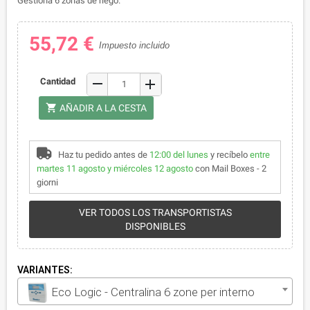
Gestiona 6 zonas de riego.
55,72 €
Impuesto incluido
remove
Cantidad
add
shopping_cart
AÑADIR A LA CESTA
Haz tu pedido antes de
12:00 del lunes
y recíbelo
entre
martes 11 agosto y miércoles 12 agosto
con Mail Boxes - 2
giorni
VER TODOS LOS TRANSPORTISTAS
DISPONIBLES
VARIANTES:
Eco Logic - Centralina 6 zone per interno