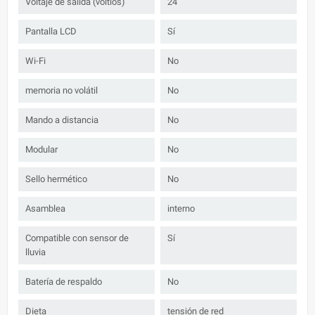
Voltaje de salida (voltios)
24
Pantalla LCD
Sí
Wi-Fi
No
memoria no volátil
No
Mando a distancia
No
Modular
No
Sello hermético
No
Asamblea
interno
Compatible con sensor de
Sí
lluvia
Batería de respaldo
No
Dieta
tensión de red