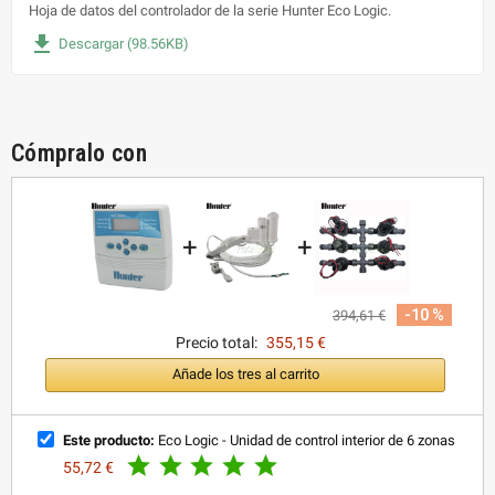
Hoja de datos del controlador de la serie Hunter Eco Logic.
file_download
Descargar (98.56KB)
Cómpralo con
+
+
-10 %
394,61 €
Precio total:
355,15 €
Añade los tres al carrito
Este producto:
Eco Logic - Unidad de control interior de 6 zonas





55,72 €