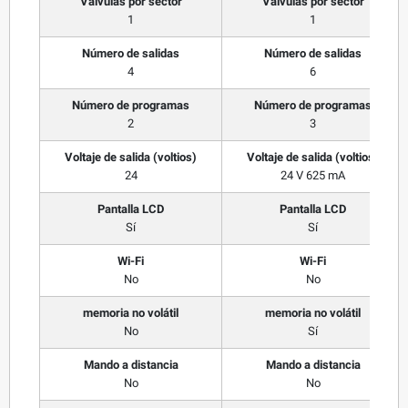
Válvulas por sector
Válvulas por sector
1
1
Número de salidas
Número de salidas
4
6
Número de programas
Número de programas
2
3
Voltaje de salida (voltios)
Voltaje de salida (voltios)
24
24 V 625 mA
Pantalla LCD
Pantalla LCD
Sí
Sí
Wi-Fi
Wi-Fi
No
No
memoria no volátil
memoria no volátil
No
Sí
Mando a distancia
Mando a distancia
No
No