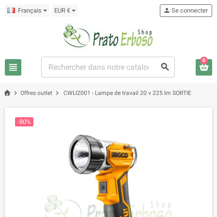
Français
EUR €
person
Se connecter
0
view_headline
search
chevron_right
chevron_right
Offres outlet
CWLI2001 - Lampe de travail 20 v 225 lm SORTIE
-80%