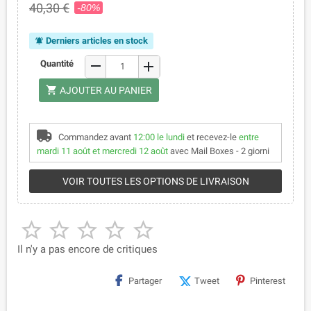
40,30 €
-80%
Derniers articles en stock
notifications_active
remove
Quantité
add
shopping_cart
AJOUTER AU PANIER
Commandez avant
12:00 le lundi
et recevez-le
entre
mardi 11 août et mercredi 12 août
avec Mail Boxes - 2 giorni
VOIR TOUTES LES OPTIONS DE LIVRAISON





Il n'y a pas encore de critiques
Partager
Tweet
Pinterest