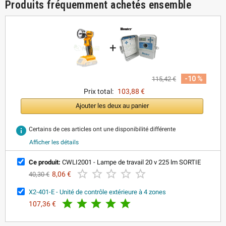
Produits fréquemment achetés ensemble
+
-10 %
115,42 €
Prix total:
103,88 €
Ajouter les deux au panier
info
Certains de ces articles ont une disponibilité différente
Afficher les détails
Ce produit:
CWLI2001 - Lampe de travail 20 v 225 lm SORTIE





8,06 €
40,30 €
X2-401-E - Unité de contrôle extérieure à 4 zones





107,36 €