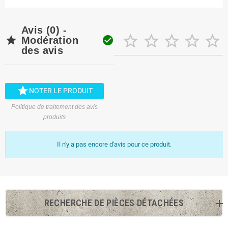
Avis (0) -







Modération
des avis

NOTER LE PRODUIT
Politique de traitement des avis
produits
Il n'y a pas encore d'avis pour ce produit.
RECHERCHE DE PIÈCES DÉTACHÉES