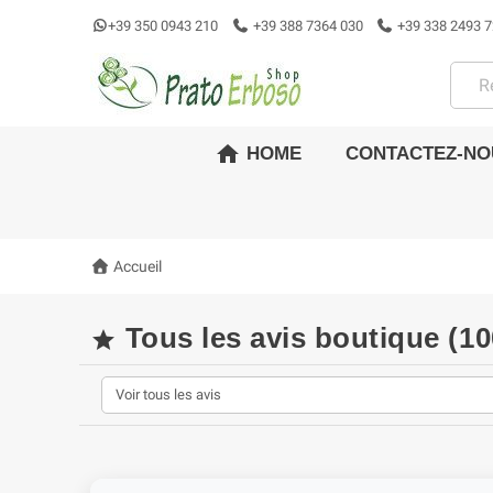
+39 350 0943 210
+39 388 7364 030
+39 338 2493 7
home
CONTACTEZ-NO
HOME
Accueil
Tous les avis boutique (1
