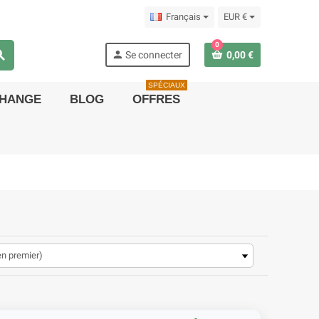
Français
EUR €
0
rch
person
Se connecter
0,00 €
SPÉCIAUX
CHANGE
BLOG
OFFRES