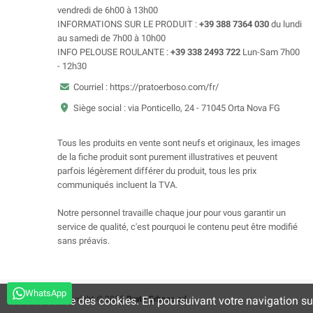
vendredi de 6h00 à 13h00
INFORMATIONS SUR LE PRODUIT :
+39 388 7364 030
du lundi
au samedi de 7h00 à 10h00
INFO PELOUSE ROULANTE :
+39 338 2493 722
Lun-Sam 7h00
- 12h30
Courriel : https://pratoerboso.com/fr/
Siège social : via Ponticello, 24 - 71045 Orta Nova FG
Tous les produits en vente sont neufs et originaux, les images
de la fiche produit sont purement illustratives et peuvent
parfois légèrement différer du produit, tous les prix
communiqués incluent la TVA.
Notre personnel travaille chaque jour pour vous garantir un
service de qualité, c'est pourquoi le contenu peut être modifié
sans préavis.
WhatsApp
Ce site utilise des cookies. En poursuivant votre navigation su
Copyright © 2025
Prato Erboso
srl