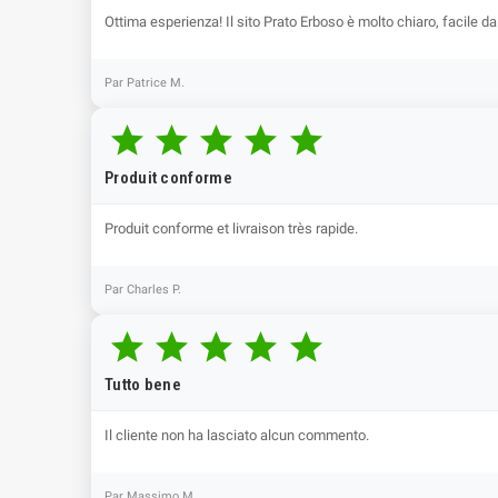
Ottima esperienza! Il sito Prato Erboso è molto chiaro, facile da
Par Patrice M.





Produit conforme
Produit conforme et livraison très rapide.
Par Charles P.





Tutto bene
Il cliente non ha lasciato alcun commento.
Par Massimo M.