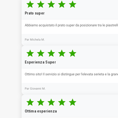





Prato super
Abbiamo acquistato il prato super da posizionare tra le piastrell
Par Michela M.





Esperienza Super
Ottimo sito! Il servizio si distingue per l'elevata serieta e la g
Par Giovanni M.





Ottima esperienza