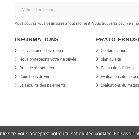
Vous pouvez vous désinscrire à tout moment. Vous trouverez pour cela nos 
INFORMATIONS
PRATO ERBO
La livraison et des retours
Contactez-nous
Nous protégeons votre vie privée
plan du site
Droit de rétractation
Points de fidélité
Conditions de vente
Évaluations des produ
La sécurité des paiements
Évaluations du magas
r le site, vous acceptez notre utilisation des cookies.
En savoir pl
Prato Erboso
srl
- Numéro de TVA: 04