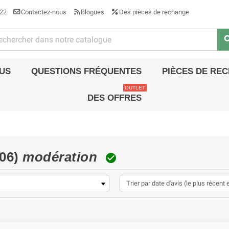
22
Contactez-nous
Blogues
Des pièces de rechange
sea
US
QUESTIONS FRÉQUENTES
PIÈCES DE RE
OUTLET
DES OFFRES
006)
modération
