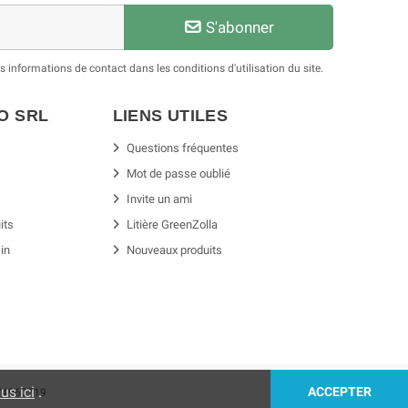
S'abonner
informations de contact dans les conditions d'utilisation du site.
SO
SRL
LIENS UTILES
Questions fréquentes
Mot de passe oublié
Invite un ami
its
Litière GreenZolla
in
Nouveaux produits
us ici
.
ACCEPTER
074960719